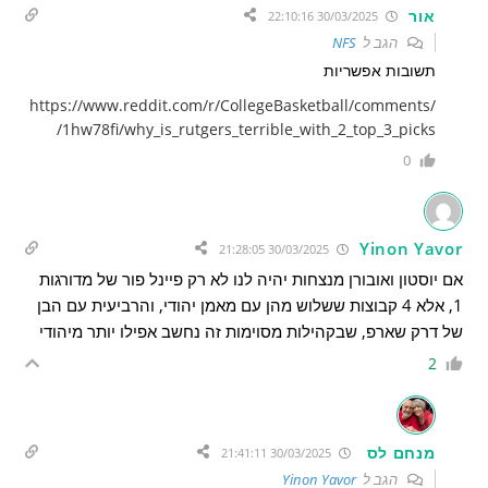
אור
30/03/2025 22:10:16
הגב ל
NFS
תשובות אפשריות
https://www.reddit.com/r/CollegeBasketball/comments/
1hw78fi/why_is_rutgers_terrible_with_2_top_3_picks/
0
Yinon Yavor
30/03/2025 21:28:05
אם יוסטון ואובורן מנצחות יהיה לנו לא רק פיינל פור של מדורגות
1, אלא 4 קבוצות ששלוש מהן עם מאמן יהודי, והרביעית עם הבן
של דרק שארפ, שבקהילות מסוימות זה נחשב אפילו יותר מיהודי
2
מנחם לס
30/03/2025 21:41:11
הגב ל
Yinon Yavor