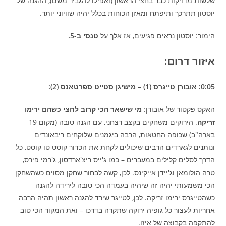
שלשות מדויקות כבר בחצי הראשון (ואפילו להגביר משם), ההגנה של
יוסטון תתרכך ותיפתח ומאזן הכוחות בכלל יהיה שוויוני יותר.
הימור: יוסטון נראים פגיעים, אז אלך על
טנסי ב-5.
איזור דרום:
0:05: אובורן טייגרס (1) – מישיגן סטייט ספרטאנס (2):
האקס פקטור של אובורן:
מי שישאר הכי קרוב לחצי כשהם ירימו
זריקה
. הירוקים משחקים בקצב רצחני, עם הגנה טובה (מקום 19
בארה"ב) שכופה החטאות, הרבה ביגמנים שלוקחים ריבאונדים
ונותנים לגארדים הרבים שיכולים לקחת את הכדור קוסט טו קוסט, כל
הדרך לסלים קלילים במעברים – כמו ג'ייס ריצ'ארדסון, ג'רמי פירס,
טרה הולומאן וג'יידן אייקינס. לכן, קשה לבחור שחקן מסוים כשהשחקן
הכי משמעותי יהיה זה שיהיה בעמדה הכי טובה לירידה להגנה
כשהטייגרס ירימו זריקה. לכן, לטייגר שירד להגנה ראשון תהיה הרבה
אחריות לעצור כל גופיה ירוקה שתקרה בדרכו – ואת המקור הכי טוב
להתקפה בקבוצה של איזו.