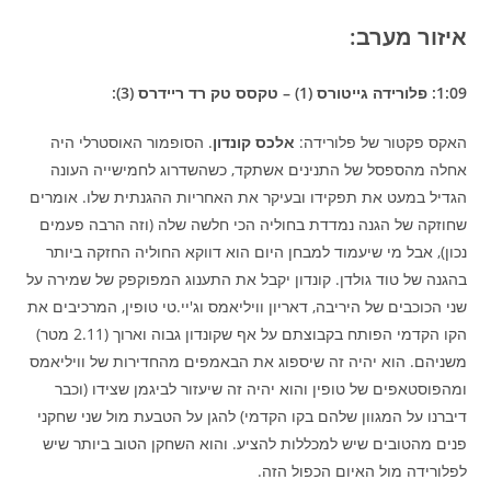
איזור מערב:
1:09: פלורידה גייטורס (1) – טקסס טק רד ריידרס (3):
האקס פקטור של פלורידה:
אלכס קונדון
. הסופמור האוסטרלי היה
אחלה מהספסל של התנינים אשתקד, כשהשדרוג לחמישייה העונה
הגדיל במעט את תפקידו ובעיקר את האחריות ההגנתית שלו. אומרים
שחוזקה של הגנה נמדדת בחוליה הכי חלשה שלה (וזה הרבה פעמים
נכון), אבל מי שיעמוד למבחן היום הוא דווקא החוליה החזקה ביותר
בהגנה של טוד גולדן. קונדון יקבל את התענוג המפוקפק של שמירה על
שני הכוכבים של היריבה, דאריון וויליאמס וג'יי.טי טופין, המרכיבים את
הקו הקדמי הפותח בקבוצתם על אף שקונדון גבוה וארוך (2.11 מטר)
משניהם. הוא יהיה זה שיספוג את הבאמפים מהחדירות של וויליאמס
ומהפוסטאפים של טופין והוא יהיה זה שיעזור לביגמן שצידו (וכבר
דיברנו על המגוון שלהם בקו הקדמי) להגן על הטבעת מול שני שחקני
פנים מהטובים שיש למכללות להציע. והוא השחקן הטוב ביותר שיש
לפלורידה מול האיום הכפול הזה.