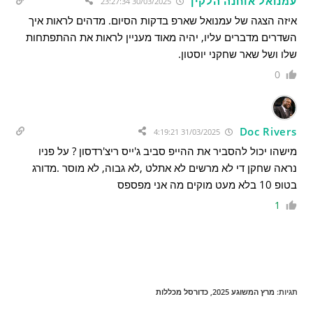
עמנואל אוחנה הלקין
30/03/2025 23:27:34
איזה הצגה של עמנואל שארפ בדקות הסיום. מדהים לראות איך
השדרים מדברים עליו, יהיה מאוד מעניין לראות את ההתפתחות
שלו ושל שאר שחקני יוסטון.
0
Doc Rivers
31/03/2025 4:19:21
מישהו יכול להסביר את ההייפ סביב ג'ייס ריצ'רדסון ? על פניו
נראה שחקן די לא מרשים לא אתלט ,לא גבוה, לא מוסר .מדורג
בטופ 10 בלא מעט מוקים מה אני מפספס
1
תגיות
:
מרץ המשוגע 2025
,
כדורסל מכללות