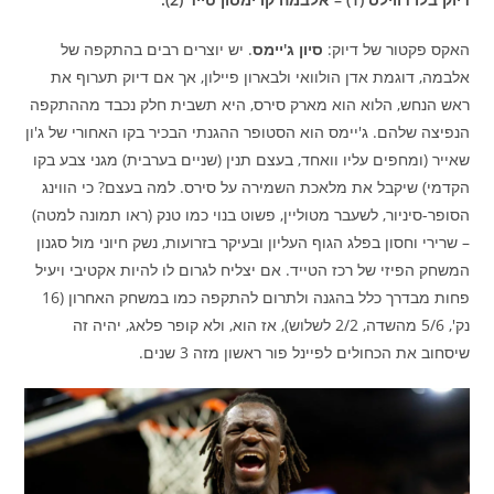
האקס פקטור של דיוק:
סיון ג'יימס
. יש יוצרים רבים בהתקפה של
אלבמה, דוגמת אדן הולוואי ולבארון פיילון, אך אם דיוק תערוף את
ראש הנחש, הלוא הוא מארק סירס, היא תשבית חלק נכבד מההתקפה
הנפיצה שלהם. ג'יימס הוא הסטופר ההגנתי הבכיר בקו האחורי של ג'ון
שאייר (ומחפים עליו וואחד, בעצם תנין (שניים בערבית) מגני צבע בקו
הקדמי) שיקבל את מלאכת השמירה על סירס. למה בעצם? כי הווינג
הסופר-סיניור, לשעבר מטוליין, פשוט בנוי כמו טנק (ראו תמונה למטה)
– שרירי וחסון בפלג הגוף העליון ובעיקר בזרועות, נשק חיוני מול סגנון
המשחק הפיזי של רכז הטייד. אם יצליח לגרום לו להיות אקטיבי ויעיל
פחות מבדרך כלל בהגנה ולתרום להתקפה כמו במשחק האחרון (16
נק', 5/6 מהשדה, 2/2 לשלוש), אז הוא, ולא קופר פלאג, יהיה זה
שיסחוב את הכחולים לפיינל פור ראשון מזה 3 שנים.