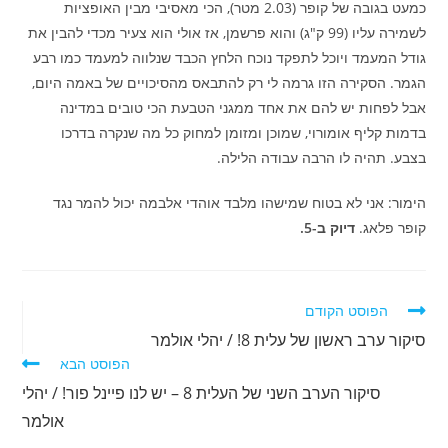
כמעט בגובה של קופר (2.03 מטר), הכי מאסיבי מבין האופציות
לשמירה עליו (99 ק"ג) והוא פרשמן, אז אולי הוא צעיר מכדי להבין את
גודל המעמד ויוכל לתפקד נוכח הלחץ הכבד שנלווה למעמד כמו רבע
הגמר. הסקירה הזו גרמה לי רק להתבאס מהסיכויים של באמה היום,
אבל לפחות יש להם את אחד ממגני הטבעת הכי טובים במדינה
בדמות קליף אומורוי, שמוכן ומזומן למחוק כל מה שנקרה בדרכו
בצבע. תהיה לו הרבה עבודה הלילה.
הימור: אני לא בטוח שמישהו מלבד אוהדי אלבמה יכול להמר נגד
קופר פלאג.
דיוק ב-5.
לקרוא
הפוסט הקודם
מאמרים
סיקור ערב ראשון של עלית 8! / יהלי אולמר
נוספים
הפוסט הבא
סיקור הערב השני של העלית 8 – יש לנו פיינל פור! / יהלי
אולמר