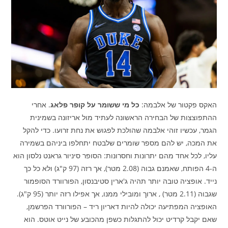
האקס פקטור של אלבמה:
כל מי ששומר על קופר פלאג
. אחרי
ההתפוצצות של הבחירה הראשונה לעתיד מול אריזונה בשמינית
הגמר, עכשיו זוהי אלבמה שהולכת לפגוש את נחת זרועו. כדי להקל
את המכה, יש להם מספר שומרים שלבטח יתחלפו ביניהם בשמירה
עליו, לכל אחד מהם יתרונות וחסרונות: הסופר סיניור גראנט נלסון הוא
ה-4 הפותח, שאמנם גבוה (2.08 מטר), אך רזה (97 ק"ג) ולא כל כך
נייד. אופציה טובה יותר תהיה ג'ארין סטיבנסון, הפורוורד הסופמור
שגבוה (2.11 מטר) , ארוך ומובילי ממנו, אך אפילו רזה יותר (95 ק"ג).
האופציה המפתיעה יכולה להיות דאריון ריד – הפורוורד הפרשמן,
שאם יקבל קרדיט יכול להתגלות כשפן מהכובע של נייט אוטס. הוא