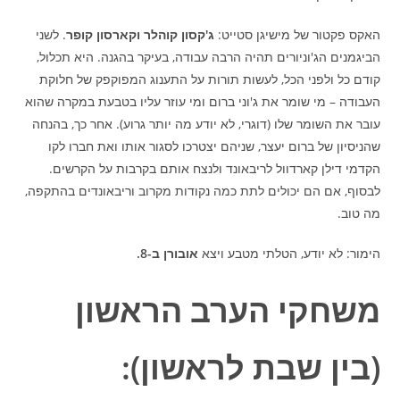
האקס פקטור של מישיגן סטייט:
ג'קסון קוהלר וקארסון קופר
. לשני
הביגמנים הג'וניורים תהיה הרבה עבודה, בעיקר בהגנה. היא תכלול,
קודם כל ולפני הכל, לעשות תורות על התענוג המפוקפק של חלוקת
העבודה – מי שומר את ג'וני ברום ומי עוזר עליו בטבעת במקרה שהוא
עובר את השומר שלו (דוגרי, לא יודע מה יותר גרוע). אחר כך, בהנחה
שהניסיון של ברום יעצר, שניהם יצטרכו לסגור אותו ואת חברו לקו
הקדמי דילן קארדוול לריבאונד ולנצח אותם בקרבות על הקרשים.
לבסוף, אם הם יכולים לתת כמה נקודות מקרוב וריבאונדים בהתקפה,
מה טוב.
הימור: לא יודע, הטלתי מטבע ויצא
אובורן ב-8.
משחקי הערב הראשון
(בין שבת לראשון):