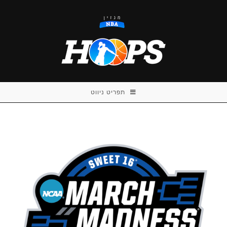
Ski
t
conten
תפריט ניווט