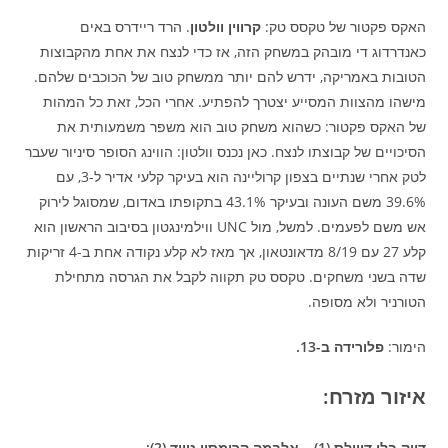
האקס פקטור של טקסס טק:
קרווין וולטון
. הרד ריידרס באים
כאנדרדוג די מובהק במשחק הזה, אז כדי לנצח את אחת מהקבוצות
הטובות באמריקה, ידרש להם יותר ממשחק טוב של הכוכבים שלהם.
מישהו מהצוות המסייע יצטרך להפתיע. אחרי הכל, זאת כל המהות
של האקס פקטור: כשהוא משחק טוב הוא משפר משמעותית את
הסיכויים של קבוצתו לנצח. כאן נכנס וולטון: הווינג הסופר סיניור שעבר
לטק אחרי שנתיים בצפון קרוליינה הוא בעיקר קלעי אדיר ל-3, עם
39.6% משם העונה ובעיקר 43.1% בתקופתו באדום, שמסוגל לירוק
אש משם לפעמים. למשל, מול UNC ווילמינגטון בסיבוב הראשון הוא
קלע 27 עם 8/19 מדאונטאון, אך מאז לא קלע נקודה אחת ב-4 זריקות
שדה בשני משחקים. טקסס טק תקווה לקבל את הגרסה מתחילת
הטורניר ולא מסופה.
הימור:
פלורידה ב-13.
איזור מזרח:
דיוק בלו דווילס (1) – אלבמה קרימסון טייד (2):