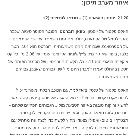
איזור מערב תיכון:
21:20: יוסטון קוגארס (1) – טנסי וולונטירס (2):
האקס פקטור של יוסטון:
ג'וואן רוברטס.
הסנטר הסופר סיניור, שכבר
נהפך לסמל של הקוגארס, יחלק את זמנו בשמירה על שני הביגמנים
של הספרטאנס, שגבוהים ממנו משמעותית: רוברטס הוא 2.01 מטר
בלבד, בעוד שאיגור מיליצ'יץ' ג'וניור הקרואטי עומד על 2.08 מ' ופליקס
אוקפרה הניגרי הוא 2.11 מ'. הקשיחות והניסיון של הסנטר הפותח של
יוסטון בהחלט יעמדו למבחן היום מול שני גבוהים ש-ובכן, גבוהים
ממנו משמעותית.
האקס פקטור של טנסי:
צ'אז לניר
. גם הכוכב הבלתי מעורער יכול
להיות אקס פקטור. הכיצד? כי מול ההגנה של יוסטון, יהיה קשה מאוד
להשיג זריקות טובות באיזור הטבעת מול 3 הגבוהים הפיזיים שלהם –
רוברטס, ג'וג'ו טאגלר הארוך וג'אבייר פרנסיס הקפיצי. לכן, טנסי
תצטרך יום טוב (ואפילו מאוד) מחוץ לקשת כדי לנצח וזה מתחיל עם
הטראנספר מצפון פלורידה – אם יצליח לפתוח הכי חזק עם מספר