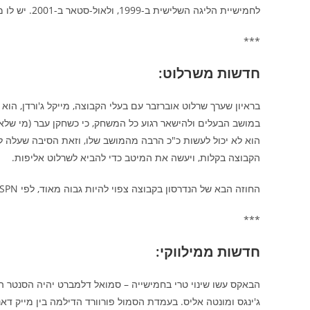
לחמישיית הליגה השלישית ב-1999, ולאול-סטאר ב-2001. יש לו ממוצעי קריירה של 8 נקודות ו-8 ריבאונדים כל ערב.
***
חדשות משרלוט:
בראיון שערך שרלוט אוברזבר עם בעלי הקבוצה, מייקל ג'ורדן, הו
הוא לא יכול לעשות כ"כ הרבה מהמושב שלו, וזאת הסיבה שעלה למ
הקבוצה בקלות, ויעשה את המיטב כדי להביא לשרלוט אליפות.
החוזה הבא של הנדרסון בקבוצה צפוי להיות גבוה מאוד, לפי ESPN.
***
חדשות ממילווקי:
הבאקס עשו שינוי טרי בחמישייה – סמואל דלמברט יהיה הסנטר הפות
ג'ינגס ומונטה אליס. בעמדת הסמול פורוורד הדילמה בין מייק דאנל