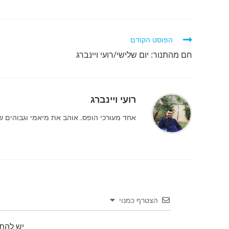
לקרוא
הפוסט הקודם
מאמרים
חם מהתנור: יום שלישי/רועי ויינברג
נוספים
רועי ויינברג
אחד מעורכי הופס. אוהב את מיאמי וגבוהים שמוסרים מעל 4
הצטרף כמנוי
יש להת