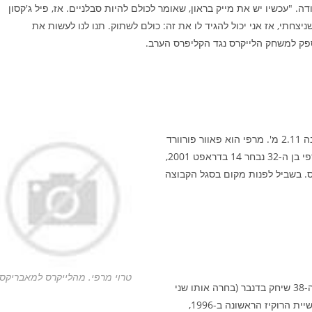
 "עכשיו יש את מייק בראון, שאומר לכולם להיות סבלניים. אז, פיל ג'קסון
יצחתי, אז אני יכול להגיד לו את זה: כולם לשתוק. תנו לנו לעשות את
ספק למשחק הלייקרס נגד הקליפרס הערב.
הקבוצה במשא ומתן מתקדם עם טרוי מרפי, הפאוור פורוורד בגובה 2.11 מ'. מרפי הוא פאוור פורוורד
שידוע בזריקתו הטובה מרחוק, כמו דריק נוביצקי, כוכב דאלאס. מרפי בן ה-32 נבחר 14 בדראפט 2001,
יקרס. בשביל לפנות מקום בסגל הקבוצה
טרוי מרפי. מהלייקרס למאבריקס.
שחקן הקבוצה לשעבר, אנטוניו מקדייס, שוקל קאמבק. מקדייס בן ה-38 שיחק בדנבר (בחרה אותו שני
בדראפט 1995), פניקס, ניו יורק, דטרויט והספרס. הוא נבחר לחמישיית הרוקיז הראשונה ב-1996,