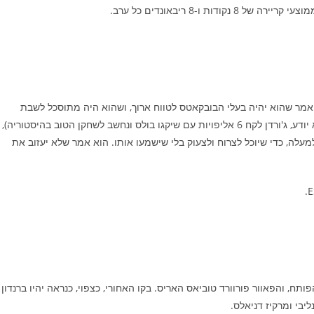
א אמר שהוא יהיה בעלי הבובקאטס לטווח ארוך, ושהוא היה מתוסכל לשבת
במושב הבעלים ולהישאר רגוע כל המשחק, כי כשחקן עבר (מי שלא יודע, ג'ורדן לקח 6 אליפויות עם שיקגו בולס ונחשב לשחקן הטוב בהיסטוריה),
עלה, כדי שיוכל לצרוח ולצעוק בלי שישמעו אותו. הוא אמר שלא יעזוב את
ח, והפאוור פורוורד טוביאס האריס. בקו האחורי, כצפוי, כנראה יהיו ברנדון
יבי ומרקיז דניאלס.