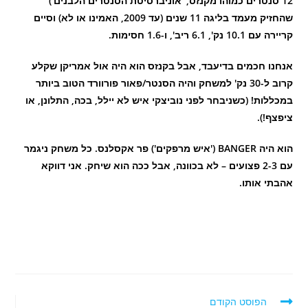
12 סנטרים כמוהו מקנזס, 'אוניברסיטת הסנטרים הלבנים')
שהחזיק מעמד בליגה 11 שנים (עד 2009, האמינו או לא) וסיים
קריירה עם 10.1 נק', 6.1 ריב', ו-1.6 חסימות.
אנחנו חכמים בדיעבד, אבל בקנזס הוא היה אול אמריקן שקלע
קרוב ל-30 נק' למשחק והיה הסנטר/פאור פורוורד הטוב ביותר
במכללות! (כשניבחר לפני נוביצקי איש לא יילל, בכה, התלונן, או
ציפצף!).
הוא היה BANGER ('איש מרפקים') פר אקסלנס. כל משחק ניגמר
עם 2-3 פצועים – לא בכוונה, אבל ככה הוא שיחק. אני דווקא
אהבתי אותו.
לקרוא
הפוסט הקודם