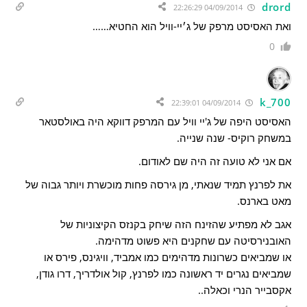
drord
04/09/2014 22:26:29
ואת האסיסט מרפק של ג׳יי-וויל הוא החטיא……
0
k_700
04/09/2014 22:39:01
האסיסט היפה של ג'יי וויל עם המרפק דווקא היה באולסטאר
במשחק רוקיס- שנה שנייה.
אם אני לא טועה זה היה שם לאודום.
את לפרנץ תמיד שנאתי, מן גירסה פחות מוכשרת ויותר גבוה של
מאט בארנס.
אגב לא מפתיע שהזינח הזה שיחק בקנזס הקיצוניות של
האובנירסיטה עם שחקנים היא פשוט מדהימה.
או שמביאים כשרונות מדהימים כמו אמביד, וויגינס, פירס או
שמביאים נגרים יד ראשונה כמו לפרנץ, קול אולדריך, דרו גודן,
אקסבייר הנרי וכאלה..