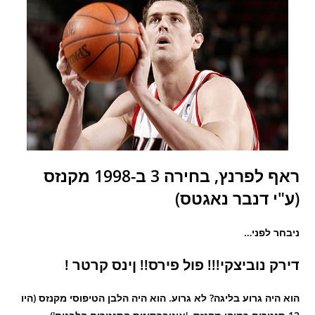
ראף לפרנץ, בחירה 3 ב-1998 מקנזס
(ע"י דנבר נאגטס)
ניבחר לפני…
דירק נוביצקי!!! פול פירס!! ןינס קרטר !
הוא היה גרוע בליגה? לא גרוע. הוא היה הלבן הטיפוסי מקנזס (היו