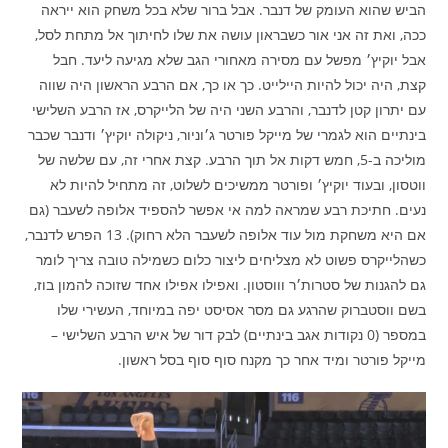
הביש שהוא העומק של דנבר. אבל ברור שלא בכל משחק הוא ייראה
ככה, ואת זה אני אור כשבראון עושה את שלו לחיתוך אל מתחת לסל,
אבל יוקיץ׳ מפשל עם מסירה מאחורי הגב שלא מגיעה ליעד. חבל
קצת, היה יכול להיות היילייט. כך או כך, אם הרבע הראשון היה שווה
עם יתרון קטן לדנבר, והרבע השני היה של הלייקרס, אז הרבע השלישי
בינתיים הוא לגמרי של מייקל פורטר ג׳וניור, ניקולה יוקיץ׳ ודנבר שכבר
מוליכה ב-5, חמש דקות אל תוך הרבע. קצת אחרי זה, עם שלשה של
ווטסון, ובעוד יוקיץ׳ ופורטר ממשיכים לשלוט, זה מתחיל להיות לא
נעים. חתיכת רבע שמראה למה אי אפשר להספיד אלופה לשעבר (גם
אם היא משחקת מול עוד אלופה לשעבר הלא רחוק). 13 הפרש לדנבר,
כשהלייקרס פשוט לא מצליחים ליצור כלום כשמילה טובה צריך לומר
גם להגנות של סטרות׳ר וווסטון. ואפילו אפילו אחד שזוכה להמון בוז,
בשם ווסטברוק שהרגע גם מסר אסיסט יפה במיוחד, העשירי שלו
במספר (0 נקודות אגב בינתיים) לבק דור של איש הרבע השלישי –
מייקל פורטר ומיד אחר כך מקנח סוף סוף בסל ראשון.