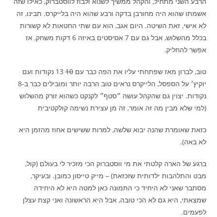
הרבע השני מתחיל, והקהל ממשיך לשנוא ולבוז לווסטברוק, כאילו שזה
אשמתו שהוא היה מחורבן בדקה ורבע שהוא היה בלייקרס. תבינו, זה
לא אישי, זאת השיטה. היום אגב, הוא עם שתי החטאות לא קשורות
בכלל מהשלוש, אבל גם עם 7 אסיסטים באיזה 6 דקות משחק, אז
אפשר להחליק.
טוב, לברון מאז שפתחתי עליו את הפה כבר עם
10
13 נקודות ועם
יוקיץ׳ על הספסל, הלייקרס נראים טוב הרבה יותר ומובילים כבר ב-8
נקודות. יצוין גם שהקהל עושה ״סטף״ לקנקט כשהוא זורק מהשלוש
(למי שלא מבין מה זה אומר, זה מן עצירת נשימה קולקטיבית
כזאת שאומרת שהנה יבוא שלשה, למרות ששישים אחוז מהזמן היא
לא באה).
ברגע של הארה קלטתי את מי ווסטברוק הכי מזכיר לי בעולם (קול,
מבט והתלהבות ילדותית שזכזאת) – מייק טייסון כמובן. ובעיקר,
מסתבר שאני לא היחיד כי התמונה כאן למטה היא לא היחידה
שמצאתי, היא גם לא הכי טובה, אבל היא הראשונה ואני קצת עצלן
לפעמים.