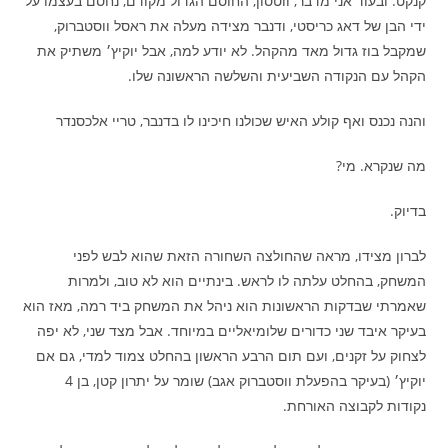
קנקט. ובעוד אני מדבר, ווטסון, החוסם הגדול מקודם, נחסם בעצמו על
ידי הבן של דאג כריסטי, ודנבר מצידה מעלה את ראסל ווסטברוק,
שמקבל בוז גדול מאד מהקהל. לא יודע למה, אבל יוקיץ׳ משתיק את
הקהל עם הנקודה השביעית והשלשה הראשונה שלו.
והנה נכנס ואף קולע האיש שכולנו חיכינו לו בדנבר, טריי אלכסנדר
מה שנקרא. מי?
בדיוק.
לברון מצידו, מראה שהחולצה השחורה הזאת שהוא לבש לפני
המשחק, בהחלט עלתה לו לראש. בינתיים הוא לא טוב, ולמרות
שאמרתי שבדקות הראשונות הוא ניהל את המשחק ביד רמה, מאז הוא
בעיקר איבד שני כדורים שלומיאליים במיוחד. אבל מצד שני, לא יפה
לצחוק על זקנים, ועם תום הרבע הראשון בהחלט צמוד למדי, גם אם
יוקיץ׳ (בעיקר בהפעלת ווסטברוק אגב) שומר על יתרון קטן, בן 4
נקודות לקבוצה האורחת.