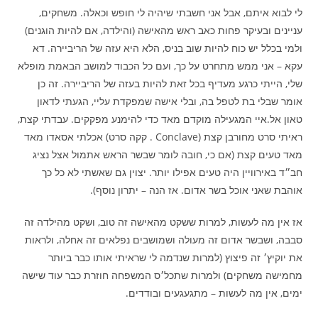
לי לבוא איתם, אבל אני חשבתי שיהיה לי חופש וכאלה. משחקים,
עניינים ובעיקר פחות כאב ראש מהאישה (והילדה, אם להיות הוגנים)
ולמי בכלל יש כוח להיות שוב בניס, הלא היא עזה של הריביירה. דא
עקא – אני ממש מתחרט על כך, ועם כל הכבוד למושב הבאמת מופלא
שלי, הייתי כרגע מעדיף בכל זאת להיות בעזה של הריביירה. זה כן
אומר שבלי בת לטפל בה, ובלי אישה שמפקדת עליי, הגעתי לדאון
טאון אל.איי המגעילה מוקדם מאד כדי להימנע מפקקים. עבדתי קצת,
ראיתי סרט מחורבן קצת (Conclave . קקה סרט) אכלתי אסאדו מאד
מאד טעים קצת (אם כי, חובה לומר שבשר הראש אתמול אצל נציג
חב״ד באירוויין היה טעים אפילו יותר. יצוין גם שאשתי לא כל כך
אוהבת שאני אוכל בשר אדום. אז הנה – יתרון נוסף).
אז אין מה לעשות, למרות ששקט מהאישה זה טוב, ושקט מהילדה זה
סבבה, ושבשר אדום זה מעולה ושמושבים נפלאים זה אחלה, ולראות
את יוקיץ׳ זה פיצוץ (למרות שנדמה לי שראיתי אותו כבר ביותר
מחמישה משחקים) ולמרות שתכל׳ס המשפחה חוזרת כבר עוד שישה
ימים, אין מה לעשות – מתגעגעים ובודדים.