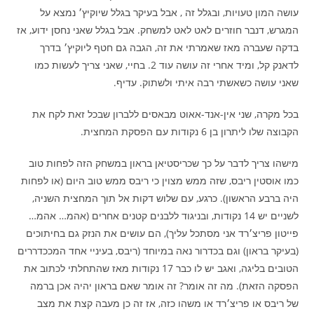
עושה המון טעויות, ובגלל זה , אבל בעיקר בגלל שיוקיץ׳ נמצא על
המגרש, דנבר חוזרים לאט לאט למשחק. אבל בגלל שאני נחסן ידוע, אז
בדקה שעברה מאז שאמרתי את זה, הגבה גם חטף ליוקיץ׳ בדרך
לדאנק קל, ומיד אחרי זה עושה עוד 2. בחיי, שאני צריך לעשות כמו
שאני עושה כשאשתי רבה איתי ולשתוק. עדיף.
בכל מקרה, שני אין-אנד-אאוט מבאסים ללברון שבכל זאת לקח את
הקבוצה שלו ליתרון בן 6 נקודות עם הפסקת המחצית.
מישהו צריך לדבר על כך שכריסטיאן בראון במשחק הזה לפחות טוב
כמו אוסטין ריבס, שזה ממש מצוין כי ריבס ממש טוב היום (או לפחות
היה ברבע הראשון). כרגע, עם שלוש דקות אל תוך המחצית השניה,
לשניים יש 14 נקודות, ובניגוד ללבנים קטנים אחרים (אהמ… אהמ…
פייטון פריצ׳רד אני מסתכל עליך), הם עושים את הנזק גם בחיתוכים
(בעיקר בראון) וגם בכדרור נאה במיוחד (ריבס, בעיניי אחד המככדררים
הטובים בליגה, ואגב יש לו כבר 17 נקודות מאז שהתחלתי לכתוב את
הפסקה הזאת). מה זה אומר? זה אומר שאם בראון יהיה אכן ברמה
של ריבס או פריצ׳רד או משהו כזה, אז זה כן מעבה קצת את מצב