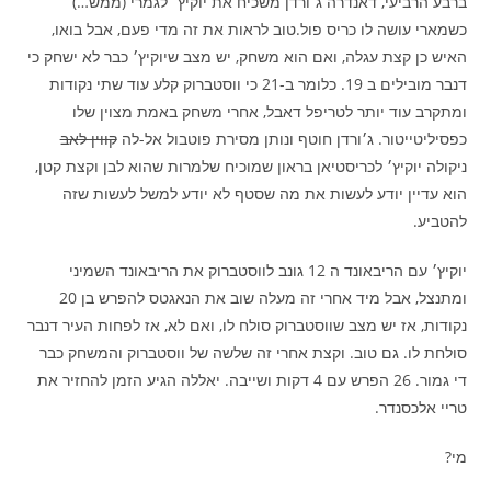
ברבע הרביעי, דאנדרה ג׳ורדן משכיח את יוקיץ׳ לגמרי (ממש…)
כשמארי עושה לו כריס פול.טוב לראות את זה מדי פעם, אבל בואו,
האיש כן קצת עגלה, ואם הוא משחק, יש מצב שיוקיץ׳ כבר לא ישחק כי
דנבר מובילים ב 19. כלומר ב-21 כי ווסטברוק קלע עוד שתי נקודות
ומתקרב עוד יותר לטריפל דאבל, אחרי משחק באמת מצוין שלו
כפסיליטייטור. ג׳ורדן חוטף ונותן מסירת פוטבול אל-לה
קווין לאב
ניקולה יוקיץ׳ לכריסטיאן בראון שמוכיח שלמרות שהוא לבן וקצת קטן,
הוא עדיין יודע לעשות את מה שסטף לא יודע למשל לעשות שזה
להטביע.
יוקיץ׳ עם הריבאונד ה 12 גונב לווסטברוק את הריבאונד השמיני
ומתנצל, אבל מיד אחרי זה מעלה שוב את הנאגטס להפרש בן 20
נקודות, אז יש מצב שווסטברוק סולח לו, ואם לא, אז לפחות העיר דנבר
סולחת לו. גם טוב. וקצת אחרי זה שלשה של ווסטברוק והמשחק כבר
די גמור. 26 הפרש עם 4 דקות ושייבה. יאללה הגיע הזמן להחזיר את
טריי אלכסנדר.
מי?