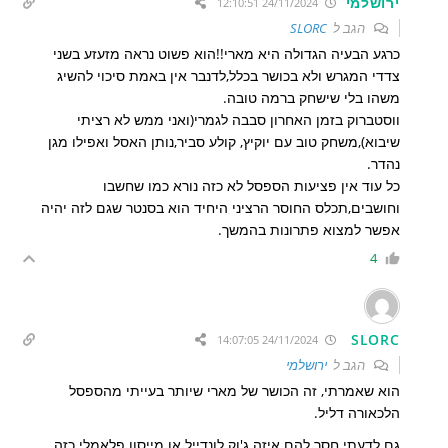
ירושלמי
24/11/2024 12:10:51
הגב ל
SLORC
כרגע הבעיה הגדולה היא מארי!!הוא פשוט נראה מזעזע בשני
צדדי המגרש ולא בכושר בכלל,לדנבר אין באמת סיכוי להשיג
משהו בלי שישחק ברמה טובה.
ווסטברוק בזמן האחרון סבבה לגמרי(ואני ממש לא רציתי
שיבוא),משחק טוב עם יוקיץ, קולע סביר,נותן האסל ואפילו מגן
נהדר.
כל עוד אין פציעות הספסל לא כזה נורא כמו שחשבו
וחושבים,תכלס החוסר הרציני היחיד הוא בסנטר שגם לזה יהיה
אפשר למצוא פתרונות בהמשך.
4
SLORC
24/11/2024 14:07:05
הגב ל
ירושלמי
הוא שאמרתי, זה הכושר של מארי שיותר בעייתי מהספסל
הלכאורה דליל.
גם לדעתי חסר להם איזה ג'וק לונדייל או מייסון פלאמלי כזה