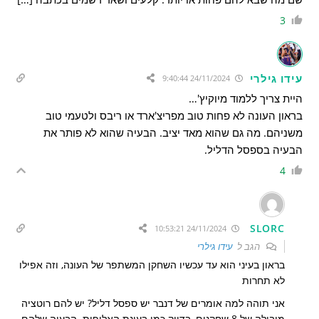
3
עידו גילרי
24/11/2024 9:40:44
היית צריך ללמוד מיוקיץ'…
בראון העונה לא פחות טוב מפריצ'ארד או ריבס ולטעמי טוב
משניהם. מה גם שהוא מאד יציב. הבעיה שהוא לא פותר את
הבעיה בספסל הדליל.
4
SLORC
24/11/2024 10:53:21
הגב ל
עידו גילרי
בראון בעיני הוא עד עכשיו השחקן המשתפר של העונה, וזה אפילו
לא תחרות
אני תוהה למה אומרים של דנבר יש ספסל דליל? יש להם רוטציה
מובילה של 8 שחקנים, בדיוק כמו בעונת האליפות. הבעיה שלהם