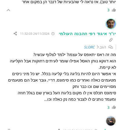
יותר טוב), אז נראה לי שהבעיות של דנבר הן במקום אחר
3
יו"ר איגוד רפי ההבנה העולמי
24/11/2024 11:32:03
הגב ל
SLORC
מה זה ראס יתאפס על עצמו? ילמד לצלוף עכשיו?
הוא דווקא נותן האסל אפילו שומר לעיתים רחוקות אבל הקליעה
לא קיימת.
אי אפשר היום להיות בליגה בלי קליעה בכלל. יש כל מיני ניסים
מטעמים כאלה ואחרים כמו סימונס, דריי, גובר אבל הם מטעמים
מסויימים שם וכו כבר ותק
סימונס תכלס אין לו מקום בליגת העל בארץ שם בגלל חוזה
ומעמד נותנים לו לצבור כמה נק כאלה וכו…
3