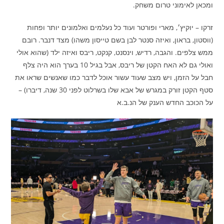
ומכאן לאימוני טרום משחק.
זרקו – יוקיץ׳, מארי ופורטר ועוד כל נעלמים ואלמונים יותר ופחות
(ווסטון, בראון, ואיזה סנטר לבן בשם טייסון משהו) מצד דנבר. רובם
ממש צלפים. והגבה, רדיש, וינסנט, קנקט, ריבס ואיזה ילד (שהוא אולי
ואולי גם לא האח הקטן של ריבס, אבל בגיל 10 בערך הוא היה צלף
חבל על הזמן, ויש מצב שעוד עשור אוכל לדבר כמו שאנשים שראו את
סטף הקטן זורק במגרש של אבא שלו בשרלוט לפני 30 שנה, דיברו) –
על הכוכב החדש הענק של הנ.ב.א