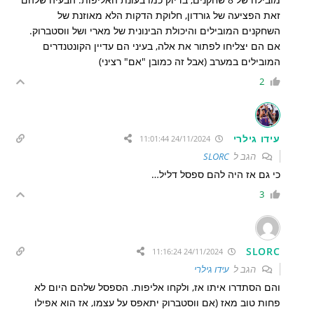
זאת הפציעה של גורדון, חלוקת הדקות הלא מאוזנת של
השחקנים המובילים והיכולת הבינונית של מארי ושל ווסטברוק.
אם הם יצליחו לפתור את אלה, בעיני הם עדיין הקונטנדרים
המובילים במערב (אבל זה כמובן "אם" רציני)
2
עידו גילרי
24/11/2024 11:01:44
הגב ל
SLORC
כי גם אז היה להם ספסל דליל…
3
SLORC
24/11/2024 11:16:24
הגב ל
עידו גילרי
והם הסתדרו איתו אז, ולקחו אליפות. הספסל שלהם היום לא
פחות טוב מאז (אם ווסטברוק יתאפס על עצמו, אז הוא אפילו