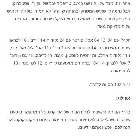
אחרי זה. מצד שני, היו שני כמעט טריפל דאבל של יוקיץ׳ וווסטברוק,
אבל נדמה לי שאיש המשחק (בהנחה שיוקיץ׳ לא תמיד יכול להיות איש
המשחק למרות שברור שהוא כן) הוא מייקל פורטר ג׳וניור במחצית
שניה מדויקת מאד.
יוקיץ׳ עם 34, 13 ו-8 אס׳. פורטר עם 24 נקודות ו-11 ריב׳. 16 לבראון
שהיה ממש סבבה. 14 לווסטברוק עם 7 ריב׳ ו 11 אס׳ ולג׳מאל מורי,
ו-11 נקודות אתלטיות יחסית לווסטון. מנגד, 19 לריבס, 18 עם 6 ריב׳ ו
7 אס׳ ללברון. 14 ו-10 באחוזים מזעזעים לדייויס. 12 לכריסטי ו 10
להצ׳ימורה.
102-127 בסיום לדנבר.
אפילוג:
בדרך הביתה הקשבתי לרדיו הבית של הלייקרס. כל המתקשרים טענו
שהסיבה שהלייקרס לא ניצחו היא כי הצ׳ימורה פתח במקום קנקט. אז
הנה לכם. עכשיו אתם יודעים.