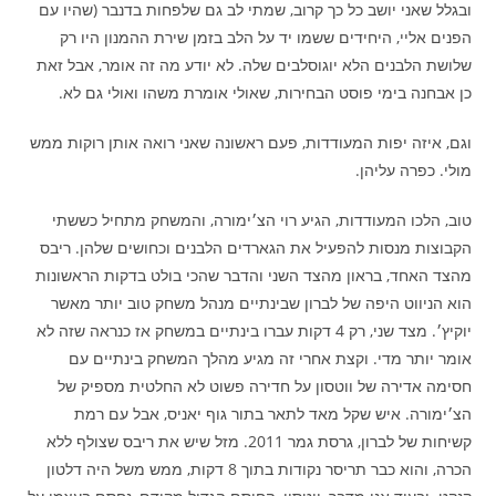
ובגלל שאני יושב כל כך קרוב, שמתי לב גם שלפחות בדנבר (שהיו עם
הפנים אליי, היחידים ששמו יד על הלב בזמן שירת ההמנון היו רק
שלושת הלבנים הלא יוגוסלבים שלה. לא יודע מה זה אומר, אבל זאת
כן אבחנה בימי פוסט הבחירות, שאולי אומרת משהו ואולי גם לא.
וגם, איזה יפות המעודדות, פעם ראשונה שאני רואה אותן רוקות ממש
מולי. כפרה עליהן.
טוב, הלכו המעודדות, הגיע רוי הצ׳ימורה, והמשחק מתחיל כששתי
הקבוצות מנסות להפעיל את הגארדים הלבנים וכחושים שלהן. ריבס
מהצד האחד, בראון מהצד השני והדבר שהכי בולט בדקות הראשונות
הוא הניווט היפה של לברון שבינתיים מנהל משחק טוב יותר מאשר
יוקיץ׳. מצד שני, רק 4 דקות עברו בינתיים במשחק אז כנראה שזה לא
אומר יותר מדי. וקצת אחרי זה מגיע מהלך המשחק בינתיים עם
חסימה אדירה של ווטסון על חדירה פשוט לא החלטית מספיק של
הצ׳ימורה. איש שקל מאד לתאר בתור גוף יאניס, אבל עם רמת
קשיחות של לברון, גרסת גמר 2011. מזל שיש את ריבס שצולף ללא
הכרה, והוא כבר תריסר נקודות בתוך 8 דקות, ממש משל היה דלטון