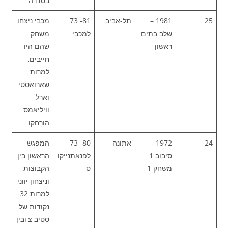
בסדרה
25
1981 –
תל-אביב
81- 73
מכבי ניצחו
שלב בתים
למכבי
משחק
ראשון
שהם היו
חייבים,
למרות
שארואסטי
וארל
וויליאמס
הורחקו
24
1972 –
אתונה
80- 73
המפגש
סיבוב 1
לפנאתנייקו
הראשון בין
משחק 1
ס
הקבוצות
וניצחון יווני
למרות 32
נקודות של
סטיב צ'ובין