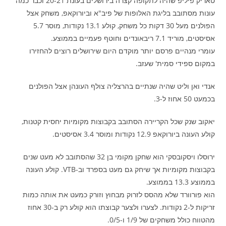
טאריק פיליפ שהיה לתקופה קצרה בירושלים בעונת 20-21 וכבר כמה
עונות מסתובב בליגת האלופות של פיב"א וביורוקאפ, משחק אצל
הפולנים מעל 30 דקות כל משחק, קולע 13.1 נקודות, מוסר 5.7
אסיסטים, מוריד 7.1 ריבאונדים וחוטף פעמיים בממוצע.
עומרי מנהיים פרסם יותר מוקדם היום שירושלים רוצים להחזירו
במקום ספידי סמית' שעזב.
אנדי ואן וליט שהיה שנתיים בהרצליה צולף העונהן אצל הפולנים
בכמעט 50 אחוז ל-3.
יאקוב שנק שכל הקריירה הסתובב בקבוצות מקומיות יחסית קטנות,
קולע העונה ביורוקאפ 12.9 נקודות ומוסר 3.4 אסיסטים.
ירוסלו ויסקובסקי הוא שחקן מקומי בן 32 שהסתובב לא מעט שנים
בקבוצות מקומיות אך שיחק גם מעט בספרד וב-VTB. קולע העונה
בממוצע 13.3 בממוצע.
הוא פורוורד שלא מהסס לזרוק מבחוץ וזורק כמעט את אותה כמות
זריקות ל-2 נקודות. לצערו ולצער קבוצתו הוא קולע רק ב-30 אחוז
מהטווח כולל משחקים של 1/9 ו-0/5.