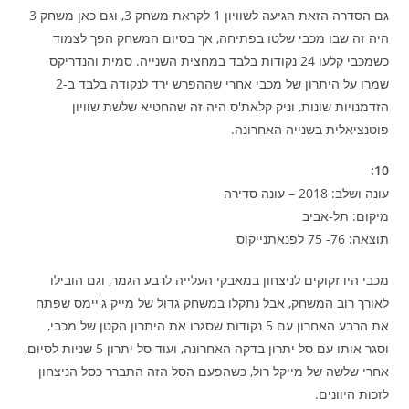
גם הסדרה הזאת הגיעה לשוויון 1 לקראת משחק 3, וגם כאן משחק 3
היה זה שבו מכבי שלטו בפתיחה, אך בסיום המשחק הפך לצמוד
כשמכבי קלעו 24 נקודות בלבד במחצית השנייה. סמית והנדריקס
שמרו על היתרון של מכבי אחרי שההפרש ירד לנקודה בלבד ב-2
הזדמנויות שונות, וניק קלאת'ס היה זה שהחטיא שלשת שוויון
פוטנציאלית בשנייה האחרונה.
10:
עונה ושלב: 2018 – עונה סדירה
מיקום: תל-אביב
תוצאה: 76- 75 לפנאתנייקוס
מכבי היו זקוקים לניצחון במאבקי העלייה לרבע הגמר, וגם הובילו
לאורך רוב המשחק, אבל נתקלו במשחק גדול של מייק ג'יימס שפתח
את הרבע האחרון עם 5 נקודות שסגרו את היתרון הקטן של מכבי,
וסגר אותו עם סל יתרון בדקה האחרונה, ועוד סל יתרון 5 שניות לסיום,
אחרי שלשה של מייקל רול, כשהפעם הסל הזה התברר כסל הניצחון
לזכות היוונים.