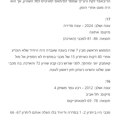
הריבאונד לקח וויצ'יץ' שמסר לסימאס יסאיטיס לסל השוויון, אך הוא
היה מעט אחרי הזמן.
17:
עונה ושלב: 2024 – עונה סדירה
מיקום: אתונה
תוצאה: 86- 81 למכבי (הארכה)
המפגש הראשון מבין 7 שהיו בעונה שעברה היה היחיד שלא הוכרע
אחרי 40 דקות כשיתרון 15 של מכבי במחצית לא הספיק אל מול
קאמבק יווני ומהפך, לפני שג'וש ניבו קבע שוויון 72 והארכה, בה מכבי
שוב שלטו והשיגו ניצחון חוץ ראשון לעונה.
16:
עונה ושלב: 2012 – רבע גמר משחק 4
מיקום: תל-אביב
תוצאה: 78- 69 לפנאתנייקוס
מכבי היו ביתרון 2- 1 בסדרה ודיוויד בלו העלה אותם ליתרון 67- 66