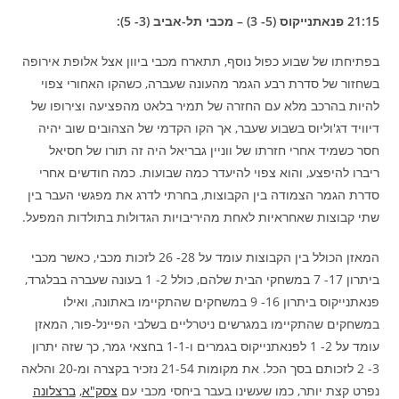
21:15 פנאתנייקוס (5- 3) – מכבי תל-אביב (3- 5):
בפתיחתו של שבוע כפול נוסף, תתארח מכבי ביוון אצל אלופת אירופה
בשחזור של סדרת רבע הגמר מהעונה שעברה, כשהקו האחורי צפוי
להיות בהרכב מלא עם החזרה של תמיר בלאט מהפציעה וצירופו של
דיוויד דג'וליוס בשבוע שעבר, אך הקו הקדמי של הצהובים שוב יהיה
חסר כשמיד אחרי חזרתו של ווניין גבריאל היה זה תורו של חסיאל
ריברו להיפצע, והוא צפוי להיעדר כמה שבועות. כמה חודשים אחרי
סדרת הגמר הצמודה בין הקבוצות, בחרתי לדרג את מפגשי העבר בין
שתי קבוצות שאחראיות לאחת מהיריבויות הגדולות בתולדות המפעל.
המאזן הכולל בין הקבוצות עומד על 28- 26 לזכות מכבי, כאשר מכבי
ביתרון 17- 7 במשחקי הבית שלהם, כולל 2- 1 בעונה שעברה בבלגרד,
פנאתנייקוס ביתרון 16- 9 במשחקים שהתקיימו באתונה, ואילו
במשחקים שהתקיימו במגרשים ניטרליים בשלבי הפיינל-פור, המאזן
עומד על 2- 1 לפנאתנייקוס בגמרים ו-1-1 בחצאי גמר, כך שזה יתרון
3- 2 לזכותם בסך הכל. את מקומות 21-54 נזכיר בקצרה ומ-20 והלאה
נפרט קצת יותר, כמו שעשינו בעבר ביחסי מכבי עם
צסק"א
,
ברצלונה