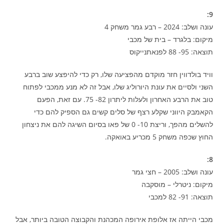
9:
עונה ושלב: 2024 – רבע גמר משחק 4
מיקום: בלגרד – בית של מכבי
תוצאה: 95- 88 לפנאתנייקוס
וויד בולדווין חזר מוקדם מהפציעה שלו, רק כדי להיפצע שוב ברבע
השני ולסיים את עונת היורוליג שלו, אבל זה לא מנע ממכבי לפתוח
טוב את הרבע האחרון ולעלות ליתרון 82- 75. עם זאת, הפעם
הקאמבק היווני שקלע רצף של סלים קשים גם הספיק להם כדי
להשלים מהפך, וריצת 10- 0 של פאו בסיום השיגה להם את ניצחון
החוץ שכפה משחק 5 מכריע באואקה.
8:
עונה ושלב: 2005 – חצי גמר
מיקום: ניטרלי – מוסקבה
תוצאה: 91- 82 למכבי
מכבי הייתה אז אלופת אירופה המכהנת והקבוצה הטובה ביותר, אבל