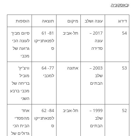
ו
באסקוניה
.
דירוג
עונה ושלב
מיקום
תוצאה
הוספות
54
2017 –
תל-אביב
81- 61
סיום מביך
עונה
לפנאתנייקו
לעונה הכי
סדירה
ס
גרועה של
מכבי
53
2003 –
אתונה
77- 64
וויצ'יץ'
שלב
למכבי
מוביל
הבתים
בריחה של
מכבי ברבע
השני
52
1999 –
תל-אביב
84- 62
אחד
שלב
לפנאתנייקו
מהפסדי
הבתים
ס
הבית הכי
גדולים של