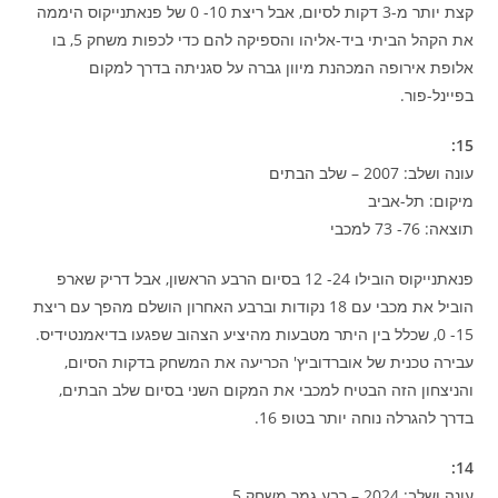
קצת יותר מ-3 דקות לסיום, אבל ריצת 10- 0 של פנאתנייקוס היממה
את הקהל הביתי ביד-אליהו והספיקה להם כדי לכפות משחק 5, בו
אלופת אירופה המכהנת מיוון גברה על סגניתה בדרך למקום
בפיינל-פור.
15:
עונה ושלב: 2007 – שלב הבתים
מיקום: תל-אביב
תוצאה: 76- 73 למכבי
פנאתנייקוס הובילו 24- 12 בסיום הרבע הראשון, אבל דריק שארפ
הוביל את מכבי עם 18 נקודות וברבע האחרון הושלם מהפך עם ריצת
15- 0, שכלל בין היתר מטבעות מהיציע הצהוב שפגעו בדיאמנטידיס.
עבירה טכנית של אוברדוביץ' הכריעה את המשחק בדקות הסיום,
והניצחון הזה הבטיח למכבי את המקום השני בסיום שלב הבתים,
בדרך להגרלה נוחה יותר בטופ 16.
14:
עונה ושלב: 2024 – רבע גמר משחק 5