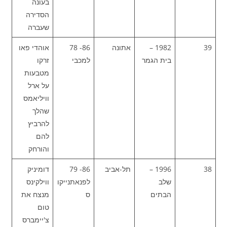
בעונה
הסדירה
שעברה
39
1982 –
אתונה
86- 78
אוהדי פאו
בית הגמר
למכבי
זרקו
מטבעות
על ארל
וויליאמס
שהלך
להרביץ
להם
והורחק
38
1996 –
תל-אביב
86- 79
דומיניק
שלב
לפנאתנייקו
ווילקינס
הבתים
ס
מנצח את
טום
צ'יימברס