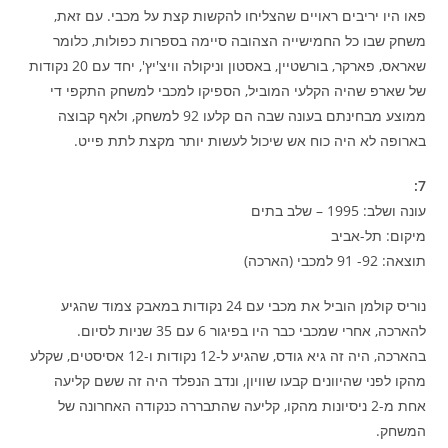
פאו היו יריבים ראויים שהצליחו להקשות קצת על מכבי. עם זאת,
משחק שבו כל החמישייה הצהובה סיימה בספרות כפולות, כלומר
שאראס, פארקר, בורשטיין, באסטון וניקולה וויצ'יץ', יחד עם 20 נקודות
של שארפ שהיה הקלעי המוביל, הספיקו למכבי למשחק התקפי די
ממוצע מבחינתם בעונה שבה הם קלעו 92 למשחק, ולאף קבוצה
בארופה לא היה כוח אש שיכול לעשות יותר מקצת לתת פייט.
7:
עונה ושלב: 1995 – שלב בתים
מיקום: תל-אביב
תוצאה: 92- 91 למכבי (הארכה)
נוריס קולמן הוביל את מכבי עם 24 נקודות במאבק צמוד שהגיע
להארכה, אחרי שמכבי כבר היו בפיגור 6 עם 35 שניות לסיום.
בהארכה, היה זה גיא גודס, שהגיע ל-12 נקודות ו-12 אסיסטים, שקלע
מהקו לפני שהיוונים קבעו שוויון, ונדב הנפלד היה זה ששם קליעה
אחת מ-2 ניסיונות מהקו, קליעה שהתבררה כנקודה האחרונה של
המשחק.