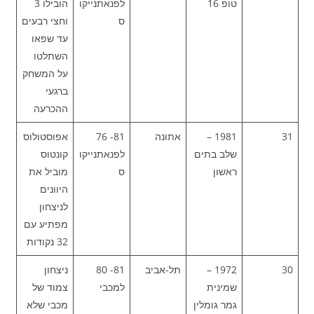
טופ 16
לפנאתנייקו
הובילו 3
ס
וחצי רבעים
עד שפאו
השתלטו
על המשחק
ברגעי
ההכרעה
31
1981 –
אתונה
81- 76
אפוסטולוס
שלב בתים
לפנאתנייקו
קונטוס
ראשון
ס
מוביל את
היוונים
לניצחון
מפתיע עם
32 נקודות
30
1972 –
תל-אביב
81- 80
ניצחון
שמינית
למכבי
צמוד של
גמר גומלין
מכבי שלא