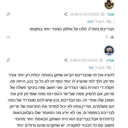
אור
26/10/2024 20:38:15
הגב ל
תום
הברייבס בסה"כ הלכו על אולסן הצעיר יותר במקומו
0
ארז
28/10/2024 9:48:03
הגב ל
אור
להציג את זה שהברייבס הביאו שחקן באותה יכולת רק יותר צעיר
ופרימן הלך למי שהציע לו יותר כסף זה לא כל כך נכון, היתה פה
תקלה די רצינית בשני הצדדים, ואני חושב שזה בעיקר פשלה של
פרימן, אם להסיק ממה שצ'יפר ג'ונס רמז ומזה שפרימן זרק את
הסוכן שלו אחרי זה. גם הברייבס, נכון שיש להם סטנדרד של כמה
הם משלמים, ועדיין,אתה לא יכול למדוד את התרומה של פרימן
לברייבס במספרים. אני לא יודע מה המעמד שלו בקלאבהאוס
בדודג'רס אבל בברייבס הוא היה השחקן הבאמת יותר מהותי
וחשוב עם כל הכבוד לאקוניה. יש שחקנים שהם גדולים יותר