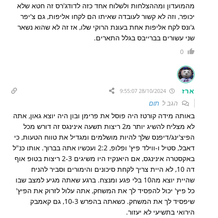
מהמועדון ומההצלחות ולשלוח אחד כזה לדודג'רס זה חטא שלא
יכופר, וזה לא קשור לעובדה שאיתו הם לקחו אליפות, גם צ'יפר
ג'ונס לקח אליפות אחת בעונת הרוקי שלו, אז זה לא שהוא נשאר
שני עשורים בברייבס בגלל התארים.
0
ארז
28/10/2024 9:55:07
הגב ל
תום
באותה מידה קורטז היה פוסל את פרימן ובון היה יוצא גאון, אתה
לא מצליח להשיג יותר מ2 ריצות תשעה אינינגס זה דורש מכל
הפיצ'ינג/דיפנס שלך להיות מושלמים ומגדיל את טווח הטעות, כי
דאבל, סטיל ו-ווילד פיץ' ופלופ, 2:2 ועכשיו אתה בברוך. אותו כנ"ל
באקסטרה אינינגס, אם היאנקיז היו משיגים 2-3 ריצות בטופ אוף
דה 10, לא היית צריך לקחת סיכונים והימורים וסביר להניח
שהיית יוצא מה10 בלי פגע ומנצח. ברגע שאתה מגיע למצב שבו
כל פיץ' יכול להפסיד לך את המשחק, אתה עלול לזרוק את הפיץ'
שיפסיד לך את המשחק. כשאתה בהפרש 10-3, גם קאמבק
הירואי בתשיעי לא יעזור.