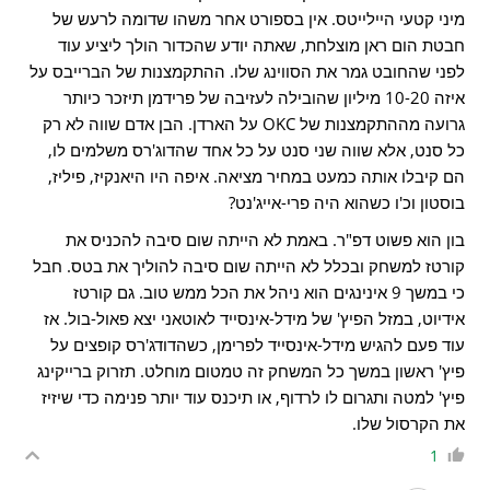
מיני קטעי היילייטס. אין בספורט אחר משהו שדומה לרעש של
חבטת הום ראן מוצלחת, שאתה יודע שהכדור הולך ליציע עוד
לפני שהחובט גמר את הסווינג שלו. ההתקמצנות של הברייבס על
איזה 10-20 מיליון שהובילה לעזיבה של פרידמן תיזכר כיותר
גרועה מההתקמצנות של OKC על הארדן. הבן אדם שווה לא רק
כל סנט, אלא שווה שני סנט על כל אחד שהדוג'רס משלמים לו,
הם קיבלו אותה כמעט במחיר מציאה. איפה היו היאנקיז, פיליז,
בוסטון וכ'ו כשהוא היה פרי-אייג'נט?
בון הוא פשוט דפ"ר. באמת לא הייתה שום סיבה להכניס את
קורטז למשחק ובכלל לא הייתה שום סיבה להוליך את בטס. חבל
כי במשך 9 אינינגים הוא ניהל את הכל ממש טוב. גם קורטז
אידיוט, במזל הפיץ' של מידל-אינסייד לאוטאני יצא פאול-בול. אז
עוד פעם להגיש מידל-אינסייד לפרימן, כשהדודג'רס קופצים על
פיץ' ראשון במשך כל המשחק זה טמטום מוחלט. תזרוק ברייקינג
פיץ' למטה ותגרום לו לרדוף, או תיכנס עוד יותר פנימה כדי שיזיז
את הקרסול שלו.
1