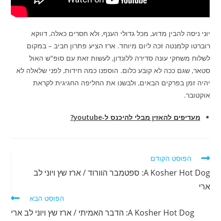
יוני ניסה להבין מדוע, מכל גדולי הענף, ולא חסרים כאלה, דווקא
רוברטו קלמנטה זכה ליום מיוחד. ארז הציע פתרון חביב – במקום
לשלוח משחקי עונה סדירה ללונדון, לעשות זאת עם סופ"ש האול
סטאר, שגם ככה לא קובע כלום. הוספנו כמה חידות, לפני שלאלה לא
יהיה זמן בפרקים הבאים, ולבשנו את החליפה החגיגית לקראת
אוקטובר.
מעדיפים להאזין מבלי להיכנס ל-youtube?
לקרוא
הפוסט הקודם
מאמרים
A Kosher Hot Dog: ספטמבר הוורוד / ארז שץ ויוני לב
נוספים
ארי
הפוסט הבא
A Kosher Hot Dog: הדבר האמיתי / ארז שץ ויוני לב ארי