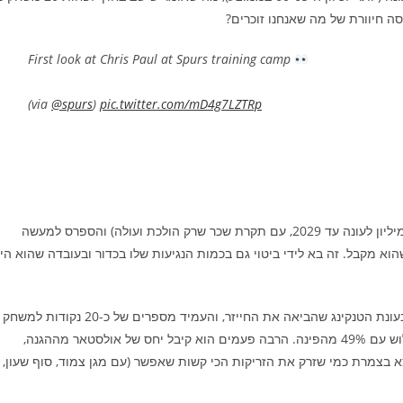
סה חיוורת של מה שאנחנו זוכרים?
First look at Chris Paul at Spurs training camp
(via
@spurs
)
pic.twitter.com/mD4g7LZTRp
לפני שנה בדיוק דווין ואסל חתם על הארכת חוזה מאוד נוחה (27 מיליון לעונה עד 2029, עם תקרת שכר שרק הולכת ועולה) והספרס למעשה
רת והיחס שהוא מקבל. זה בא לידי ביטוי גם בכמות הנגיעות שלו בכדור ובעובדה שהוא הי
ואסל נענה לאתגר הזה מאוד יפה, אפילו עוד לפני החוזה החדש, בעונת הטנקינג שהביאה את החייזר, והעמיד מספרים של כ-20 נקודות למשחק
(שני בקבוצה אחרי וומבניאמה), על 58% טרו שוטינג ו-37% מהשלוש עם 49% מהפינה. הרבה פעמים הוא קיבל יחס של אולסטאר מההגנה,
א בצמרת כמי שזרק את הזריקות הכי קשות שאפשר (עם מגן צמוד, סוף שעון,