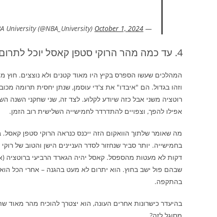
October 1, 2024
— NBA University (@NBA_University)
עד כמה מהר הרוקי סטפן קאסל יוכל לתרום
המהלכים שעשו הספרס בקיץ היו מאוד קטנים ולא נוצצים. חוץ מפ
וזהו בגדול. הם "איבדו" את צ'די עוסמן, שנתן יחסית תרומה מ
רוטציה משני אבל כזה שיודע לקלוע. לצד זה, שני שחקני השנה הש
אפילו להפך, וצפויים להתדרדר לחמישייה השלישית רוב הזמן.
מה שאומר שלתוך הוואקום הזה ייכנס כנראה הרוקי סטפן קאסל. ב
בחמישייה. יותר סביר שנחזור לסדר העניינים הישן והטוב של רוקי
דקות לא מעטות מהספסל. קאסל יהיה הגארד הרביעי ברוטציה (אחר
שבהם פול ישב בחוץ. הוא יתרום לא מעט בהגנה – אחרי הכל הוא
בהתקפה.
בהיעדר כישרונות אחרים העונה, הוא יצטרך להוכיח מהר מאוד שהו
מסוגל לזה?