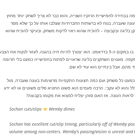
מה בבחירה לחמישיית הרוקיז השנייה, והוא כבר לא צריך לשחק יותר מחוץ
 בעונה שעברה, בטח לא ברשתות החברתיות שצלבו אותו על כך שלא מסר
ן בליגה ובקבוצה – להוכיח שהוא ראוי לדקות משחק, ובעיקר להוכיח שהוא
סוהן הולך השנה לחזור למקומו הטבעי, ולנסות להראות למה בחרו בו במקום ה-9 בדראפט. הוא יצטרך להיות חיה בהגנה, לעזור לנקות את הצב
תקפה. מעטים השחקנים בליגה שראויים לפתוח בחמישייה כמעט בלי תרומה
חד מהם, אבל בינתיים הוא עוד לא שם.
 כמעט כל משחק ועם כמה תצוגות התקפיות מרשימות בעונה שעברה, מול
לל והוא לא עקבי. הרבה פעמים הוא פשוט החטיא סלים פשוטים או לא ידע
ך לראות העונה. אז האם סוהן יצליח למצוא את מקומו בקבוצה?
Sochan cuts/slips
Wemby dimes
Sochan has excellent cut/slip timing, particularly off of Wemby po
volume among non-centers. Wemby's passing/vision is unreal and t