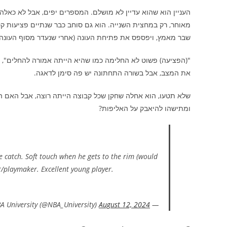
העניין הוא שהוא עדיין לא מושלם. המספרים יפים, אבל לא כאל
מאוחר, רק במחצית השנייה. הוא גם סוחב כבר שנתיים פציעות קט
שבר מאמץ, ויפספס את פתיחת העונה (אחרי שנעדר מסוף העונה
"(הפציעה) פשוט לא החלימה כמו שהיא הייתה אמורה להחלים", 
את המצב, אבל בשורה התחתונה יש פה סימן לדאגה.
שלא תטעו, הוא אחלה שחקן שכל קבוצה הייתה רוצה, אבל האם הוא
ומתישהו להיאבק על האליפות?
e catch. Soft touch when he gets to the rim (would
r/playmaker. Excellent young player.
August 12, 2024
— NBA University (@NBA_University)