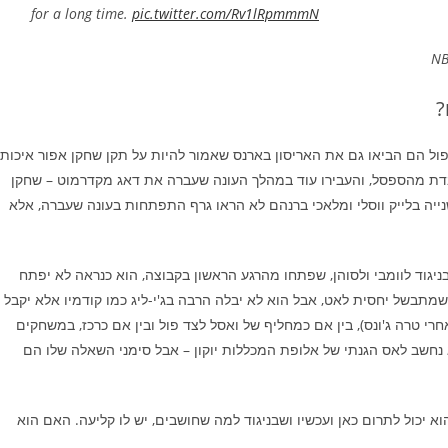
for a long time.
pic.twitter.com/Rv1lRpmmmN
?
ול הם הביאו גם את האריסון בארנס שאמור להיות על תקן שחקן אפור איכותי
כובדת מהספסל, והעבירו עוד במהלך העונה שעברה את דאג מקדרמוט – שחקן
נייה בלייק ווסלי ומלאכי ברנהם לא הראו גרף התפתחות בעונה שעברה, אלא
ניגוד לוומבי ולסוהן, שפתחו מהרגע הראשון בקבוצה, הוא כנראה לא יפתח
 שמתבשל יחסית לאט, אבל הוא לא יבלה הרבה בג'י-ליג כמו קודמיו אלא יקבל
י טרה ג'ונס), בין אם כמחליף של ואסל לצד פול ובין אם כרכז, במשחקים
 נחשב לאס הגנתי של אלופת המכללות יוקון – אבל סימני השאלה שלו הם
א יכול לתרום כאן ועכשיו ושבניגוד למה שחושבים, יש לו קליעה. האם הוא