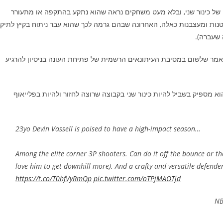
ה של כינור שני, ובלא מעט משחקים נראה שהוא נתקע בהתקפה או מתעורר
נות ומעצבנות כאלה, האחרונה שבהם גרמה לכך שהוא עבר ניתוח בקיץ לתיקו
 שעברה).
אמר שלשום במסיבת העיתונאים הרשמית של פתיחת העונה בניסיון להרגיע
 מספיק בשביל להיות כינור שני בקבוצה שרוצה לחזור ולהיות בפלייאוף
23yo Devin Vassell is poised to have a high-impact season…
Among the elite corner 3P shooters. Can do it off the bounce or th
love him to get downhill more). And a crafty and versatile defende
https://t.co/T0hfVyRmQp
pic.twitter.com/oTPjMAOTjd