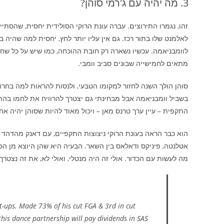
מה יהיה עם ג'רמי סוהן?
זהו, נגמרו התירוצים. עברה עונת הרוקי הסולידית יחסית, שהסתיי
לאלמנט שלו בתור רכז. גם אין עליו יותר לחץ, יחסית למה שהיה
לוומבניאמה. עכשיו נשארה רק חובת ההוכחה, כמו שיש על כל שחק
מתאים לחמישייה שבונים סביב וומבי.
בשביל וומבניאמה אבל מבחינתי גם יצטרך להרוויח את לחמו בה
התקפית – עיין ערך טרנס מאן – ויכול מאוד להיות שסוהן יהיה א
הוא כבר הראה בעונת הרוקי ניצוצות התקפיים, עם דאנק מהדהד
אטלנטה, פיניקס ודאלאס בין השאר. הבעיה היא שהן היוצא מן הכ
מה לעשות עם הכדור. אולי זה היה מנטלי, ואולי לא, את זה נצטר
st-ups. Made 73% of his cut FGA & 3rd in cut
his dance partnership will pay dividends in SAS