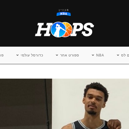
 לס
NBA
ספורט אחר
כדורסל עולמי
פו