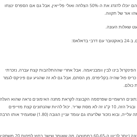
והתחזיות הכלליות, הסברתי אפילו איך בתסריט האופטימי ביותר הם יוכלו לדגדג את ה-50% הצלחה ואולי פלייאין, אבל גם אם הספרס ינצחו
עט שאלות העונה.
הפינקרול בינו לבין וומבניאמה. אבל אחרי שההתלהבות קצת עברה, נזכרתי
 כריס פול שהיה בקליפרס, מן הסתם, אבל גם לא זה שהגיע עם פיניקס לגמר
 הנתונים הרשמיים שפרסמה הקבוצה לקראת מחנה האימונים נראה שהוא העלה
10 ק"ג מהמדידות הרשמיות שלו בעונה שעברה (מ-75 ל-85 ק"ג). ובגיל הזה, 10 ק"ג זה לא מסת שריר. יכול להיות שהנתונים קצת מזייפים
(כלומר, שהמדידות שנה שעברה זייפו) אבל אני עדיין מאמין שהייתה עלייה, ובוא נזכור שלרעתו גם עומד עניין הגובה (1.80) שמעמיד אותו הרב
הוא גם כמעט עשור כבר לא מצליח לשחק יותר מ-70 משחקים בעונה (יותר לכיוון ה-60-65 בממוצע), מה שאומר שישב בחוץ לפ