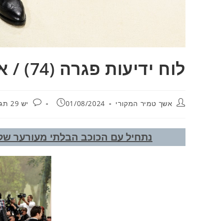
לוח ידיעות פגרה (74) / אשך טמיר המקורי
מחבר:
פורסם:
תגובות:
אשך טמיר המקורי
01/08/2024
יש 29 תגובות
נתחיל עם הכוכב הבלתי מעורער של ה