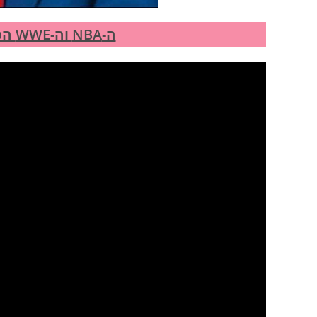
ה-NBA וה-WWE הכריזו רשמית על איחוד ליגות