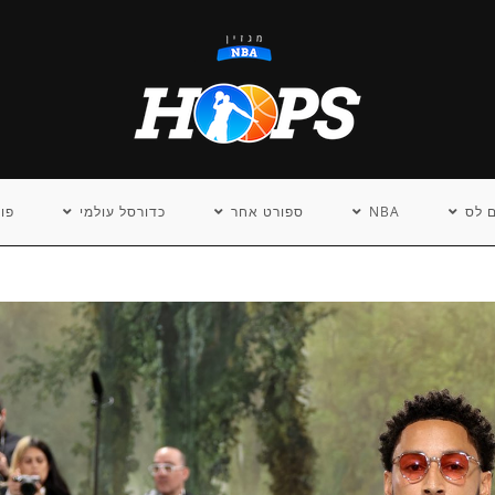
 לס
NBA
ספורט אחר
כדורסל עולמי
פו