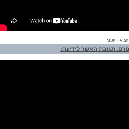
הביא – MBK
רס. תגובת האשך לידיעה: