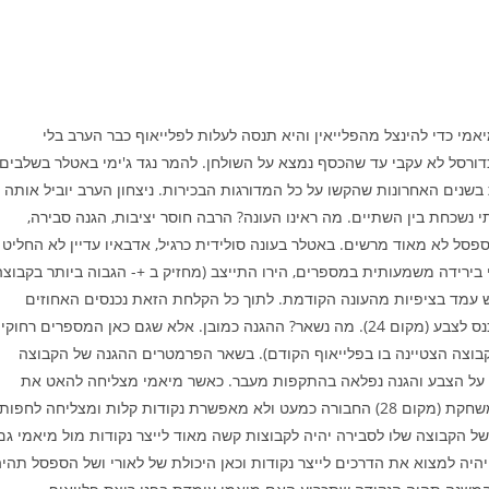
י כדי להינצל מהפלייאין והיא תנסה לעלות לפלייאוף כבר הערב בלי
ורסל לא עקבי עד שהכסף נמצא על השולחן. להמר נגד ג'ימי באטלר בשלבים
שנים האחרונות שהקשו על כל המדורגות הבכירות. ניצחון הערב יוביל אותה
י נשכחת בין השתיים. מה ראינו העונה? הרבה חוסר יציבות, הגנה סבירה,
ל לא מאוד מרשים. באטלר בעונה סולידית כרגיל, אדבאיו עדיין לא החליט
 בירידה משמעותית במספרים, הירו התייצב (מחזיק ב +- הגבוה ביותר בקבוצה
בכלל) וסטרוס לא ממש עמד בציפיות מהעונה הקודמת. לתוך כל הקלחת הזאת נכנסים האחוזים
הנוראיים לשלוש של הקבוצה (מקום 27 בליגה) וקושי מתמיד להיכנס לצבע (מקום 24). מה נשאר? ההגנה כמובן. אלא שגם כאן המספרים רחו
צה הצטיינה בו בפלייאוף הקודם). בשאר הפרמטרים ההגנה של הקבוצה
רת על הצבע והגנה נפלאה בהתקפות מעבר. כאשר מיאמי מצליחה להאט את
היריבות שלה ולהכריח אותם לקצב המשחק האיטי למות בו היא משחקת (מקום 28) החבורה כמעט ולא מאפשרת נקודות קלות ומצליחה לחפות
ל הקבוצה שלו לסבירה יהיה לקבוצות קשה מאוד לייצר נקודות מול מיאמי גם
ה למצוא את הדרכים לייצר נקודות וכאן היכולת של לאורי ושל הספסל תהי