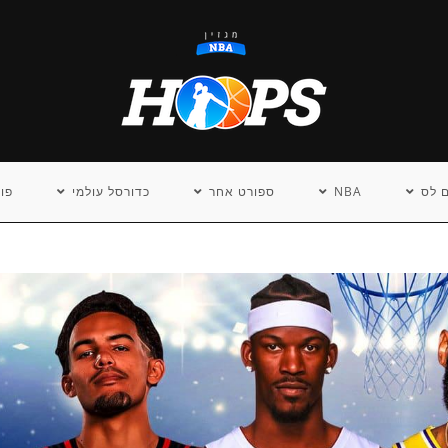
 לס
NBA
ספורט אחר
כדורסל עולמי
פו