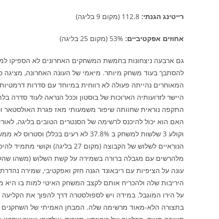
רייטינג הגנתי:
112.8 (מקום 9 בליגה)
אחוזים אפקטיביים:
53% (מקום 25 בליגה)
גם ארבעה ניצחונות בחמשת המשחקים האחרונים לא הספיקו למיאמ
להסתבך בעוד משחק מיותר. מיאמי של העונה האחרונה, מציגה כד
המאוחרים נהייתה פעולה לא רווחית במיוחד עם סדרות דרמטיות ב
היישר לזרועותיה הארוכות של בוסטון וככל הנראה לעוד סדרה בלת
התקפה נוראית שחוותה שיפור משמעותי מאז פגרת האולסטאר וספס
האם הוא יכול להיכנס לרשימה של הסנטרים הטובים בליגה, לאורי
וקולע 3 שלשות למשחק ב 37.8% לא רעים 
מלהרשים עם מגבלה ברורה בשמירה על קשת השלוש (משהו שהקבו
עונה על הציפיות עם ריבאונד הגנה חזק ואפקטיבי, שמירה נהד
על הירו המוגבל. במידה ויש לספולסטרה דרך להפוך את הקליעה ש
בתצורה הלא-מאוד מרשימה שלה. המבחן האמיתי של השחקנים יהי