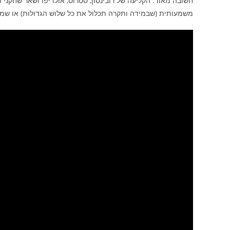
חשובה מאוד. הקליעה של רובינסון, סטרוס, אולדיפו ושאר שחקנ
משמעותית (שבמידה ותקרה תכלול את כל שלוש הגדולות) או שמא