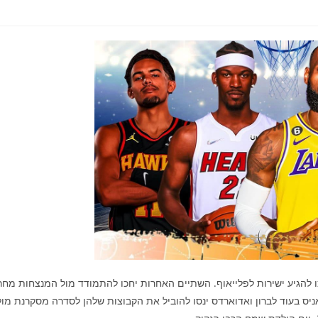
ו להגיע ישירות לפלייאוף. השתיים האחרות יחכו להתמודד מול המנצחות מחר
ו לחזור לנסוע ל TD גארדן ולהימנע מיאניס בעוד לברון ואדוארדס ינסו להוביל את הקבוצות שלהן לסדרה מסקרנת מו