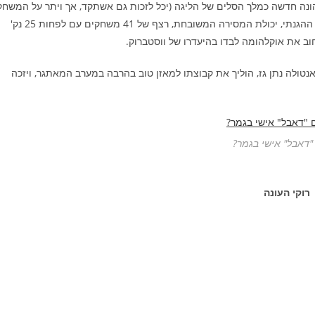
נה חדשה כמלך הסלים של הליגה (יכל לזכות גם אשתקד, אך ויתר על המשחק
האחרון כדי לנוח לקראת הפלייאוף), מגמת השיפור הנמשכת בצד ההגנתי, יכולת המסירה המשובחת, רצף של 41 משחקים עם לפחות 25 נק'
סחוב את אוקלהומה לבדו בהיעדרו של ווסטברוק.
טולה נתן גז, הוליך את קבוצתו למאזן טוב בהרבה במערב המאתגר, ויזכה
"דאבל" אישי בגמר?
רוקי העונה