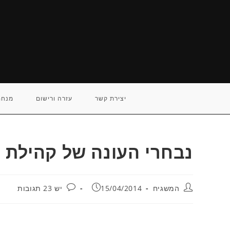
Ski
t
conten
יצירת קשר
עזרה ורישום
מנחם
נבחרי העונה של קהילת "Hoops
מחבר:
פורסם:
תגובות:
המשגיח
15/04/2014
יש 23 תגובות