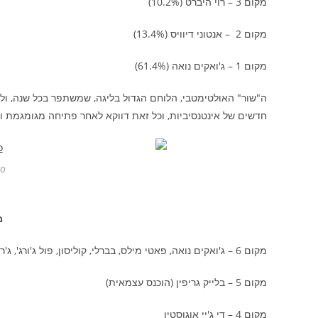
מקום 3 – רוי היברט (10.2%)
מקום 2 – אנטוני דיוויס (13.4%)
מקום 1 – ג'ואקים נואה (61.4%)
ה"שור" האולטימטבי, הלוחם הגדול בליגה, שמשתפר בכל שנה, ול
חדשים של אינטנסיביות, וכל זאת דווקא לאחר פתיחה מגומגמת ופ
o!
מ
מקום 6 – ג'ואקים נואה, פאטי מילס, בברלי, קוליסון, פול ג'ורג', ג'ראלד גרין, בלדסו, טרנס ג'ונס (הוכנסו עצמאית)
מקום 5 – בלייק גריפין (הוכנס עצמאית)
מקום 4 – די ג'יי אוגוסטין