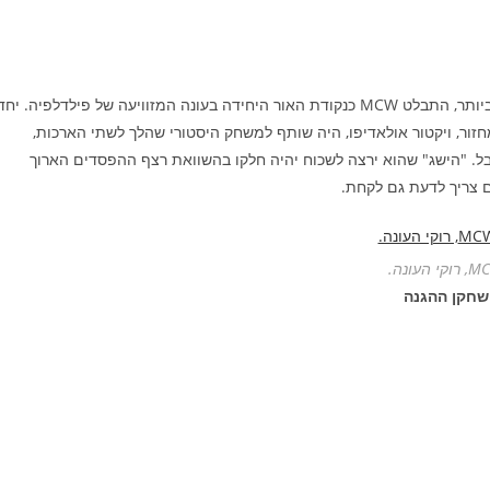
מתוך אחד ממחזורי הדראפט הגרועים בהיסטוריה אם לא הגרוע ביותר, התבלט MCW כנקודת האור היחידה בעונה המזוויעה של פילדלפיה. יח
חזור, ויקטור אולאדיפו, היה שותף למשחק היסטורי שהלך לשתי הארכות,
בל. "הישג" שהוא ירצה לשכוח יהיה חלקו בהשוואת רצף ההפסדים הארוך
וקי העונה.
שחקן ההגנה