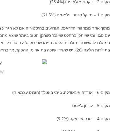
מקום 2 – ויקטור אולאדיפו (28.4%)
מקום 1 – מייקל קרטר וויליאמס (61.5%)
עם סגנו ומי שייתכן בהחלט שייזכר כשחקן הטוב ביותר שיצא מהמ
במהלכו לראשונה בתולדות הליגה סיימו שני רוקיס' עם טריפל דא
בתולדות הליגה (26). יש שיגידו שזכה בתואר מן ההפקר, אך בחיים צריך לדעת גם לקחת.
MCW, ר
מקום 6 – אנדרה איגאודלה, ג'ימי באטלר (הוכנס עצמאית)
מקום 5 – לברון ג'יימס
מקום 4 – סרג' איבאקה (9.2%)