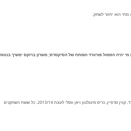
 מתי הוא יחזור לשחק.
 מי יהיה הסמול פורוורד הפותח של הסיקסרס; משרון ברוקס ימשיך בנטס
הקבוצה מימשה אופציות חוזה לג'ון וול, טרבור בוקר, ג'ורדן קרופורד, קווין סרפיין, כריס סינגלטון ויאן ווסלי לעונת 2013/14. כל ששת השחקנים