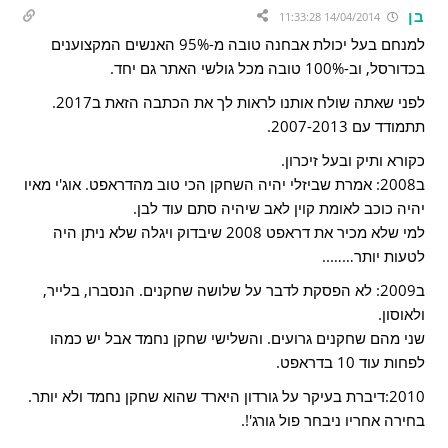
בן
14/04/2014 11:33:28
למנחם בעל יכולת אבחנה טובה מ-95% האנשים המקצוענים
בכדורסל, וב-100% טובה מכל גולשי האתר גם יחד.
לפני שאתה שולח אותנו לראות לך את הכתבה הזאת ב2017.
תתמודד עם 2007-2013.
כקורא ותיק ובעל זיכרון.
ב2008: אמרת שביזלי יהיה השחקן הכי טוב מהדראפט. אוג'י מאיו
יהיה כוכב לאומת קוין לאב שיהיה סתם עוד לבן.
למי שלא מכיר את דראפט 2008 שיבדוק ויגלה שלא ניתן היה
לטעות יותר……..
ב2009: לא הפסקת לדבר על שלושה שחקנים. הנסברו, בלייר,
ולאוסון.
שני מהם שחקנים גרועים. והשלישי שחקן נחמד אבל יש כמהו
לפחות עוד 10 בדראפט.
2010:דיברת בעיקר על גורדון היארד שהוא שחקן נחמד ולא יותר.
בחירה אחריו ניבחר פול גורג'!.