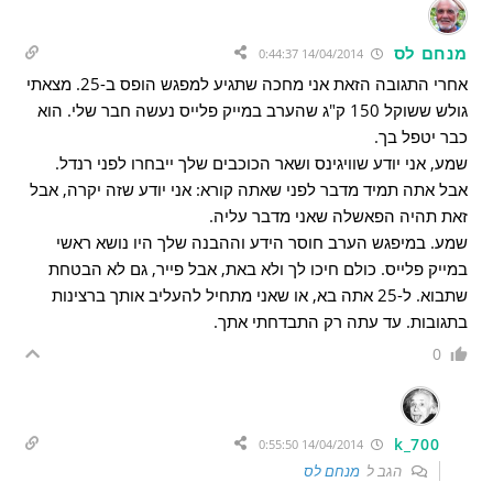
מנחם לס
14/04/2014 0:44:37
אחרי התגובה הזאת אני מחכה שתגיע למפגש הופס ב-25. מצאתי
גולש ששוקל 150 ק"ג שהערב במייק פלייס נעשה חבר שלי. הוא
כבר יטפל בך.
שמע, אני יודע שוויגינס ושאר הכוכבים שלך ייבחרו לפני רנדל.
אבל אתה תמיד מדבר לפני שאתה קורא: אני יודע שזה יקרה, אבל
זאת תהיה הפאשלה שאני מדבר עליה.
שמע. במיפגש הערב חוסר הידע וההבנה שלך היו נושא ראשי
במייק פלייס. כולם חיכו לך ולא באת, אבל פייר, גם לא הבטחת
שתבוא. ל-25 אתה בא, או שאני מתחיל להעליב אותך ברצינות
בתגובות. עד עתה רק התבדחתי אתך.
0
k_700
14/04/2014 0:55:50
הגב ל
מנחם לס