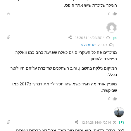
העיקר שנזכרת שיש אתר הופס.
0
בן
14/04/2014 13:26:51
הגב ל
מנחם לס
מוזכרים פה כל העיקריים גם כאלה שפגעת בהם כמו וואלקר,
הייוארד ולאוסון.
המיקום נילקח בחשבון. ורוב השחקנים שדיברת עליהם היו לוטרי
בכלל.
מעניין אותי מה תגיד כשמישהו יזכיר לך את דבריך ב2017 כמו
שביקשת.
0
זיו
14/04/2014 12:54:28
לגבי רנדל- לדעתי הוא יהיה טוב מאד, אבל לא ברמות שאתה