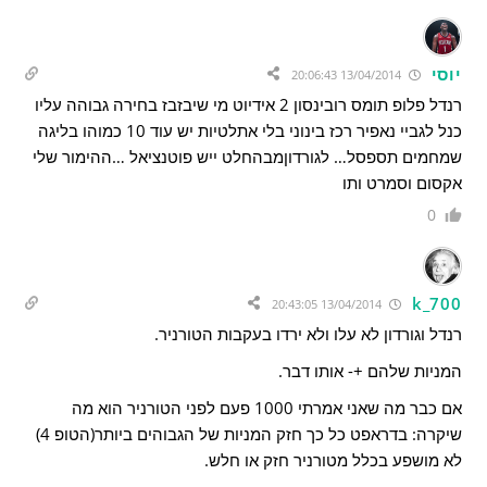
יוסי
13/04/2014 20:06:43
רנדל פלופ תומס רובינסון 2 אידיוט מי שיבזבז בחירה גבוהה עליו
כנל לגביי נאפיר רכז בינוני בלי אתלטיות יש עוד 10 כמוהו בליגה
שמחמים תספסל… לגורדוןמבהחלט ייש פוטנציאל …ההימור שלי
אקסום וסמרט ותו
0
k_700
13/04/2014 20:43:05
רנדל וגורדון לא עלו ולא ירדו בעקבות הטורניר.
המניות שלהם +- אותו דבר.
אם כבר מה שאני אמרתי 1000 פעם לפני הטורניר הוא מה
שיקרה: בדראפט כל כך חזק המניות של הגבוהים ביותר(הטופ 4)
לא מושפע בכלל מטורניר חזק או חלש.