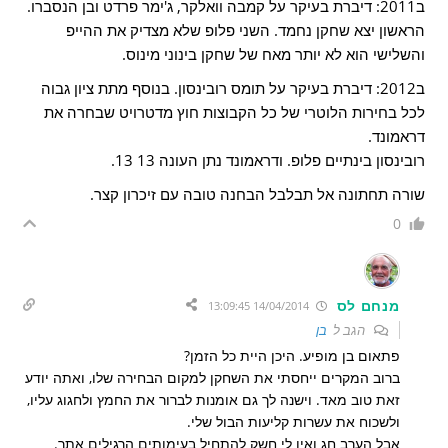
ב2011: דיברת בעיקר על קמבה וואלקר, ג'ימר פרדט ובן הנסברו.
הראשון יצא שחקן נחמד. השני פלופ שלא מצדיק את ההייפ
והשלישי הוא לא יותר מאח של שחקן בינוני מינוס.
ב2012: דיברת בעיקר על תומס רובינסון. בנוסף מתת ציון גבוה
לכל בחירות הלוטרי של כל הקבוצות חוץ מדטרויט שבחרה את
דראמונד.
רובינסון בינתיים פלופ. ודראמונד נתן העונה 13 13.
שורה תחתונה אל תבלבל הבחנה טובה עם זיכרון קצר.
0
מנחם לס
14/04/2014 13:09:45
הגב ל
בן
פתאום בן מופיע. היכן היית כל הזמן?
ברוב המקרים ייחסתי את השחקן למקום הבחירה שלו, ואתה יודע
זאת טוב מאד. וישנה לך גם אומנות לברור את החמץ ולחגוג עליו,
ולשכוח את עשרות קליעות הבול שלי.
אבל הערב חג ואין לי חשק להתחיל בעימותים הרגילים אתך.