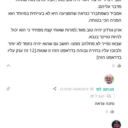
מדבר עליהם.
אמביד כשמתברר כנראה שהפציעה היא לא בעייתית במיוחד הוא
המניה הכי בטוחה.
ארון גורדון יהיה טוב מאד,למרות שאותי קצת מפחיד כי הוא יכול
להיות טויינר בנבא.
שבאז נפייר לא מתלהב ממנו- חושב גם שהוא יהיה נחמד לא יותר
ולבזבז עליו בחירה גבוהה בדראפט הזה זו שטות.[12 זה ענק עליו
בדראפט הזה]
0
מנחם לס
14/04/2014 13:10:00
הגב ל
זיו
נחכה ונראה
0