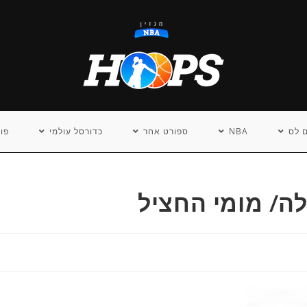
 לס
NBA
ספורט אחר
כדורסל עולמי
פו
ילה/ מומי החציל