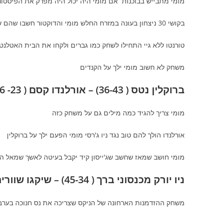
מומי מתבייש בבוכנות אם מומי היה יכול היה מפרק את הפיסטו
בקושי 30 ניצחון בעונה במזרח החלש מומי והדוקטור חשבו שהם שווים לפחות מקום 3 במזרח אם לא בליגה
טורנטו ללא גיי התחילו לשחק כמו גברים ולקחו את הבית האטלנט
משחק לא חשוב מומי ילך על הקנדים
ברוקלין נטס ( 36-43) – אורלנדו קסם ( 23- 56 ) 1:00 שעון צומת רעננה
מומי צריך להגיד כמה מילים גם על משחק כזה
אורלנדו הולך להם טוב נגד ניו ג'רסי מומי הפעם ילך על ברוקלין
מומי חושב שמאז שחשב שג'ייסון קיד יקבל בעיטה לאשך שמאל ה
ניו יורק מכנסוני ברך ( 45-34) – שיקגו שוורים ( 32-47) 2:30 שעון כפרסבא
משחק ההזדמנות הארחונה של הניקס שצריכה את נס חנוכה בערב 