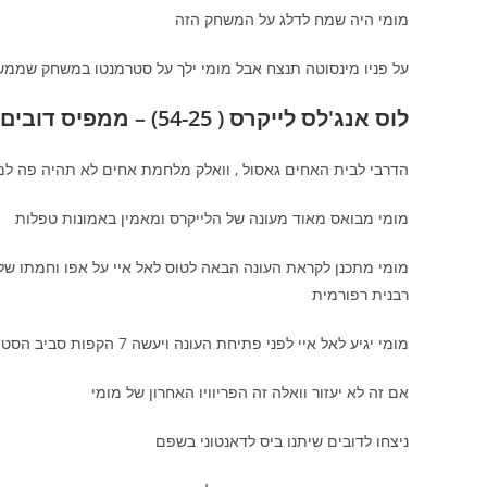
מומי היה שמח לדלג על המשחק הזה
על פניו מינסוטה תנצח אבל מומי ילך על סטרמנטו במשחק שממש
לוס אנג'לס לייקרס ( 54-25) – ממפיס דובים( 32-47 ) 4:30 שעון רמת השרון
הדרבי לבית האחים גאסול , וואלק מלחמת אחים לא תהיה פה למה
מומי מבואס מאוד מעונה של הלייקרס ומאמין באמונות טפלות
מומי מתכנן לקראת העונה הבאה לטוס לאל איי על אפו וחמתו של
רבנית רפורמית
מומי יגיע לאל איי לפני פתיחת העונה ויעשה 7 הקפות סביב הסטיפלסנטר וידחוף 7 שינים של שום בתוך הנעל של קובי נגד עין הרע
אם זה לא יעזור וואלה זה הפריוויו האחרון של מומי
ניצחו לדובים שיתנו ביס לדאנטוני בשפם