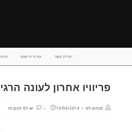
Ski
t
conten
יצירת קשר
עזרה ורישום
מנחם
פריוויו אחרון לעונה הרג
מחבר:
פורסם:
תגובות:
מנחם לס
13/04/2014
יש 83 תגובות