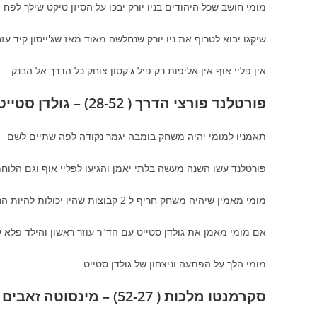
מומי חושב שכל היהודים בניו יורק יבכו על הסיזן טיקט שילך לפח
שיקגו יבוא לטרוף את ניו יורק שנחלשה מאוד מאז שג'ייסון קיד עז
אין פליי אוף אין אליפות רק פיל ג'קסון צוחק כל הדרך אל הבנק
פורטלנד פורצי הדרך ( 28-52) – גולדן סטייט לוחמים ( 30-49) 4:00 הרצליה פיתוח
תאמניו למומי יהיה משחק בומבה יגמר נקודה לפה שתיים לשם
פורטלנד עשו השנה מעשה בלתי יאמן והגיעו לפליי אוף וגם הלוח
מומי מאמין שיהיה משחק חריף ל 2 קבוצות שהיו יכולות להיות הרבה יותר חזקות
אם מומי מאמן את גולדן סטייט עם הד"ר עוזר ראשון והילד פלא עוזר שני + K700 ואשך טמיר שיאמנו את המעודדות
מומי הלך על הפתעה וניצחון של גולדן סטייט
סקרמנטו מלכות ( 52-27) – מינסוטה זאבים ( 39-40) 4:00 הרצליה קיפוח