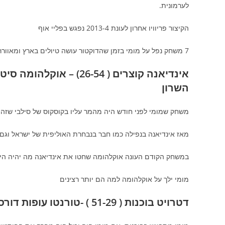
לערמונית.
הקיצור פריוויו אחרון לעונת 2013-4 נפגש בפליי אוף
7 משחק נפל על מומי בזמן שהדוקטור עושה טיולים בארץ ומאוורר ת'עכוז שיהיה לבריאות מכל הלב
השרון
משחק שמומי לפני חודש היה מהמר עליו בקוסקוס של סילבי שזה יהי
מאז אינדיאנה בנפילה כמו חבר בנבחרת האוליפית של ישראל וגם ס
במשחק הקודם העונה אוקלהומה שחטו את אינדיאנה מה יהיה היו
מומי ילך על אוקלהומה למה הם יותר רצינים
דטרויט בוכנות ( 51-29 ) -טורנטו עופות דורסים ( 33-46) 22:30 רעננה