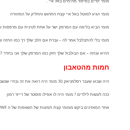
מומי יסיים בסיפור מהימים באל איי .
מומי הגיע למוטל באל איי קצת התרגש והחליק על המזוודה
מומי הביא בלימה עם המרפק ישר על אחת לטינית עם מרפסות שמש עם
מומי בלי להתבלבל אמר לה – גברת אם הלב שלך רך כמו החזה של
ההיא ענתה – אם הבולבול שלך חזק כמו המרפק שלך אני בחדר 207
חמות מהטאבון
היה שבוע שעבר רסלמניאק 30 מומי היה רואה את זה ובחיי שנשבר לו הלב שהבין שהכל מכור וזה לא אמת ממש מעשה רמייה
ככה לעשות לילדים ? מומי היה לו אפילו פוסטר של רייזר רמון
אחד המאזינים ביקש ממומי קצת תמונות של השאפות של ה WWF מומי אומר אבוס עיינק תפאדלו