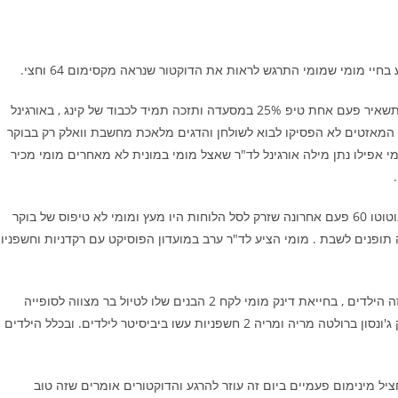
בחיי מומי שמומי התרגש לראות את הדוקטור שנראה מקסימום 64 וחצי.
וואלה הדוקטור נטרף ממומי והיחס שקיבל . עצה של מומי לחיים תשאיר פעם אחת טיפ 25% במסעדה ותזכה תמיד לכבוד של קינג , באורגינל
 המאזטים לא הפסיקו לבוא לשולחן והדגים מלאכת מחשבת וואלק רק בבוקר
י אפילו נתן מילה אורגינל לד"ר שאצל מומי במונית לא מאחרים מומי מכיר
הדוקטור בא בטענות למומי שלא בא למפגש הופס , וואלק מומי אוטוטו 60 פעם אחרונה שזרק לסל הלוחות היו מעץ ומומי לא טיפוס של בוקר
ה תופנים לשבת . מומי הציע לד"ר ערב במועדון הפוסיקט עם רקדניות וחשפניו
מומי לא הבין מה הבעייה ? אין דתיים בפוסיקט ? זה לא הדתיים זה הילדים , בחייאת דינק מומי לקח 2 הבנים שלו לטיול בר מצווה לסופייה
בבולגריה לערבי קזינוס וסטריפ. בזמן שמומי שם ז'יטונים על מג'יק ג'ונסון ברולטה מריה ומריה 2 חשפניות עשו ביביסיטר לילדים. ובכלל הילדים
חציל מינימום פעמיים ביום זה עוזר להרגע והדוקטורים אומרים שזה טוב