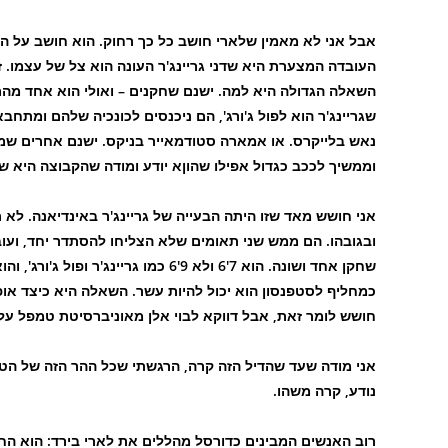
אבל אני לא מאמין שלארי חושב כל כך רחוק. הוא חושב על הע
העובדה המצערת היא שדני גריינג'ר העונה הוא צל של עצמו. זה
שגריינג'ר הוא לפול ג'ורג', הם ניכנסים לכונכיה שלהם ומתחב
נאש בלייקרס. או אמארה סטודמאייר בניקס. ישנם אחרים שממש
וממשיך לככב כגדול אפילו שהוןא יודע ומודה שהקבוצה היא של
אני חושש מאד שזו היתה הבעייה של גריינג'ר באינדיאנה. לא 
ובגובהו. הם ממש שני תאומים שלא הצליחו להסתדר יחד, ועוב
שחקן אחד ושונה. הוא 7'6 ולא 9'6 כמו
חושש לומר זאת, אבל דווקא לבוי אלן מאוניברסיטת טמפל עלו
אני מודה שעד שהדיל הזה קרה, הרגשתי שכל ההר הזה של הטר
נודע, קרה משהו.
רוב האנשים המבינים כדורסל מהללים את לארי בירד: הוא החל