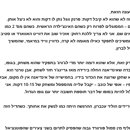
ונה הזאת.
 לא שהוא לא קיבל דקות: פרנק ווגל נתן לו דקות והוא לא ניצל אותן.
השאלה הגדולה היא למה. ישנם שחקנים – ואולי הוא אחד מהם – המסוגלים לפרוח רק כשהם האינצ'ילדה הראשית. כשהם מס' 2 כמו
אים שם. אני לא צריך ללכת רחוק: אזכיר שוב את דווייט האווארד או סטיב
יכים לתפקד כאילו מאומה לא קרה, כדוויין ווייד במיאמי, שהמשיך
 לברון.
רק זאת, אלא שהוא דומה יותר מדי לג'ורג' בתפקיד שהוא משחק, בגופו,
דה שאינדיאנה החלה בירידה מאז גריינג'ר חזר לשחק. אבן טרנר הוא
 גריינג'ר ופול ג'ורג', והוא שחקן שרוצה את הכדור בידיו. בחמישייה של אינדיאנה אין לו מקום, אבל
כמחליף לסטפנסון הוא יכול להיות עשר. השאלה היא כיצד אופיו – אופי של כוכב – יקבל עלייה מהספסל ומשחק של 10-15 דקות. אני
ל להיות בסופו של דבר תוספת חשובה יותר עם גופו הגדול.
יידים הוליד עכברון. ההרגשה היתה כמו לנשק את אחותך. כשהדיל הזה
יף מין סמול פורוורד גבוה שהפסיק לתרום בשני צעירים שהפוטנציאל