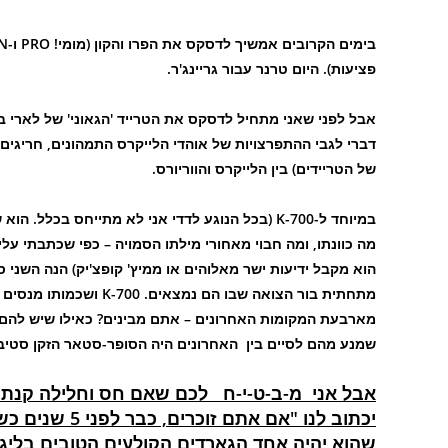
פציעות). היום טרנר עבור גריינג'ר.
אבל לפני שאני מתחיל לדסקס את הטרייד 'הגאוני' של לארי בי
דברי לגבי ההתפרצויות של אוהדי הלייקרס התמהונים, חריגים
של הטריידים) בין הלייקרס והווריורס.
במיוחד ל-K-700 (בכל הנוגע לדדי אני לא מתייחס 
מה כוונתו, ומה חבוי מאחורי מילתו הסמויה – כפי שכתבתי עלי
הוא מקבל ידיעות ישר מאלוהים או ממיץ' קופצ'יק) הנה השני 
מתחתית בור הצואה שבו הם
שמנע מהם לסיים בין האחרונים היה הסופר-סטאר הזקן סטיב בל
יכתוב לנו "אם
שהוא יהיה אחד הגארדים הקולעים הטובים בליגה",