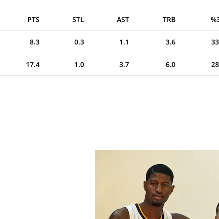
PTS
STL
AST
TRB
8.3
0.3
1.1
3.6
17.4
1.0
3.7
6.0