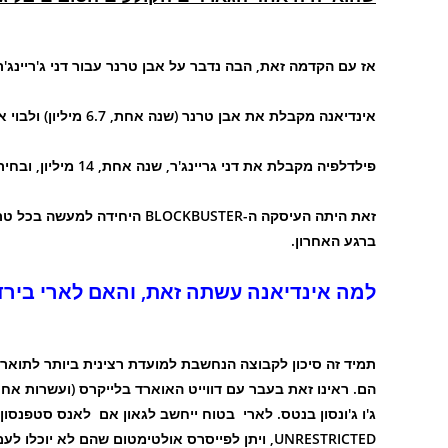
אז עם הקדמה זאת, הבה נדבר על אבן טרנר עבור דני ג'ריינג'ר
אינדיאנה מקבלת את אבן טרנר (שנה אחת, 6.7 מיליון) ולבוי אלן (שנה אחת, 3 מיליון).
פילדלפיה מקבלת את דני גריינג'ר, שנה אחת, 14 מיליון, ובחירת דראפט סיבוב שני.
זאת היתה העיסקה ה-OCKBUSTER
ברגע האחרון.
למה אינדיאנה עשתה זאת, והאם לארי בירד 
תמיד זה סיכון לקבוצה הנחשבת למועדת רצינית ביותר לתוא
הם. ראינו זאת בעבר עם דווייט האוארד בלייקרס (ועשרות אחר
ג'ו ג'ונסון בנטס. לארי בטוח ייחשב לגאון אם לאנס סטפנסו
UNRESTRICTED, ויתן לפייסרס אולטימטום שהם לא יוכלו לעמוד בו. אז הטרייד על טרנר הוא בול בין שתי העיניים.