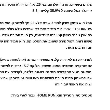
גריינג'ר נפל העונה ל-35.9% קליעה, 8.3.
SWEET SORROW". אני מזכיר זאת כדי שתדעו שלא 
משהו דומה לפול פירס שעוזב את הסלטיקס. הוא תמיד היה שח
הם חשובים מאד.
לטרנר זה גם לא יהיה קל. מאופציה ראשונה (או לפחות שנייה) הו
הם שחקנים חשובים ממנו. משחקן הלוקח 15.7 זריקות למשחק, הוא ייקח – במקרה הטוב – 6-7 זריקות.
הוא גם מגיע מהקבוצה מס' 28 בהגנה בל
שלו למשחק תהיה חיי
יש לו את האופי עבור זה?
סטטיסיטת, הטרייד הוא HOME RUN עבור לארי בירד: