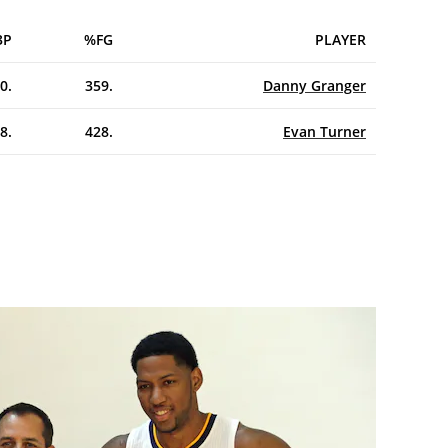
3P%
FG%
PLAYER
.330
.359
Danny Granger
.288
.428
Evan Turner