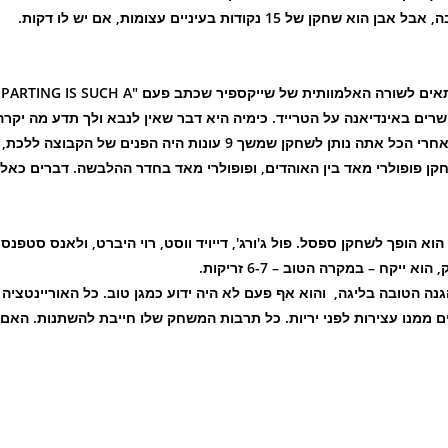
שלהם בשמיים. טרנר ואלן הם בני 25. אלן עדיין לא הוכיח הרבה, אבל אבן הוא שחקן של 15 נקודות בעיניים עצומות, אם יש לו דקות.
אבל הוא שחקן שרק לפני 3 שנים קלע 25 נק' למשחק. הוא מתאים לשורה האלמוותית של שייקספיר שכתב פעם "PARTING IS SUCH A
כולם מאושרים באינדיאנה על הטרייד. כימיה היא דבר שאין לנבא ולך תדע מה יקרה
עם אבן טרנר בשוק קטן כמו אינדיאנה, בין חוות התירס שלה. אחרי הכל אתה נותן לשחקן שמשך 9 עונות היה הפנים של הקבוצה ללכת,
קן פופולרי מאד בין האוהדים, ופופולרי מאד בחדר ההלבשה. דברים כאל
א הופך לשחקן ספסל. פול ג'ורג', דייויד ווסט, רוי היברט, ולאנס סטפנסו
יגה, לקבוצה עם ההגנה הטובה בליגה, והוא אף פעם לא היה ידוע כמגן טוב. כל האוריינטציה
בת להשתנות מ-GUNNER לשחקן שרוצים ממנו עצירות לפני יריות. כל תרבות המשחק שלו חייבת להשתנות. האם