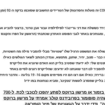
בימים הקרובים אמשיך לדסקס את הפרו והקון (מומי! PRO ו-CON זה מעלות וחסרונות) של הטריידים החשובים שסוכמו בדקה ה-92 (זמן
רד כששלח את דני גריינג'ר לפילדלפיה עבור אבן טרנר, ברצוני להביע א
, ומגוחכים באתר לגבי הפוסט האחרון שכתבתי (הראשון על הפרו והקונס
בכלל. הוא שולח את המשפט הרגיל שלו "שטויות" מבלי להסביר מילה מה השטויות,
ו כבר – סנוב, יהיר, שחצן, מתנשא, וגנדרן הכותב לשאר הגולשים כאילו
סנטים שלי: לא ידעתי שסטיב בלייק הוא האדם שיוציא את הלייקרס
 נמצאים. K-700 ושכמותו מנסים להסביר לנו דבר שאנחנו לא יודעים: שהלייקרס רוצים לסיים באחד
מארבעת המקומות האחרונים – אתם מבינים? כאילו שיש להם ברירה; כאילו אם רצו הם היו מסיימים מקום 16- 19 בליגה – והדבר היחי
ייק שמסרב לעשות 'טנקינג', ומביא נצחונות במו ידיו!
אבל אני מ-ב-ט-י-ח לכם שאם חס וחלילה קנת בזמור או מרשון ברוקס לפתע יהפכו לכוכבי לכת, ל-700
 אתם זוכרים, כבר לפני 5 שנים כשהיה סופומור בפרובידנס קולג' אמרתי על מרשון ברוקס
 ודדי ידבר על הגאוניות של מיץ' קופצ'אק.