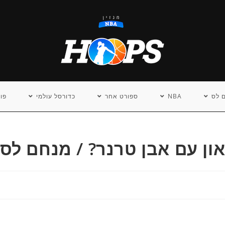
 לס
NBA
ספורט אחר
כדורסל עולמי
פו
און עם אבן טרנר? / מנחם לס