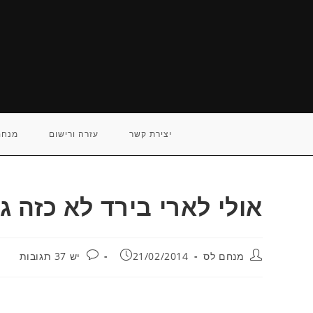
Ski
t
conten
יצירת קשר
עזרה ורישום
מנחם
אולי לארי בירד לא כזה ג
מחבר:
פורסם:
תגובות:
מנחם לס
21/02/2014
יש 37 תגובות