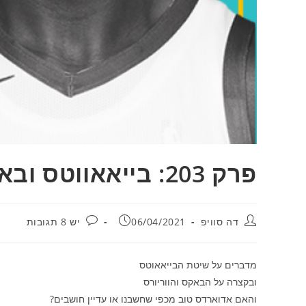
פרק 203: בייאאווטס ובאקס / פודקאסט דה סוויפ
מחבר:
פורסם:
תגובות:
דה סוויפ
06/04/2021
יש 8 תגובות
מדברים על שיטת הבייאאוטס
ובקצרה על הבאקס והווריורס
והאם אדוארדס טוב מכפי שחשבנו או עדיין חושבים?