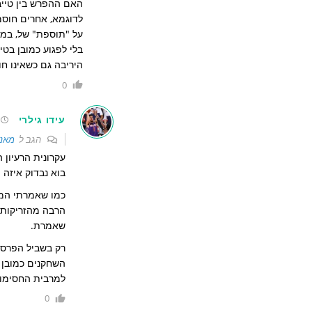
האם ההפרש בין טיי
בלי לפגוע כמובן בטי
היריבה גם כשאינו חו
0
עידו גילרי
הגב ל
מאנו
עקרונית הרעיון
בוא נבדוק איזה 
כמו שאמרתי המס
הרבה מהזריקות 
שאמרת.
השחקנים כמובן 
למרבית החסימו
0