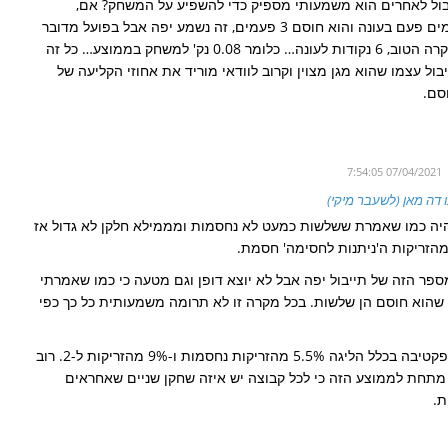
בול לאחרים הוא משמעותי מספיק כדי להשפיע על המשחק? אם,
לדוגמא, אחרים חוסמים פעם בעונה והוא חוסם 3 פעמים, זה נשמע יפה אבל בפועל מדובר
על "תוספת" של, במקרה הטוב, 6 נקודות לעונה… כלומר 0.08 נק' למשחק בממוצע… כל זה
יבול עצמו שהוא מגן מצוין וקרוב לוודאי מוריד את אחוזי הקליעה של
סם.
07/04/2021 7:54:05
 דה מאן (לשעבר מיקי)
 היה כמו שאמרת ששלשות כמעט לא נחסמות ומממילא חלקן לא גדול אז
מהזריקות ה'ניתנות לחסימה' חסמת.
פר הזה של תייבול יפה אבל לא יוצא דופן וגם מטעה כי כמו שאמרתי
שהוא חוסם הן שלשות. בכל מקרה זו לא תרומה משמעותית כל כך כפי
רק בשביל הפרספקטיבה בכלל הליגה 5.5% מהזריקות נחסמות ו-9% מהזריקות ל-2. רוב
מתחת לממוצע הזה כי לכל קבוצה יש איזה שחקן שניים שאחראים
ת.