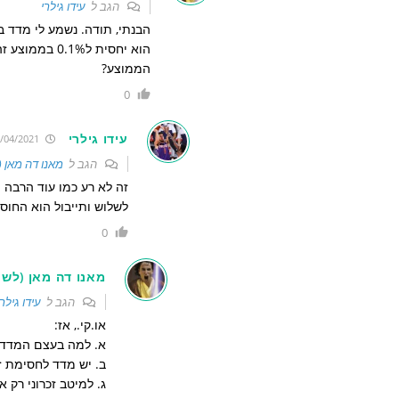
הגב ל
עידו גילרי
הממוצע?
0
עידו גילרי
06/04/2021 20:20:01
הגב ל
מאנו דה מאן 
לשלוש ותייבול הוא החוס
0
מאנו דה מאן (לשע
הגב ל
עידו גילרי
או.קי., אז:
א. למה בעצם המדד מתייח
ב. יש מדד לחסימת זרי