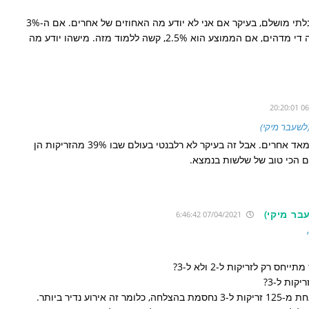
הבנתי, תודה. נשמע לי מדד בלתי מושלם, בעיקר אם אני לא יודע מה האחוזים של אחרים. אם ה-3%
הוא יחסית ל0.1% בממוצע זה די מדהים, אם הממוצע הוא 2.5%, קשה ללמוד מזה. מישהו יודע מה
(לשעבר מיקי)
זה לא רע כמו עוד הרבה מאד אחרים. אבל זה בעיקר לא רלבנטי בעולם שבו 39% מהזריקות הן
ם הכי טוב של שלשות בנמצא.
בר מיקי)
07/04/2021 6:46:42
ס רק לזריקות ל-2 ולא ל-3?
קות ל-3?
ג. למיטב זכרוני רק אחת מ-125 זריקות ל-3 נחסמת בהצלחה, כלומר זה אירוע נדיר ביותר.