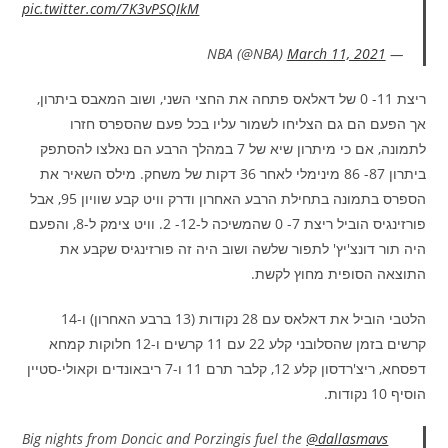
pic.twitter.com/7K3vPSQIkM
March 11, 2021
— NBA (@NBA)
ריצת 11- 0 של דאלאס פתחה את החצי השני, ושוב המאבס ביתרון,
אך הפעם הם גם הצליחו לשמור עליו בכל פעם שהספרס חזרו
לתמונה, אם כי מיתרון שיא של 7 במהלך הרבע הם נאלצו להסתפק
ביתרון 87- 86 מינימלי לאחר 36 דקות של משחק. מילס השאיר את
הספרס בתמונה בתחילת הרבע האחרון ודרק וויט קבע שוויון 95, אבל
פורזינגיס הוביל ריצת 7- 0 שהמשיכה ל-12- 2. וויט צימק ל-8, והפעם
היה תור דונצ'יץ' לתפור שלשה ושוב היה זה פורזינגיס שקבע את
התוצאה הסופית מחוץ לקשת.
הלטבי הוביל את דאלאס עם 28 נקודות (13 ברבע האחרון) ו-14
קרשים בזמן שהסלובני קלע 22 עם 11 קרשים ו-12 חלוקות קמחא
דפסחא, ריצ'רדסון קלע 12, קלבר תרם 11 ו-7 ריבאונדים וקאולי-סטיין
הוסיף 10 נקודות.
Big nights from Doncic and Porzingis fuel the
@dallasmavs