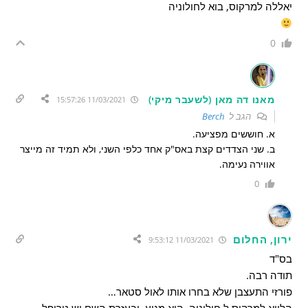
יאללה למרקוס, בוא לחולוניה
0
מאנו דה מאן (לשעבר מיקי)
11/03/2021 15:57:26
הגב ל
Berch
א. חוששים מפציעה.
ב. שני הצדדים קצת באס"ק אחד כלפי השני, ולא תמיד זה מייצר
אווירה נעימה.
0
ירון, החלום
11/03/2021 9:53:12
בס"ד
תודה רבה.
פורזי התעצבן שלא בחרו אותו לאול סטאר…