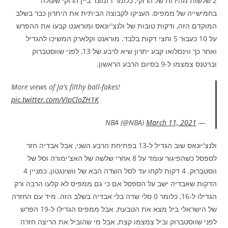
2 שלשות מהירות של הרוקי, כלומר דזמונד ביין הרוקי שעולה
בחמישייה של ממפיס, העניקו לקבוצה הביתית את היתרון כבר בשלב
המוקדם הזה, ודקות טובות של ולנצ'יונאס ומוראנט קבעו את ההפרש
על 10 כעבור 5 וחצי דקות בלבד. מוראנט וקלארק המשיכו להגדיל
ואחר כך ווינסלואו קבע יתרון שיא לרבע של 13, לפני שווסטברוק
וברטנס צמצמו ל-9 בסיום הרבע הראשון.
More views of Ja's filthy ball-fakes!
pic.twitter.com/VIpCloZH1K
March 11, 2021
— NBA (@NBA)
ולנצ'יונאס שוב הגדיל ל-13 בפתיחת הרבע השני, אבל אבדיה חזר
לספסל כשהפיגור עומד על 8 אחרי שלשה של האצ'ימורה וסל של
ווסטברוק. 4 דקות לקחו עד לסל השדה הבא של וושינגטון, כמניין 4
הדקות שאבדיה ישב על הספסל אם כי גם ממפיס לא קלעו הרבה ורק
הגדילו ל-16, כלומר 0 סלי שדה בלי אבדיה בשלב הזה. מיד עם החזרה
של הישראלי ביל מצא את הטבעת, אבל ממפיס הגדילו ל-19 הפרש
לפני שווסטברוק וביל צמצמו קצת, אבל מי שהוביל את הריצה חזרה