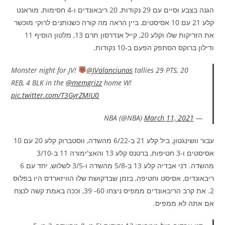
הגנה בצבע וסיים עם 29 נקודות, 20 ריבאונדים ו-4 חסימות, מוראנט
קלע 21 עם 10 אסיסטים, ביין הראה מה קורה כשנותנים לרוקי מוכשר
את הזריקות שלו וקלע 20, קייל אנדרסון תרם 13, מלטון הוסיף 11
ודילון ברוקס הסתפק הפעם ב-10 נקודות.
Monster night for JV!
@JValanciunas
tallies 29 PTS, 20
REB, 4 BLK in the
@memgrizz
home W!
pic.twitter.com/T3GyrZMIU0
March 11, 2021
— NBA (@NBA)
עבור וושינגטון, ביל קלע 21 ב-6/22 מהשדה, ווסטברוק קלע 20 עם 10
אסיסטים ו-3 חטיפות, ברטנס קלע 13 והאצ'ימורה 11 ב-3/10
מהשדה. דני אבדיה קלע 13 ב-5/8 מהשדה ו-3/5 לשלוש, יחד עם 6
ריבאונדים, אסיסט וחטיפה, בזמן שבדקושת שלו הוויזארדס היו בפלוס
2. את קרב הריבאונדים ממפיס ניצחו 60- 39, וככה באמת קשה לנצח
אם אתה לא ממפיס.