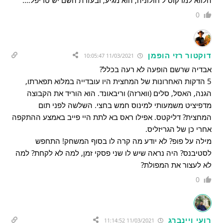
הלווא למרקוס ל חולוניה, הוא מגיע, ובעזרת השם יש טריפל….
0
דוקטור רזי הופמן
11/03/2021 10:05:47
אבדיה שרשם הופעה לא רעה בכלל?
5 הדקות האחרונות של המחצית היו עובדייה במלוא תפארתו,
הגנה, האסל, סלים (ווארזה) וריבאונד. הוא הוריד את הקבוצה
מדפיציט משמעותי למינוס חמש בחצי. השלשה לפני תום
המחצית? דליקטס. אפילו ראס בא לתת היי פייב באמצע ההתקפה
אחרי כן של הגריזליס.
מילה על פופ? לא יודע מה קרה לו בסוף המשחק! התחפש
לסטיבנס? היה נראה שיש לו שני פסקי זמן, למה לא לקחת? למה
לא לעצור את המפולת?
0
רועי ויינברג
11/03/2021 11:14:52