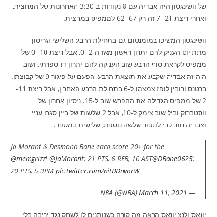
של וושינגטון היה אבדיה עם 8 נקודות ב-3:30 האחרונות של המחצית,
ואחרי ריצת 21- 7 זה רק 67- 62 לממפיס במחצית.
וושינגטון המשיכו במומנטום גם בתחילת הרבע השלישי וגריסון
מתת'יוס העניק להם יתרון ראשון מאז ה-2- 0, אבל ריצת 10- 0 של
ממפיס לקראת סוף הרבע שוב העניקה להם יתרון דו-ספרתי, ושוב
היה זה אבדיה שקבע את תוצאת הרבע, הפעם על פיגור 9 של קבוצתו.
ברטנס ורובין לופז צמצמו ל-6 בתחילת הרבע האחרון, אבל ריצת 11-
2 של ממפיס הגדילה את ההפרש שוב ל-15. ניסיון אחרון של
ווסטברוק וביל שוב צימק ל-10, אבל 2 שלשות של ביין סגרו עניין
ואבדיה חזר כדי לתפור שלשה נוספת, שלישית במספר.
Ja Morant & Desmond Bane each score 20+ for the
@memgrizz
!
@JaMorant
: 21 PTS, 6 REB, 10 AST
@DBane0625
:
20 PTS, 5 3PM
pic.twitter.com/nitBDnvorW
March 11, 2021
— NBA (@NBA)
יונאס ולנצ'יונאס הראה מה קורה כשנותנים לו לשחק נגד יריבה בלי