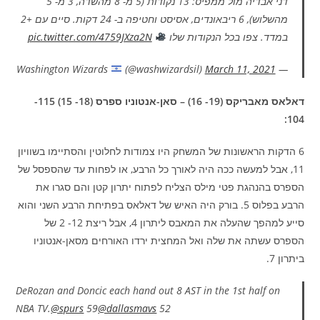
דני אבדיה מול ממפיס: 13 נקודות (5 מ- 8 מהשדה, 3 מ- 5
מהשלוש), 6 ריבאונדים, אסיסט וחטיפה ב- 24 דקות. סיים עם +2
במדד. צפו בכל הנקודות שלו
pic.twitter.com/4759JXza2N
(@washwizardsil)
March 11, 2021
— Washington Wizards
דאלאס מאבריקס (19- 16) – סאן-אנטוניו ספרס (18- 15) 115-
104:
6 הדקות הראשונות של המשחק היו צמודות לחלוטין והסתיימו בשוויון
11, אבל למעשה ככה היה לאורך כל הרבע, או לפחות עד שהספסל של
הספרס בהנהגת פטי מילס הצליח לפתוח יתרון קטן והם סגרו את
הרבע בפלוס 5. בורק היה האיש של דאלאס בפתיחת הרבע השני והוא
סייע למהפך שהעלה את המאבס ליתרון 4, אבל ריצת 12- 2 של
הספרס עשתה את שלה ואל המחצית ירדו האורחים מסאן-אנטוניו
ביתרון 7.
DeRozan and Doncic each hand out 8 AST in the 1st half on
NBA TV.
@spurs
59
@dallasmavs
52