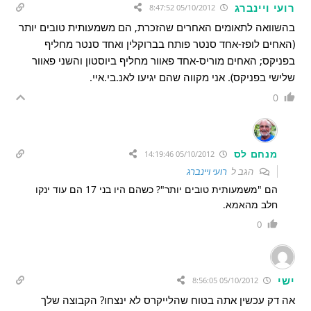
רועי ויינברג
05/10/2012 8:47:52
בהשוואה לתאומים האחרים שהזכרת, הם משמעותית טובים יותר
(האחים לופז-אחד סנטר פותח בברוקלין ואחד סנטר מחליף
בפניקס; האחים מוריס-אחד פאוור מחליף ביוסטון והשני פאוור
שלישי בפניקס). אני מקווה שהם יגיעו לאנ.בי.איי.
0
מנחם לס
05/10/2012 14:19:46
הגב ל
רועי ויינברג
הם "משמעותית טובים יותר"? כשהם היו בני 17 הם עוד ינקו
חלב מהאמא.
0
ישי
05/10/2012 8:56:05
אה דק עכשין אתה בטוח שהלייקרס לא ינצחו? הקבוצה שלך