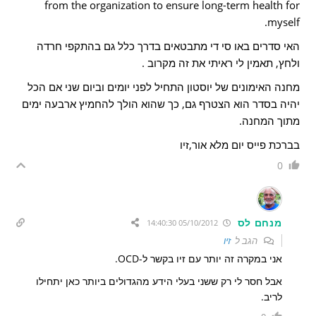
from the organization to ensure long-term health for
myself.
האי סדרים באו סי די מתבטאים בדרך כלל גם בהתקפי חרדה
ולחץ, תאמין לי ראיתי את זה מקרוב .
מחנה האימונים של יוסטון התחיל לפני יומים וביום שני אם הכל
יהיה בסדר הוא הצטרף גם, כך שהוא הולך להחמיץ ארבעה ימים
מתוך המחנה.
בברכת פייס יום מלא אור,זיו
0
מנחם לס
05/10/2012 14:40:30
הגב ל
זיו
אני במקרה זה יותר עם זיו בקשר ל-OCD.
אבל חסר לי רק ששני בעלי הידע מהגדולים ביותר כאן יתחילו
לריב.