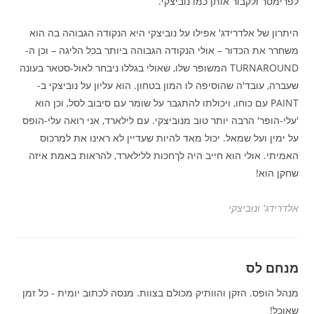
לפרימטר ולקבור אותן כמו נוביצקי.
היתרון של אלדרידג' אפילו על נוביצקי היא הנקודה הגבוהה בה הוא
משחרר את הכדור – אולי הנקודה הגבוהה ביותר בכל הליגה – וכן ה-
TURNAROUND המשופר שלו, שאולי בגללו ניבחר לאול-סטאר בעונה
שעברה, עובד'ה שהוסיפה לו המון בטחון. הוא עליון על נוביצקי ב-
PAINT עם כוחו, ויכולתו להתגבר על שומר עם סיבוב לסל, וכן הוא
'עלי-הופר' הרבה יותר טוב מנוביצקי. עם לילארד, אני רואה עלי-הופס
על ימין ועל שמאל. יכול מאד להיות שעדיין לא ראינו את למרכוס
האמיתי. אולי הוא חייב היה לךחכות ללילארד, להראות באמת איזה
שחקן הוא!
אלדרידג' ונוביצקי
מנחם לס
מנהל הופס. הזקן והוותיק מכולם בצוות. מנסה לכתוב יומית - כל זמן
שאוכל!