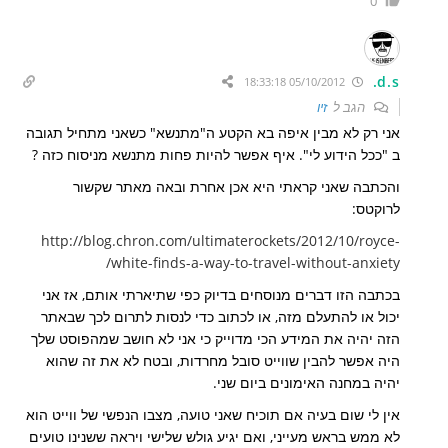
0
d.s.
05/10/2012 18:33:18
הגב ל
זיו
אני רק לא מבין איפה בא הקטע ה"מתנשא" כשאני מתחיל תגובה
ב "ככל הידוע לי". איף אפשר להיות פחות מתנשא מניסוח כזה ?
והכתבה שאני קראתי היא אכן אחרת ובאה מאתר שקשור
לרוקטס:
http://blog.chron.com/ultimaterockets/2012/10/royce-
white-finds-a-way-to-travel-without-anxiety/
בכתבה הזו דברים מנוסחים בדיוק כפי שתיארתי אותם, אז אני
יכול או להתעלם מזה, או לכתוב כדי לנסות לתרום לכך שבאתר
הזה יהיה את המידע הכי מדוייק כי אני לא חושב שמהפוסט שלך
היה אפשר להבין שווייט סובל מחרדות, ובטח לא את זה שהוא
יהיה במחנה האימונים ביום שני.
אין לי שום בעיה אם תוכיח שאני טועה, מצבו הנפשי של ווייט הוא
לא ממש בראש מעייני, ואם יגיע גולש שלישי ויראה ששנינו טועים