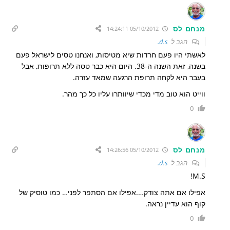
מנחם לס
05/10/2012 14:24:11
הגב ל
d.s.
לאשתי היו פעם חרדות שיא מטיסות, ואנחנו טסים לישראל פעם
בשנה, זאת השנה ה-38. היום היא כבר טסה ללא תרופות, אבל
בעבר היא לקחה תרופת הרגעה שמאד עזרה.
ווייט הוא טוב מדי מכדי שיוותרו עליו כל כך מהר.
0
מנחם לס
05/10/2012 14:26:56
הגב ל
d.s.
M.S!
אפילו אם אתה צודק….אפילו אם הסתפר לפני… כמו טוסיק של
קוף הוא עדיין נראה.
0