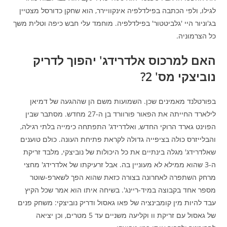
לגילו, ולפי הכתבה בפילדלפיה אינקוויירר, הוא שחקן כדורסל מצטיין
בג'וניור היי 'גלביטטור' בפילדלפיה. מוחמד עלי חבש כיפה וטלית משך
כל הצרמוניה.
האם למרכוס אלדרידג' יהפוך לדריק
נוביצקי מס' 2?
בפורטלנד מאמינים שכן. השמועות משם הן שההגעה של דמיאן
לילארד החייתה את הפאור פורוורד בן ה-27 מחדש. מסתבר שבין
הפוינט גארד הרוקי החדש, ואלדרידג' התפתחה כימייה בלתי רגילה,
והבלייזרס כולה בציפייה גדולה לקראת פתיחת העונה. כולם טוענים
שאלדרידג' מגלה בינתיים את כל היכולות של נוביצקי, מלבד זריקת
ה-3 שהוא ממילא לא מעוניין בה. אבל זרעיקתו של אלדרידג' מחצי
מרחק השתפרה לאחרונה בצורה כזאת שהוא הפך לשארפ-שוטר
מספר אחד בקבוצה במיד-ריינג'. בשיחה איתו הוא אמר שכל הקיץ
עבד להיות מין קומבינציה של פאו גאסול ודריק נוביצקי: משחק פנים
של גאסול עם זריקת וו וקליעה משניים עד 5 מטרים, וכן יציאה