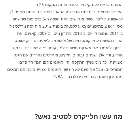
הגעת השניים לקנטקי מיד הפכה אותה ממקום 25 בין
האוניברסיטאות ב-"כיתת הפרשמן הבאה" (פלורידה היתה מספר 1),
לראשונה. קליפרי עשה זאת שוב. זאת השנה ה-5 ברציפות שהשחקן
מס' 1 או 2 בתיכוניים מגיע לקנטקי: בעונת 2012 היה זסה נורלנס נולן,
ב-2011 אנטוני דייויס, ב-2010 ברנדון נייט, וב-2009 קאזינס. את
אנדרו משווים למין קומבינציה של צ'אונסי ביליאפס, טייריק אוונס,
ודרון ויליאמס. את אארוןם משווים למין קומבינציה של ברנדון רוי, בן
גורדון, וריי אלן. שניהם גבוהים, חזקים, ואתלטים נהדרים עם הגנה
מצויינת, וכל מיני נשקי התקפה. היו תאומים לפניהם" הלופזים,
המוריס'ים. אבל אף פעם לא היו שני תאומים מצויינים כמוהם הבאים
מהתיכון כשהם כבר מוכנים לככב ב-NBA!
מה עשו הלייקרס לסטיב נאש?