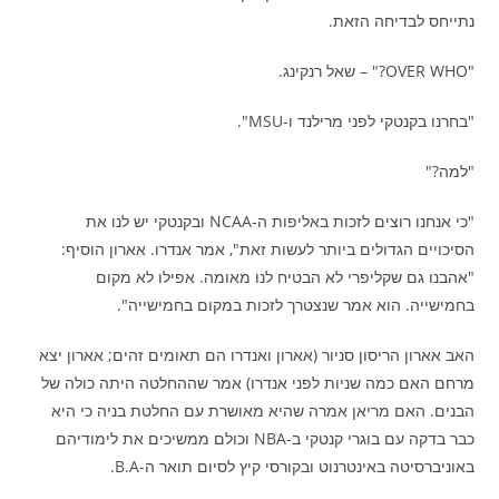
נתייחס לבדיחה הזאת.
"OVER WHO?" – שאל רנקינג.
"בחרנו בקנטקי לפני מרילנד ו-MSU".
"למה?"
"כי אנחנו רוצים לזכות באליפות ה-NCAA ובקנטקי יש לנו את
הסיכויים הגדולים ביותר לעשות זאת", אמר אנדרו. אארון הוסיף:
"אהבנו גם שקליפרי לא הבטיח לנו מאומה. אפילו לא מקום
בחמישייה. הוא אמר שנצטרך לזכות במקום בחמישייה".
האב אארון הריסון סניור (אארון ואנדרו הם תאומים זהים; אארון יצא
מרחם האם כמה שניות לפני אנדרו) אמר שההחלטה היתה כולה של
הבנים. האם מריאן אמרה שהיא מאושרת עם החלטת בניה כי היא
כבר בדקה עם בוגרי קנטקי ב-NBA וכולם ממשיכים את לימודיהם
באוניברסיטה באינטרנוט ובקורסי קיץ לסיום תואר ה-B.A.