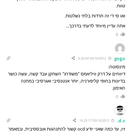
טווח.
ואו סי די זה חרדות בלתי נשלטות.
אתה עדיין מיוחד לדעתי בדרכך…
0
gogo
05/10/2012 9:26:54
מינסוטה:
דיווחים על דרק וויליאמס "משודרג" השחקן עבד קשה, עשה כושר
בדיונות בחופי קליפורניה, יותר אנטנסיבי ואגרסיבי במחנה
האימון.
0
d.s.
05/10/2012 10:25:17
זיו, עד כמה שאני יודע ocd קשור להתנהגות אובססיבית, ובמאמר