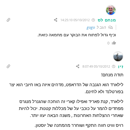
מנחם לס
05/10/2012 14:25:10
הגב ל
gogo
וכיף גדול לפתוח את הבוקר עם מחמאה כזאת.
0
זיו
05/10/2012 8:07:49
תודה מנחם!
לילארד הוא הגנבה של הדראפט, מדהים איזה באז חיובי הוא יצר
בפורטלנד ולא לחינם.
לילארד, קנת פאריד ואפילו קארי זה הוחכה שהגנרל מנגרס
מפחדים להמר על כוכבי על של מכללות קטנות. יכול להיות
שאחרי ההצלחות האחרונות , משנה הבאה יעזו יותר.
רויס ווויט חווה התקף ושוחרר מהמחנה של יוסטון.