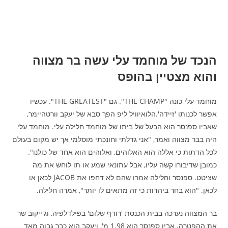
הנכד של מוחמד עלי עשה בר מצווה
והוא מצטיין בהופס
מוחמד עלי כונה "THE CHAMP". גם "THE GREATEST". עכשיו
אפשר לכנותו 'זיידה'.הלואיוויל ליפ הפך סבא של יעקב וורטהיימר,
שאביו ספנסר הוא הבעל של ביתו של מוחמד חלילה עלי. מוחמד עלי
היה בבר מצווה ואמר, "אני גדלתי וחונכתי מוסלמי אך יש מקום בעולם
לכל הדתות כי אללה הוא האלוהים, ואלוהים הוא אחד של כולנו".
כמובן שדיבורו קשה עליו, אבל עתונאי שמע או תו לוחש את מה
שציטט. ספנסר וחלילה אמרו שהם לא דחפו את JACOB לכאן או
לכאן. "הוא בחר ביהדות כי זה מתאים לו יותר", אמרה חלילה.
בר המצווה נערכה בבית הכנסת 'רודף שלום' בפילדלפיה, וג'ייקוב שר
את ההפטרה. אביו ספנסר הוא 1.98 מ', ויעקב הוא כבר גבוה מאד