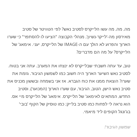
מה, מה, מה עשו הלייקרס לסטיב נאש? לפי הטוויטר של סטיב
מאירסון מה-'לייקר-נשיון', מנהלי הקבוצה "הציעו לו להסתפר" כי שערו
הארוך והפרוע לא הולך עם ה-IMAGE של הלייקרס, יעני. אימאג' של
הלייקרס? על מה הם מדברים?
טוב, עד עתה חשבתי שבלייקרס לא ינצחו את המערב. עתה אני בטוח.
לסטיב נאש השיער הארוך היה חשוב כמו לשמשון הגיבור. גזמת את
שערו? הוצאת ממנו את כוח הגברא. אז אני בשמחה ובששון מכניס את
סטיב נאש הישן, הטוב, הגיבור, עם שערו הארוך (המכוער), וסטיב
החדש, המתאים לאימאג' של הלייקרס. אימאג' של הלייקרס מיי אס.
הוא נראה לי לפחות כמו סטיב בלייק; כמו טוסיק של הקוף 'בובי'
בג'ונגל הקופים ליד מיאמי.
שמשון הגיבור!