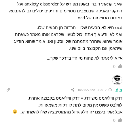
שאני קראתי דיברו באופן מפורש על anxiety dissorder ועל
התקפי פאניקה שבמצבים מסויימים וחריפים יכולים גם להתבטא
בצורות מסויימות של ocd.
ocd היא לא הבעיה שלו – חרדות הן הבעיה שלו.
ואני לא יודע איך אתה יכול לטעון שקראנו אותו מאמר כשאתה
אומר שהוא שוחרר מהמחנה של יוסטון ואני אומר שהוא הודיע
שיתאמן עם הקבוצה ביום שני.
אז אולי אתה לא פחות מיוחד בדרכך שלך…
0
d.s.
05/10/2012 10:27:27
דרק וויליאמס משודרג = דרק וויליאמס בקבוצה אחרת.
לוולבס פשוט אין מקום לתת לו דקות משמעויות.
אבל אולי בעצם זה חלק גדול מהמוטיבציה שלו להשתדרג…
0