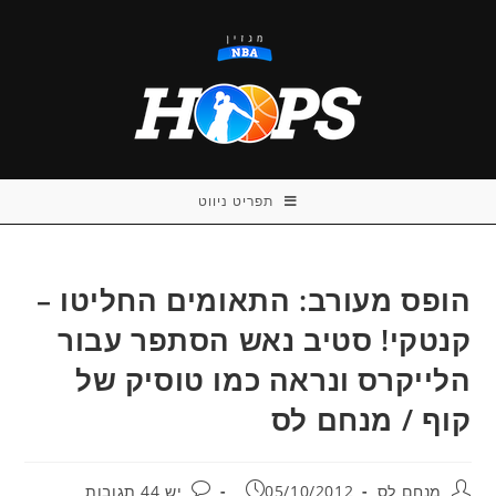
Ski
t
conten
תפריט ניווט
הופס מעורב: התאומים החליטו –
קנטקי! סטיב נאש הסתפר עבור
הלייקרס ונראה כמו טוסיק של
קוף / מנחם לס
מחבר:
פורסם:
תגובות:
מנחם לס
05/10/2012
יש 44 תגובות