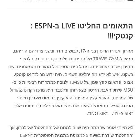
התאומים החליטו LIVE ב-ESPN :
קנטקי!!!
אהרון ואנדרו הריסון בני ה-17, לבושים הדר ובשני צדדיהם הוריהם,
הגיעו ל-TRAVIS GYM של התיכון בריצ'מונד, טכסס. כל תלמידי
התיכון ישבו מאחוריהם. מנהל בית הספר וכל המורים והמאמנים ישבו
בשקט. איש לא ידע מה יחליטו השניים. היה ידוע מרילנד או קנטקי,
אם כי פתאום קפץ שמן של MSU, ווילנובה כמתחרות רצינייות כי ב-
MSU שיחק האבא הריסון בצעירותו ווילנובה היא מרכז רקרוטינג גדול
של המרינס, והאבא קצין המרינס, הוא קצין בדימוס שעדיין חי חיי
מרינס. אפילו התאומים שעוד שנה יהיו מולטימיליונרים פונים אליו
"YES SIR!", ו-"NO SIR!".
לא הייתי אומר שהמתח היה שווה למתח של 'ההחלטה' של לברון, אך
'ההחלטה' שודרה בשעה 5 כמצופה בתכנית הפופולרית "ESPN