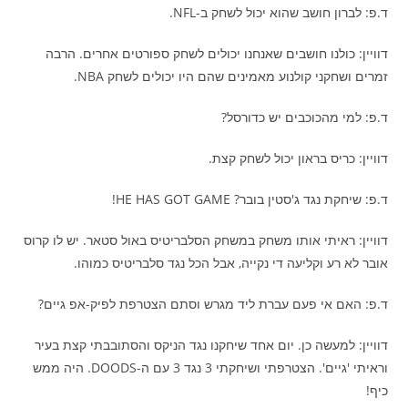
ד.פ: לברון חושב שהוא יכול לשחק ב-NFL.
דוויין: כולנו חושבים שאנחנו יכולים לשחק ספורטים אחרים. הרבה
זמרים ושחקני קולנוע מאמינים שהם היו יכולים לשחק NBA.
ד.פ: למי מהכוכבים יש כדורסל?
דוויין: כריס בראון יכול לשחק קצת.
ד.פ: שיחקת נגד ג'סטין בובר? HE HAS GOT GAME!
דוויין: ראיתי אותו משחק במשחק הסלבריטיס באול סטאר. יש לו קרוס
אובר לא רע וקליעה די נקייה, אבל הכל נגד סלבריטיס כמוהו.
ד.פ: האם אי פעם עברת ליד מגרש וסתם הצטרפת לפיק-אפ גיים?
דוויין: למעשה כן. יום אחד שיחקנו נגד הניקס והסתובבתי קצת בעיר
וראיתי 'גיים'. הצטרפתי ושיחקתי 3 נגד 3 עם ה-DOODS. היה ממש
כיף!