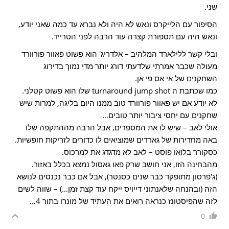
שני.
הסיפור עם הלייקרס ונאש לא היה ולא נברא עד כמה שאני יודע,
ונאש היה עם תספורת קצרה עוד הרבה לפני הטרייד.
ובלי קשר ללילארד המלהיב – אלדריג' הוא פשוט פאוור פורוורד
מעולה שכבר אמרתי שלדעתי דורג יותר מדי נמוך בדירוג
השחקנים של אי אס פי אן.
כמו שכתבת ה turnaround jump shot שלו הוא פשוט קטלני.
לא יודע אם יש פאוור פורוורד טוב ממנו היום בליגה, למרות שיש
שחקנים עם יחסי ציבור יותר טובים…
אולי לאב – שיש לו את המספרים, אבל הרבה מההתקפה שלו
באה מחדירות של גארדים שמוציאים לו כדורים לזריקות חופשיות.
כסקורר בלואו פוסט – לאב לא מדגדג את למרכוס.
מהבחינה הזו, אני חושב שרק פאו גאסול נמצא בכלל באזור.
(ג'פרסון מתופקד כבר שנים כסנטר), אבל אם כבר נכנסים לנושא
הזה (ובהנחה שלאנתוני דייויס ייקח עוד קצת זמן…) – שווה לשים
לזה שהפיסטונז כנראה רואים את העתיד של מונרו בתור 4…
0