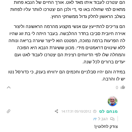
הם יצטרכו לעבוד איתו מאד לאט. אורך החיים של הנבא פחות
מתאים למי שחולה באו סי ,די ולכן הם יצטרכו לוותר עליו לפחות
בשלב הראשון לחלק גדול ממשחקי החוץ.
הם צריכים להתייעץ עם אנשי מקצוע מהרמה הראשונה וליצור
אוירה חיובית סביבו בחדר ההלבשה. בעבר היתה לי בת זוג שהיו
לה הפרעות ברמה נמוכה, הפטנט הוא לייצר שיגרה בריאה ונוחה
ללא שינווים דראמטים מידי. מכוון ששיגרת הנבא היא הפוכה
והמחלה שלו לפי הדיווחים רצינית הם יצטרכו לעבוד לאט ועם
יעדים ברורים לכל שנה.
במידה והם יהיו סבלניים וחכמים הם ירוויחו בענק, כי כדורסל נטו
יש לו והרבה.
0
מנחם לס
05/10/2012 14:17:31
הגב ל
זיו
צודק לחלוטין!