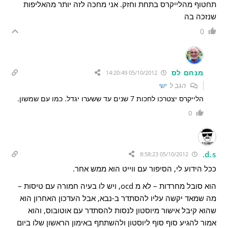
תחטוף מהלייקרס בתחת וחזק. אני מחכה לזה יותר מהאליפות
שנזכה בה
0
מנחם לס
05/10/2012 14:20:49
הגב ל
ישי
הלייקרס יצטרכו לחכות 7 שנים עד ששערו יגדל. כמו עם שמשון.
0
d.s.
05/10/2012 8:58:23
ככל הידוע לי, הסיפור עם ווייט הוא ממש אחר.
הוא סובל מחרדות – לא מ ocd, ויש לו בעיה חמורה עם טיסות –
מה שמאד יקשה עליו להסתדר ב-נבא, אבל העדכון האחרון הוא
שהוא קיבל אישור מיוסטון לנסות להסתדר עם אוטובוס, והוא
אמור להגיע סוף סוף ליוסטון ולהשתתף באימון הראשון שלו ביום