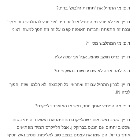
ד.פ: מי התחיל את 'תחרות הלבוש' בהיט?
דוויין: אני לא יודע מי התחיל אבל זה היה 'אני יודע להתלבש טוב ממך'
וככה זה התפתח וחברות האופנה קפצו על זה וזה הפך למשהו רציני.
ד.פ: מי המתלבש מס' 1?
דוויין: כריס חושב שהוא. אבל אני עולה עליו.
ד.פ: למה אתה לא שם עדשות במשקפיים?
דוויין: לברון התחיל עם זה ואחראיו כל הקבוצה. לא חלמנו שזה יהפוך
לכזה IN.
ד.פ: מה הפתיע אותך יותר, נאש או האוארד בלייקרס?
דוויין: סטיב נאש. אחרי שהלייקרס החתימו את האוארד הייתי בטוח
שסטיב יחתום עם הנטס בברוקלין. אבל הלייקרס תמיד מפתיעים
אותך בגדול. הם שמו את עצמם במצב טוב לאליפות. סטיב נאש יוסיף