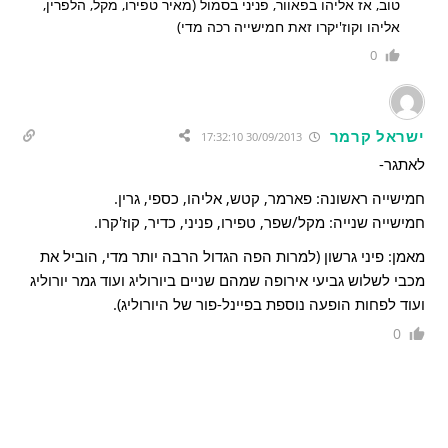
טוב, אז אליהו בפאוור, פניני בסמול (מאיר טפירו, מקל, הלפרין,
אליהו וקוז'יקרו זאת חמישייה רכה מדי)
0
ישראל קרמר
30/09/2013 17:32:10
לאתגר-
חמישייה ראשונה: פארמר, קטש, אליהו, כספי, גרין.
חמישייה שנייה: מקל/שפר, טפירו, פניני, כדיר, קוז'קרו.
מאמן: פיני גרשון (למרות הפה הגדול הרבה יותר מדי, הוביל את
מכבי לשלוש גביעי אירופה שמהם שניים ביורוליג ועוד גמר יורוליג
ועוד לפחות הופעה נוספת בפיינל-פור של היורוליג).
0