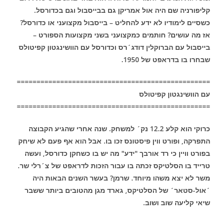
קליפורניה שם היה אול אמריקן גם בבייסבול וגם בכדורסל.
כשסיים לימודיו לא ידע להחליט – בייסבול מקצועני או כדורסל?
אז מה עושים? חותמים כמקצועני בשני מקצועות הספורט –
בייסבול עם הברוקלין דודג´רס וכדורסל עם הוושינגטון קפיטולס
שבחרו בו בדראפט של 1950.
=================================================
עם הוושינגטון קפיטולס
=================================================
כרוקי הוא קלע 12.2 נק´ למשחק. שנה אחרי שהגיע הקבוצה
התפרקה, ופורט ווין פיסטונס זכו בו. אבל הוא אף פעם לא שיחק
בפורט וויין כי רד אורבך "ידע" מה יש בו כשחקן כדורסל, ועשה
טרייד בו הסלטיקס זכתה בו עבור הזכות לדראפט של צ´רלי שר.
משר לא יצא משהו מיוחד. שרמן? בעשר השנים הבאות היה
´אול-סטאר´ של הסלטיקס, גארד מגן מהטובים ביותר ששבר
שיאי קליעה שוב ושוב.