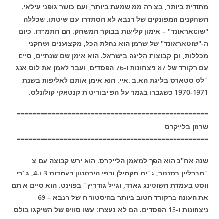
מתודית ביותר, בצורה ממושמעת ביותר, ועם כושר גופני עילאי.
השחקנים המפונקים של הנבא לא הסתדרו עם שיטתו, שכללה
"שוטאראונד" – אימון קליעות בבוקר המשחק. הם התמרדו. כיום
ה-"שוטאראונד" של שרמן הוא נחלת הכל, מקצוענים ושחקני
מכללות, וכן קבוצות הליגה בישראל. הוא אימן שם שנתיים, סיים
עם רקורד של 87 ניצחונות ו-76 הפסדים, ועבר לאמן את לוס אנג
´לס סטארס בליגת הא.בי.איי. הוא אימן אותם לאליפות בשנת
1970-1971 כשגברו בגמר על הפייבוריטית קנטאקי קולונלס.
=================================================
שרמן בלייקרס
=================================================
שנה אח"כ הוא הפך למאמן הלייקרס. הוא ירש קבוצה עם צ
´מברליין בסנטר, ג´ים מקמילן והפי הירסטון בעמדות 3 ו-4, ג´רי
ווסט בעמדת השוטינג גארד, וגייל גודריץ´ בפוינט. הוא סיים איתם
את העונה ברקורד הטוב ביותר בהיסטוריה של הנבא – 69
ניצחונות ו-13 הפסדים. הם לא נעצרו: עשו סוויפ של השיקגו בולס