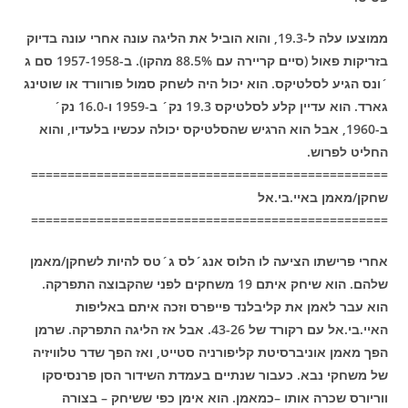
ממוצעו עלה ל-19.3, והוא הוביל את הליגה עונה אחרי עונה בדיוק
בזריקות פאול (סיים קריירה עם 88.5% מהקו). ב-1957-1958 סם ג
´ונס הגיע לסלטיקס. הוא יכול היה לשחק סמול פורוורד או שוטינג
גארד. הוא עדיין קלע לסלטיקס 19.3 נק´ ב-1959 ו-16.0 נק´
ב-1960, אבל הוא הרגיש שהסלטיקס יכולה עכשיו בלעדיו, והוא
החליט לפרוש.
=================================================
שחקן/מאמן באיי.בי.אל
=================================================
אחרי פרישתו הציעה לו הלוס אנג´לס ג´טס להיות לשחקן/מאמן
שלהם. הוא שיחק איתם 19 משחקים לפני שהקבוצה התפרקה.
הוא עבר לאמן את קליבלנד פייפרס וזכה איתם באליפות
האיי.בי.אל עם רקורד של 43-26. אבל אז הליגה התפרקה. שרמן
הפך מאמן אוניברסיטת קליפורניה סטייט, ואז הפך שדר טלוויזיה
של משחקי נבא. כעבור שנתיים בעמדת השידור הסן פרנסיסקו
ווריורס שכרה אותו –כמאמן. הוא אימן כפי ששיחק – בצורה