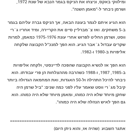
ומילווקי באקס, וניצחו את הניקס בגמר הנבא של שנת 1972,
ושרמן ניבחר ל-"מאמן השנה".
הוא הגיע איתם לגמר בעונה הבאה, אך הניקס גברה עליהם בגמר
ב-5 משחקים. ואז צ´מברליין סיים את הקריירה, ומיד אחריו ג´רי
ווסט, ושרמן החליט לפרוש אחרי עונת 1975-1976 כמאמן, למרות
שקרים עבדול ג´אבר הגיע. הוא הפך למנכ"ל הקבוצה שלקחה
אליפויות ב-1980 ו-1982.
הוא הפך אז לנשיא הקבוצה שהפכה לדיינסטי, ולקחה אליפויות
ב-1985, 1987, ו-1988 כשהרבה מההצלחות הן פרי עבודתו. הוא
ניבחר להיכל התהילה ול-50 האגדות, ואת המחמאה הגדולה ביותר
קיבל מג´רי ווסט שאמר עליו לפני כמה שנים: "ביל שרמן היה
שחקן מיוחד שלא היה כמוהו, ומאמן מיוחד שלא היה כמוהו. הוא
גם הפך לאיש הנהלה שלא היה כמוהו".
=================================================
אתגר השבוע (שהיה אז, והוא ניתן היום)