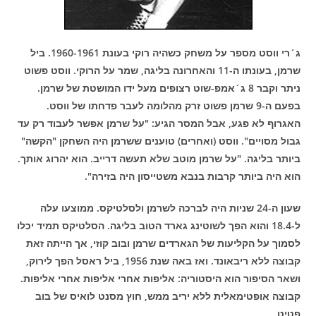
ג´רי ווסט מספר על משחק כשהיה רוקי בעונת 1960-1961. ביל
שרמן, בעונתו ה-11 והאחרונה בליגה, שמר על הרוקי. ווסט פשוט
ניתר וקבר 8 ג´אמפ-שוט רצופים מעל ידו המושטת של שרמן.
בפעם ה-9 שרמן פשוט זרק מהלומה לעבר פדחתו של ווסט.
האגרוף לא פגע, אבל המסר הגיע: "על שרמן אפשר לעבוד רק עד
גבול מסויים". ווסט (ואחרים) טוענים ששרמן היה השחקן "הקשה"
ביותר בליגה. "על שרמן מוטב שלא תעשה דרייב. הוא יהרוג אותך.
הוא היה ביותר קרבות בנבא משטייסון היה בזירה".
שעון ה-24 שניות היה לברכה לשרמן ולסלטיקס. ממוצעו עלה
ל-18.4 והוא הפך לשוטינג גארד הטוב בליגה. הסלטיקס תמיד יכלו
לסמוך על הקליעות של הגארדים שרמן ובוב קוזי, אך הייתה זאת
קבוצה ללא ריבאונד. ואז באה שנת 1956, ביל ראסל הפך לירוק,
ושאר הסיפור הוא היסטוריה: אליפות אחרי אליפות אחרי אליפות.
קבוצה אופטימאלית ללא יריב ממש, חוץ מסנט לואיס של בוב
פטיט.