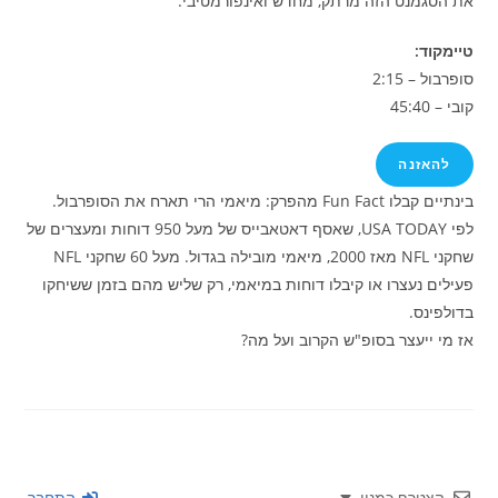
את הסגמנט הזה מרתק, מחדש ואינפורמטיבי.
טיימקוד:
סופרבול – 2:15
קובי – 45:40
להאזנה
בינתיים קבלו Fun Fact מהפרק: מיאמי הרי תארח את הסופרבול.
לפי USA TODAY, שאסף דאטאבייס של מעל 950 דוחות ומעצרים של
שחקני NFL מאז 2000, מיאמי מובילה בגדול. מעל 60 שחקני NFL
פעילים נעצרו או קיבלו דוחות במיאמי, רק שליש מהם בזמן ששיחקו
בדולפינס.
אז מי ייעצר בסופ"ש הקרוב ועל מה?
הצטרף כמנוי
התחבר