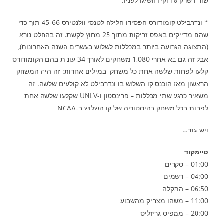
שורה שרק 8 רוקיז השיגו לפניו.
* ונדרבילט קומודורס הפסידו הלילה לטנסי וולנטירס 45-66 תוך כדי
שהם מדייקים באפס זריקות מתוך 25 מחוץ לקשת. זה בהחלט נורא
(התצוגה הגרועה ביותר במכללות לשלוש בעשרים השנה האחרונות),
אבל זה גם בא אחרי 1,080 משחקים לאורך 34 עונות בהם הקומודורס
קלעו לפחות שלשה אחת כל משחק. במילים אחרות: זה היה המשחק
הראשון מאז הוכנס קו השלוש בו ונדרבילט לא קולעים שלשה. זה
משאיר כרגע שתי מכללות – פרינסטון ו-UNLV שקלעו שלשה אחת
לפחות בכל משחק בהיסטוריה של קו השלוש ב-NCAA.
ויש עוד…
טיימקוד
01:00 – סקרים
04:00 – רשמים
06:50 – התקלה
11:00 – משהו מצחיק מהשבוע
20:00 – ממפיס גריזליס