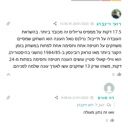
רועי ויינברג
20/01/2020 15:36:35
17.5 דקות על ממפיס גריזליס זה מכובד ביותר. בהשראת
העובדה על ת'ייבול: נרלנס נואל העונה הוא השחקן שמסיים
משחקים על חטיפה אחת וחסימה אחת לפחות במשחק בזמן
הקצר ביותר מאז טראק רובינסון ב-1984/85 (והשני בהיסטוריה).
הוא ווילי-קאולי סטיין עושים העונה חטיפה וחסימה בפחות מ-24
דקות, משהו שרק 13 שחקנים עשו לאורך עונה שלמה לפניהם.
0
דה סוויפ
21/01/2020 9:08:04
הגב ל
רועי ויינברג
וואו זה נתון מעולה
0