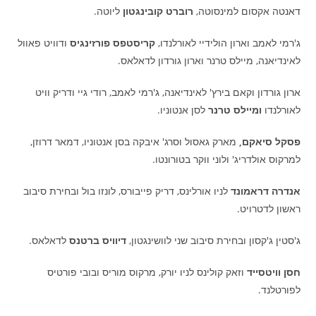
דאנטה אקסום למינסוטה,
רוברט קובינגטון
ליוטה.
ג'רמי לאמב וארון הולידיי לאורלנדו,
קריסטפס פורזינגיס
ודוויט פאוול
לאינדיאנה, מיילס טרנר וארון גורדון לדאלאס.
ארון גורדון וקאם בירץ' לאינדיאנה, ג'רמי לאמב, רודי גיי ודריק וויט
לאורלנדו
ומיילס טרנר
לסן אנטוניו.
פסקל סיאקם,
מארק גאסול וסרג' איבקה בסן אנטוניו, דמאר דרוזן,
למרקוס אולדריג' ולוני ווקר בטורונטו.
אנדרה דראמונד
לניו אורלינס, דריק פייבורס, לונזו בול ובחירת סיבוב
ראשון לדטרויט.
ג'סטין ג'קסון ובחירת סיבוב שני לוושינגטון,
דיוויס ברטנס
לדאלאס.
חסן וויטסייד
וזאק קולינס לניו יורק, מרקוס מוריס ובובי פורטיס
לפורטלנד.