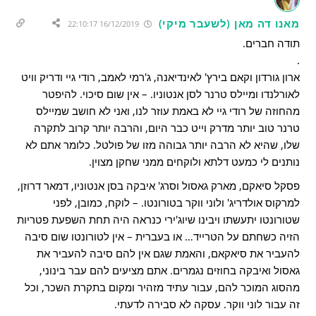
מאנו דה מאן (לשעבר מיקי)
16/12/2019 22:10:17
תודה חברים.
.
ארון גורדון וקאם בירץ' לאינדיאנה, ג'רמי לאמב, רודי גיי ודריק וויט
לאורלנדו ומיילס טרנר לסן אנטוניו. – אין שום סיכוי. להיפטר
מהחוזה של רודי גיי לא באמת עוזר לנו, ואני לא חושב שמיילס
טרנר טוב יותר מדרק וייט כבר היום, והרבה יותר קרוב לתקרה
שלו, שהיא לא הרבה יותר גבוהה מזו של פולטל. כלומר אתם לא
נותנים לי כמעט דלתא ולוקחים ממני שחקן מצוין.
פסקל סיאקם, מארק גאסול וסרג' איבקה בסן אנטוניו, דמאר דרוזן,
למרקוס אולדריג' ולוני ווקר בטורונטו. – לוקח, כמובן, לפני
שטורונטו יתעשתו ויבינו שיוג'ירי כנראה היה תחת השפעת פטריות
הזיה כשחתם על הטרייד… או בעברית – אין לטורונטו שום סיבה
להעביר את סיאקאם, והאמת שגם אין להם סיבה להעביר את
גאסול ואיבקה בחוזים נגמרים. אתם מציעים להם עבר בינוני,
מהסוג המוכר להם, עבור עתיד מזהיר ומקום בתקרת השכר, וכל
זה עבור לוני ווקר. עסקה לא סבירה לדעתי.