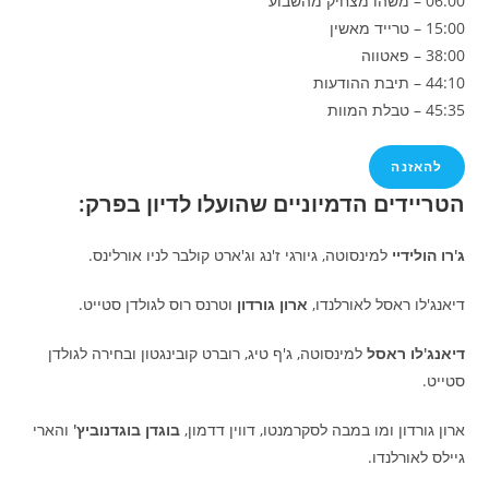
06:00 – משהו מצחיק מהשבוע
15:00 – טרייד מאשין
38:00 – פאטווה
44:10 – תיבת ההודעות
45:35 – טבלת המוות
להאזנה
הטריידים הדמיוניים שהועלו לדיון בפרק:
ג'רו הולידיי
למינסוטה, גיורגי ז'נג וג'ארט קולבר לניו אורלינס.
דיאנג'לו ראסל לאורלנדו,
ארון גורדון
וטרנס רוס לגולדן סטייט.
דיאנג'לו ראסל
למינסוטה, ג'ף טיג, רוברט קובינגטון ובחירה לגולדן
סטייט.
ארון גורדון ומו במבה לסקרמנטו, דווין דדמון,
בוגדן בוגדנוביץ'
והארי
גיילס לאורלנדו.