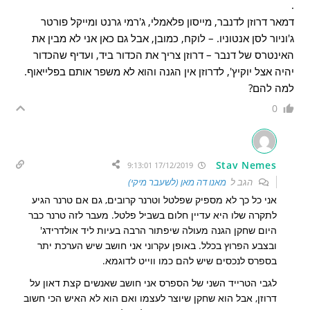
.
דמאר דרוזן לדנבר, מייסון פלאמלי, ג'רמי גרנט ומייקל פורטר
ג'וניור לסן אנטוניו. – לוקח, כמובן, אבל גם כאן אני לא מבין את
האינטרס של דנבר – דרוזן צריך את הכדור ביד, ועדיף שהכדור
יהיה אצל יוקיץ', לדרוזן אין הגנה והוא לא משפר אותם בפלייאוף.
למה להם?
0
Stav Nemes
17/12/2019 9:13:01
הגב ל
מאנו דה מאן (לשעבר מיקי)
אני כל כך לא מספיק שפלטל וטרנר קרובים, גם אם טרנר הגיע
לתקרה שלו היא עדיין חלום בשביל פלטל. מעבר לזה טרנר כבר
היום שחקן הגנה מעולה שיפתור הרבה בעיות ליד אולדרידג'
ובצבע הפרוץ בכלל. באופן עקרוני אני חושב שיש הערכת יתר
בספרס לנכסים שיש להם כמו ווייט לדוגמא.
לגבי הטרייד השני של הספרס אני חושב שאנשים קצת דאון על
דרוזן, אבל הוא שחקן שיוצר לעצמו ואם הוא לא האיש הכי חשוב