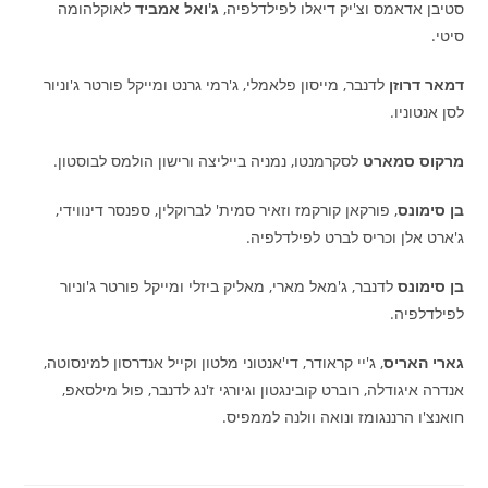
סטיבן אדאמס וצ'יק דיאלו לפילדלפיה,
ג'ואל אמביד
לאוקלהומה
סיטי.
דמאר דרוזן
לדנבר, מייסון פלאמלי, ג'רמי גרנט ומייקל פורטר ג'וניור
לסן אנטוניו.
מרקוס סמארט
לסקרמנטו, נמניה בייליצה ורישון הולמס לבוסטון.
בן סימונס
, פורקאן קורקמז וזאיר סמית' לברוקלין, ספנסר דינווידי,
ג'ארט אלן וכריס לברט לפילדלפיה.
בן סימונס
לדנבר, ג'מאל מארי, מאליק ביזלי ומייקל פורטר ג'וניור
לפילדלפיה.
גארי האריס
, ג'יי קראודר, די'אנטוני מלטון וקייל אנדרסון למינסוטה,
אנדרה איגודלה, רוברט קובינגטון וגיורגי ז'נג לדנבר, פול מילסאפ,
חואנצ'ו הרננגומז ונואה וולנה לממפיס.