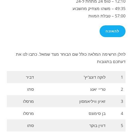
12:10 – טופ 24 מתחת ל-24
49:35 – משהו מצחיק מהשבוע
57:00 – טבלת המוות
להאזנה
להלן הרשימה המלאה כולל שם הבוחר מצד שמאל. כתבו לנו את
דעתכם בתגובות
1
לוקה דונצ'יץ'
דביר
2
טריי יאנג
סתו
3
זאיון וויליאמסון
מרסלו
4
בן סימונס
מרסלו
5
דווין בוקר
סתו