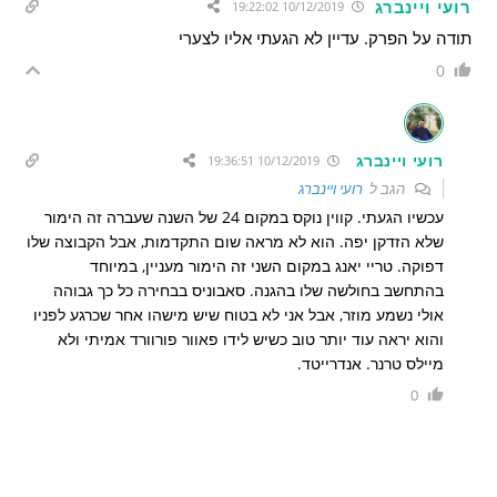
רועי ויינברג
10/12/2019 19:22:02
תודה על הפרק. עדיין לא הגעתי אליו לצערי
0
רועי ויינברג
10/12/2019 19:36:51
הגב ל
רועי ויינברג
עכשיו הגעתי. קווין נוקס במקום 24 של השנה שעברה זה הימור
שלא הזדקן יפה. הוא לא מראה שום התקדמות, אבל הקבוצה שלו
דפוקה. טריי יאנג במקום השני זה הימור מעניין, במיוחד
בהתחשב בחולשה שלו בהגנה. סאבוניס בבחירה כל כך גבוהה
אולי נשמע מוזר, אבל אני לא בטוח שיש מישהו אחר שכרגע לפניו
והוא יראה עוד יותר טוב כשיש לידו פאוור פורוורד אמיתי ולא
מיילס טרנר. אנדרייטד.
0