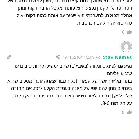
לוק קנארד כמי שהולך לתת קפיצה השנה, ואכן למזלו (ולמזלה של
דטרויט) רג'י ג'קסון נפצע והוא פותח ומקבל הרבה דקות ונותן
אחלה תפוקה, להערכתי הוא ישאר עם אותה כמות דקות ואולי
סוף סוף יהיה להם רכז סביר.
0
Stav Nemes
05/11/2019 19:41:35
נגיע גם לפינקס ונקווה (בשבילם) שהם ימשיכו להיות טובים עד
שנגיע אליהם.
בתור מליץ היושר של קנארד (כל הכבוד שאתה זוכר) מסכים שהוא
בינתיים נותן להם יופי של מענה בעמדת הקלעי/רכז. אם החזרה
של בלייק (במיוחד לאור סיפור קולינס) דטרויט ידברו חזק בקרב
על מקומות 8-6.
0