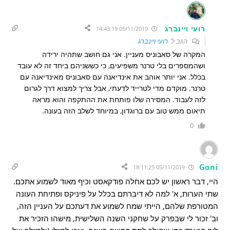
רועי ויינברג
05/11/2019 14:43:19
הגב ל
רועי ויינברג
המקרה של סאבוניס מעניין. אני גם חושב שתהיה ירידה
ושהמספרים בלי טרנר משפיעים, כי כששניהם ביחד זה לא עובד
בכלל. אני יותר אוהב את אינדיאנה עם סאבוניס מאינדיאנה עם
טרנר. מוקדם מדי לטרייד לדעתי, אבל צריך למצוא דרך לגרום
לזה לעבוד. המסירה שלו פותחת את ההתקפה והוא מראה
תיאום ממש טוב עם ברוגדון, במיוחד לשלב הזה בעונה.
0
Goni
05/11/2019 18:11:25
היי, דבר ראשון יש לכם אחלה פודקאסט וכיף מאוד לשמוע אתכם.
שתי הערות, א' למה לא דיברתם בכלל על פיניקס ופתיחת העונה
המטורפת שלהם, הייתי שמח לשמוע את דעתכם על העניין הזה,
וב' זכור לי שבפרק על שחקני השנה השלישית, מישהו הזכיר את