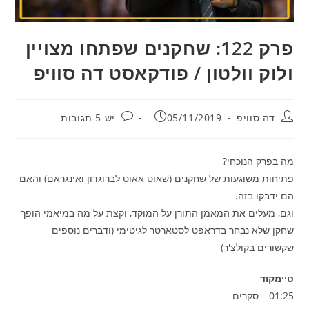
פרק 122: שחקנים שפתחו מצויין
ולוק וולטון / פודקאסט דה סוויפ
מחבר:
פורסם:
תגובות:
דה סוויפ
05/11/2019
יש 5 תגובות
מה בפרק הנוכחי?
פתיחות משוגעות של שחקנים (שאוט אאוט לברוגדון ואינגראם) והאם
הם ידבקו בזה.
וגם, מעלים את המאמן התורן על המוקד, וקצת על מה במיאמי הופך
שחקן שלא נבחר בדראפט לסטארטר לגיטימי (ודברים נוספים
שקשורים בקולצ'ר)
טיימקוד
01:25 – סקרים