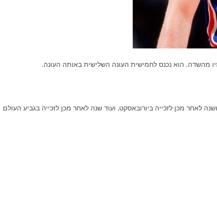
198 הוביל את יוגוסלביה למדליית כסף באולימפיאדת 1988, ושנה לאחר מכן לזכייה ביורובאסקט, ועוד שנה לאחר מכן לזכייה בגביע העולם