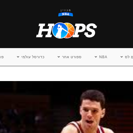
 לס
NBA
ספורט אחר
כדורסל עולמי
פו