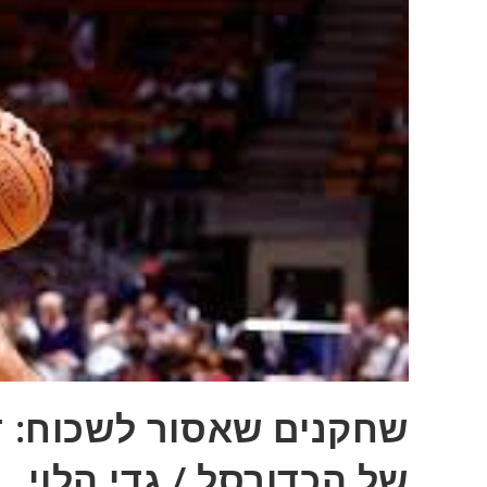
שחקנים שאסור לשכוח: דר
של הכדורסל / גדי הלוי