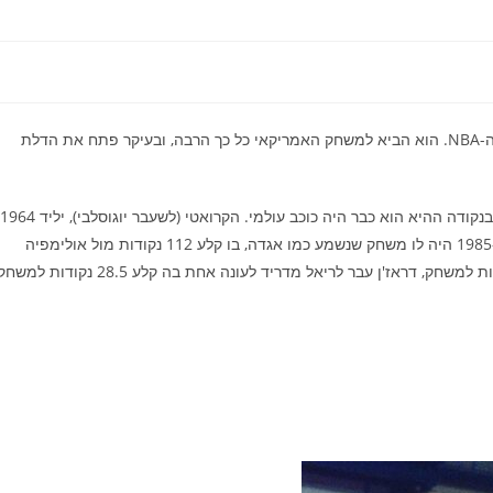
אפשר להגיד שדראז'ן פטרוביץ' היה הכוכב האירופאי הראשון של ה-NBA. הוא הביא למשחק האמריקאי כל כך הרבה, ובעיקר פתח את הדלת
התחיל את הקריירה המקצועית שלו ב-1984 עם ציבונה זאגרב. ב-1985 היה לו משחק שנשמע כמו אגדה, בו קלע 112 נקודות מול אולימפיה
ליובליאנה. אחרי 4 עונות עם ציבונה בהם קלע בממוצע 37.7 נקודות למשחק, דראז'ן עבר לריאל מדריד לעונה אחת בה קלע 28.5 נקוד