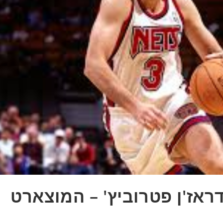
אז'ן פטרוביץ' – המוצארט