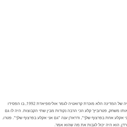
אחרי פיצול יוגוסלביה ב-1991, פטרוביץ' הוביל את הנבחרת הטרייה של המדינה הלא מוכרת קרואטיה לגמר אולימפיאדת 1992, בו הפסידו
ו משחק, פטרוביץ' קלע הכי הרבה נקודות מבין שתי הקבוצות. היה לו גם
י אקלע אחת בפרצוף שלך", ודראז'ן ענה "גם אני אקלע בפרצוף שלך". פטרו,
ורדן, הוא היה יכול לגבות את מה שהוא אמר.