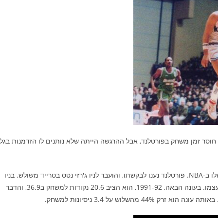
קטי היה חוסר זמן משחק בפורטלנד, אבל ההרגשה הייתה שלא נותנים לו הזדמנות בגל
כתוצאה מכך, הוא ביקש טרייד 18 משחקים לתוך העונה השנייה שלו ב-NBA. פורטלנד נענו לבקשתו, והועבר לניו ג'רזי נטס בטרייד משולש. בניו
ג'רזי הוא קיבל עלייה משמעותית בדקות וישר התחיל להוכיח את עצמו. בעונה הבאה, 1991-92, הוא הציב 20.6 נקודות למשחק ב36.9, והדבר
שלוש על 3.4 ניסיונות למשחק.