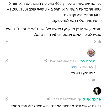
לפי מה ששמעתי, בולט רץ 400 בתקופת הנוער. אם הוא חוזר ל
-400 ושובר את השיא, הוא יחזיק ב – 3 שיאי עולם (100, 200 ו –
400) וזה לא היה אף פעם.
זו הפנטזיה שלי בנוגע לאתלטיקה.
חוצמזה, אני עדיין מפקפק בשיאים שלו שהם "לא אנושיים". חושש
שנגיע לסיפור לאנס אמסטרונג (או מריון ג'ונס).
0
מנחם לס
09/07/2013 15:48:14
הגב ל
Ori88
בולט ירוץ 400 בריו
0
אלעד אייל
09/07/2013 13:55:33
לבולט יש גוף נדיר מבחינת המבנה. הוא מאד גבוה אבל מסוגל