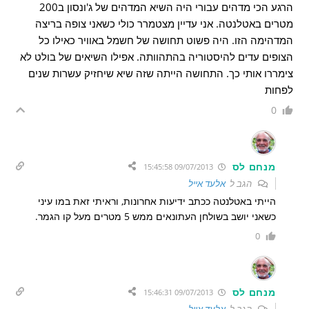
הרגע הכי מדהים עבורי היה השיא המדהים של ג'ונסון ב200
מטרים באטלנטה. אני עדיין מצטמרר כולי כשאני צופה בריצה
המדהימה הזו. היה פשוט תחושה של חשמל באוויר כאילו כל
הצופים עדים להיסטוריה בהתהוותה. אפילו השיאים של בולט לא
צימררו אותי כך. התחושה הייתה שזה שיא שיחזיק עשרות שנים
לפחות
0
מנחם לס
09/07/2013 15:45:58
הגב ל
אלעד אייל
הייתי באטלנטה ככתב ידיעות אחרונות, וראיתי זאת במו עיני
כשאני יושב בשולחן העתונאים ממש 5 מטרים מעל קו הגמר.
0
מנחם לס
09/07/2013 15:46:31