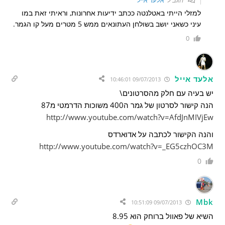
הגב ל
אלעד אייל
למזלי הייתי באטלנטה ככתב ידיעות אחרונות, וראיתי זאת במו
עיני כשאני יושב בשולחן העתונאים ממש 5 מטרים מעל קו הגמר.
0
אלעד אייל
09/07/2013 10:46:01
יש בעיה עם חלק מהסרטונים\
הנה קישור לסרטון של גמר ה400 משוכות הדרמטי מ87
http://www.youtube.com/watch?v=AfdJnMIVjEw
והנה הקישור לכתבה על אדוארדס
http://www.youtube.com/watch?v=_EG5czhOC3M
0
Mbk
09/07/2013 10:51:09
השיא של פאוול ברוחק הוא 8.95