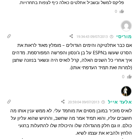
פליקס למשל ובשביל אתלטים כאלה כיף לצפות בתחרויות.
0
מוריסי
09/07/2013 19:34:43
אם כבר אתלטיקה והימים הגדולים – מומלץ מאוד לראות את
הסרט שעשו בESPN על בן ג'ונסון והפרשה המפורסמת. מדהים
איך אחרי כל השנים האלה, קרל לואיס היה ונשאר בנזונה שחצן
(למרות זאת תמיד העדפתי אותו).
0
אלעד אייל
09/07/2013 20:59:04
לואיס מזכיר במובן מסוים את מוחמד עלי. לא ממש ענין אותו מה
חושבים עליו, והוא תמיד אמר מה שחשב, והרגיש שהוא עליון על
כולם. זו גם חלק מהגדולה שלו והיכולת שלו להתעלות ברגעי
הלחץ ולהביא את עצמו לשיא.