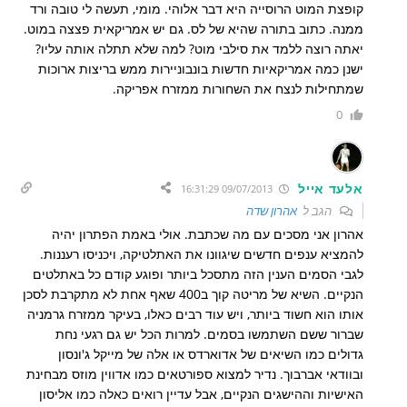
קופצת המוט הרוסייה היא דבר אלוהי. מומי, תעשה לי טובה ורד
ממנה. כתוב בתורה שהיא של לס. גם יש אמריקאית פצצה במוט.
יאתה רוצה ללמד את סילבי מוט? למה שלא תתלה אותה עליו?
ישנן כמה אמריקאיות חדשות בונבוניירות ממש בריצות ארוכות
שמתחילות לנצח את השחורות ממזרח אפריקה.
0
אלעד אייל
09/07/2013 16:31:29
הגב ל
אהרון שדה
אהרון אני מסכים עם מה שכתבת. אולי באמת הפתרון יהיה
להמציא ענפים חדשים שיגוונו את האתלטיקה, ויכניסו רעננות.
לגבי הסמים הענין הזה מתסכל ביותר ופוגע קודם כל באתלטים
הנקיים. השיא של מריטה קוך ב400 שאף אחת לא מתקרבת לסכן
אותו הוא חשוד ביותר, ויש עוד רבים כאלו, בעיקר ממזרח גרמניה
שברור ששם השתמשו בסמים. למרות הכל יש גם רגעי נחת
גדולים כמו השיאים של אדוארדס או אלה של מייקל ג'ונסון
ובוודאי אברבוך. נדיר למצוא ספורטאים כמו אדווין מוזס מבחינת
האישיות וההישגים הנקיים, אבל עדיין רואים כאלה כמו אליסון