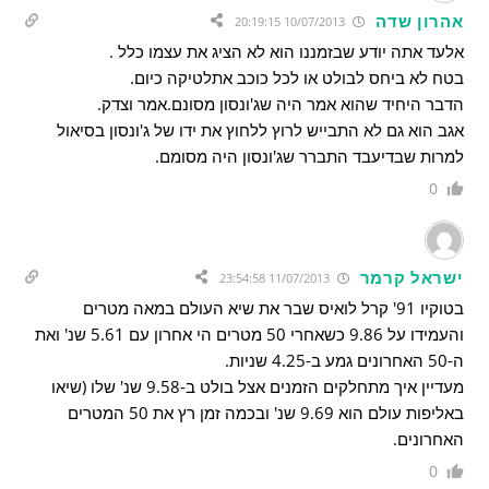
אהרון שדה
10/07/2013 20:19:15
אלעד אתה יודע שבזמננו הוא לא הציג את עצמו כלל .
בטח לא ביחס לבולט או לכל כוכב אתלטיקה כיום.
הדבר היחיד שהוא אמר היה שג'ונסון מסונם.אמר וצדק.
אגב הוא גם לא התבייש לרוץ ללחוץ את ידו של ג'ונסון בסיאול
למרות שבדיעבד התברר שג'ונסון היה מסומם.
0
ישראל קרמר
11/07/2013 23:54:58
בטוקיו 91' קרל לואיס שבר את שיא העולם במאה מטרים
והעמידו על 9.86 כשאחרי 50 מטרים הי אחרון עם 5.61 שנ' ואת
ה-50 האחרונים גמע ב-4.25 שניות.
מעדיין איך מתחלקים הזמנים אצל בולט ב-9.58 שנ' שלו (שיאו
באליפות עולם הוא 9.69 שנ' ובכמה זמן רץ את 50 המטרים
האחרונים.
0