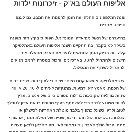
אליפות העולם בא"ק – זיכרונות ילדות
עונת המלפפונים החלה, וזה הזמן להפנות את המבט גם לענפי
ספורט אחרים.
בהיעדרם של האולימפיאדה והמונדיאל, הפוקוס בקיץ הזה מופנה
בעיקר למוסקבה, בה תתקיים השנה אליפות העולם באתלטיקה
קלה, וזה בדיוק הזמן המתאים לנער את האבק מהאלבומים
הישנים ולהתחיל לחטט בארכיונים, והכול במטרה לחמם מנועים
ולהתחיל לשרוף את המסלול.
יש באתלטיקה איזשהו קסם מיוחד שייחודי לענף הזה. שנים רבות
של הכנות, מאמץ יזע ודמעות, מתנקזות לעיתים ל- 10, 20 או 40
שניות גורליות שקובעות גורלות ספורטיביים של אנשים. צריך
להיות משוגע לדבר כדי להשתתף בענף ספורט בו את אדון לגורלך
לטוב ולרע, כשעל כתפיך בלבד מוטלת האחריות לכישלון או
הצלחה. רגע אחד של חוסר ריכוז, שנייה של נפילת מתח, או עודף
מתח והכול הולך לאבדון. דוגמאות לאין ספור לכאן ולכאן מצויות