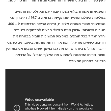
לאין ספור, וזה בעיני היופי וההוד הענף הנהדר הזה וזהו סוד קסמו.
המפגש הראשון והבלתי נשכח עבורי עם האתלטיקה התקיים
באליפות העולם השנייה שהתקיימה ברומא ב-1987. הזיכרון הכי
משמעותי עבורי מאותה אליפות, הייתה הריצה הדרמטית ל – 400
מטרים משוכות. אדווין מוזס מגדולי הרצים למרחקים בינוניים
והרץ הגדול בכל הזמנים במקצוע המשוכות הוביל בבטחה את
הריצה, כשאינו מודע לדרמה אדירה המתפתחת בעקבותיו, כששני
יריביו הגדולים ביותר שראו את גבו במשך שנים ושבעו אכזבות אין
ספור, הריחו הזדמנות להפתיע את האלוף הגדול. על הדרמה
הגדולה בסרטון המצורף