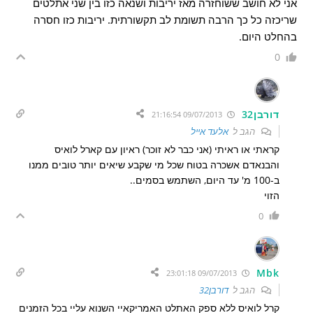
אני לא חושב ששוחזרה מאז יריבות ושנאה כזו בין שני אתלטים
שריכזה כל כך הרבה תשומת לב תקשורתית. יריבות כזו חסרה
בהחלט היום.
0
דורבן32
09/07/2013 21:16:54
הגב ל
אלעד אייל
קראתי או ראיתי (אני כבר לא זוכר) ראיון עם קארל לואיס
והבנאדם אשכרה בטוח שכל מי שקבע שיאים יותר טובים ממנו
ב-100 מ' עד היום, השתמש בסמים..
הזוי
0
Mbk
09/07/2013 23:01:18
הגב ל
דורבן32
קרל לואיס ללא ספק האתלט האמריקאיי השנוא עליי בכל הזמנים