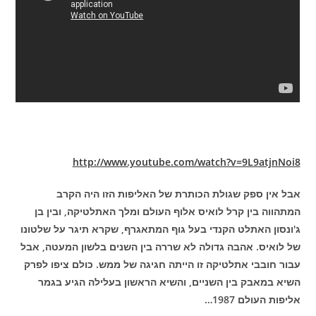
http://www.youtube.com/watch?v=9L9atjnNoi8
אבל אין ספק שגולת הכותרת של האליפות הזו היה הקרב
המתהווה בין קרל לואיס אלוף העולם ומלך האתלטיקה, ובין בן
ג'ונסון האתלט הקנדי בעל גוף המתאגרף, שקרא תיגר על שלטונו
של לואיס. אהבה גדולה לא שררה בין השנים בלשון המעטה, אבל
עבור חובבי אתלטיקה זו הייתה חגיגה של ממש. כולם ציפו לפרק
השיא במאבק בין השניים, והשיא הראשון בעלילה הגיע בגמר
אליפות העולם 1987…