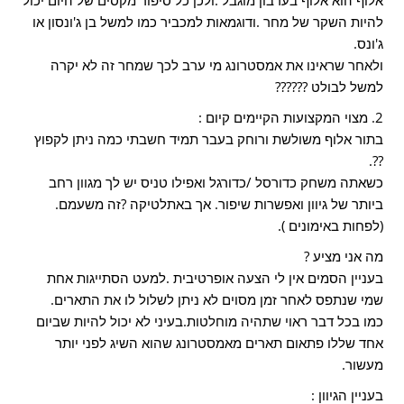
אלוף הוא אלוף בערבון מוגבל .ולכן כל סיפור מקסים של היום יכול
להיות השקר של מחר .ודוגמאות למכביר כמו למשל בן ג'ונסון או
ג'ונס.
ולאחר שראינו את אמסטרונג מי ערב לכך שמחר זה לא יקרה
למשל לבולט ??????
2. מצוי המקצועות הקיימים קיום :
בתור אלוף משולשת ורוחק בעבר תמיד חשבתי כמה ניתן לקפוץ
??.
כשאתה משחק כדורסל /כדורגל ואפילו טניס יש לך מגוון רחב
ביותר של גיוון ואפשרות שיפור. אך באתלטיקה ?זה משעמם.
(לפחות באימונים ).
מה אני מציע ?
בעניין הסמים אין לי הצעה אופרטיבית .למעט הסתייגות אחת
שמי שנתפס לאחר זמן מסוים לא ניתן לשלול לו את התארים.
כמו בכל דבר ראוי שתהיה מוחלטות.בעיני לא יכול להיות שביום
אחד שללו פתאום תארים מאמסטרונג שהוא השיג לפני יותר
מעשור.
בעניין הגיוון :