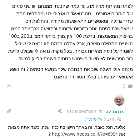
לפתח מהירות מדהימה. עד כמה שהבנתי ממנחם יש שני סוגים
של חומרים אסורים – סטרטאיגדים אנבוליים שמפתחים מסת
שריר גדולה, ומאפשרים התאוששות מהירה, והחלפת דם
שמאפשרת לפתח יותר כדוריות אדומות וכתוצאה מכך יותר חמצן
בריצות המאומצות. בריצת 100 אין צורך ביותר חמצן ב200 ב100
השניים מתחילה מצוקה, אבל אתלט ברמה הזו נראה לי שיכול
לשמור על רמת מהירות גבוהה. בכל מקרה נראה לי שבולט לדעת
רוב הפרשנים לא חשוד בשימוש בסמים לעומת בלייק למשל.
מנחם אולי תעלה שוב את הכתבה שלך בנושא הסמים ? זה נושא
אקטואלי עכשיו גם בגלל הטור דה פראנס
0
מנחם לס
09/07/2013 15:50:10
הגב ל
אלעד אייל
אלעד, הכל נאבד. זה באתר הישן בתוכנה ישנה. כיצד אתה מצאת
את
http://www.hoops.co.il/?p=8954
?