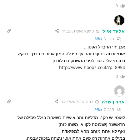
0
אלעד אייל
09/07/2013 11:22:01
הגב ל
Mbk
אכן יחי ההבדל הקטן…
אוטי זכתה בסוף בזהב אך היו לה המון אכזבות בדרך, דווקא
כתבתי עליה טור לפני המשחקים בלונדון
http://www.hoops.co.il/?p=8954
0
אהרון שדה
09/07/2013 14:27:24
הגב ל
Mbk
לאוטי יש רק 2 מדליות זהב אישיות כשאחת בגלל פסילה של
הראשונה (שנכנסה לקו או משהו כזה)
ואף לא אחת מזהב מהאולמפיאדה .
במילים אחרות רק פעם אחת אוטי ניצחה בזכות עצמה.