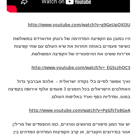
http://www.youtube.com/watch?v=g9GeUpQXl3U
היו כמובן גם הקפיצה המדהימה של ג'ונתן אדוארדס במשולשת
כשיפר פעמיים באותה תחרות את שיא העולם עם שתי קפיצות
אדירות ששינו את ההיסטוריה של הקפיצה המשולשת.
http://www.youtube.com/watch?v=_EG5czhOC3
ואיך אפשר לסיים בלי נקודה ישראלית – אלכס אברבוך גדול
האתלטים הישראלים בכל הזמנים 3 פעמים אלוף אירופה בקפיצה
במוט, ומדליות כסף וארד באליפות העולם.
http://www.youtube.com/watch?v=PgGfsTo8GeA
יש עוד המון סיפורים מרגשים וטרגיים, כמו ההפסדים של מרילין
אוטי במירוצים הקצרים, או קרב הקפיצות המדהים המדהים בין