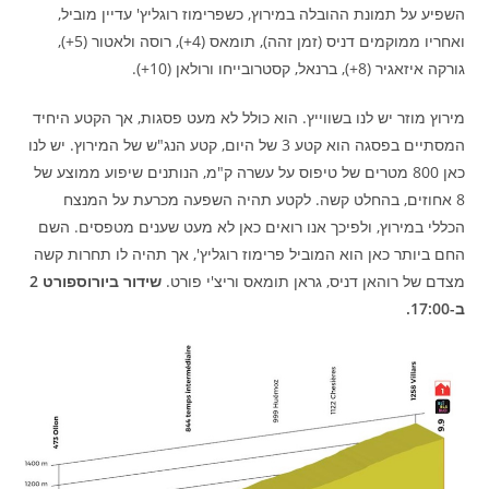
השפיע על תמונת ההובלה במירוץ, כשפרימוז רוגליץ' עדיין מוביל,
ואחריו ממוקמים דניס (זמן זהה), תומאס (4+), רוסה ולאטור (5+),
גורקה איזאגיר (8+), ברנאל, קסטרובייחו ורולאן (10+).
מירוץ מוזר יש לנו בשווייץ. הוא כולל לא מעט פסגות, אך הקטע היחיד
המסתיים בפסגה הוא קטע 3 של היום, קטע הנג"ש של המירוץ. יש לנו
כאן 800 מטרים של טיפוס על עשרה ק"מ, הנותנים שיפוע ממוצע של
8 אחוזים, בהחלט קשה. לקטע תהיה השפעה מכרעת על המנצח
הכללי במירוץ, ולפיכך אנו רואים כאן לא מעט שענים מטפסים. השם
החם ביותר כאן הוא המוביל פרימוז רוגליץ', אך תהיה לו תחרות קשה
מצדם של רוהאן דניס, גראן תומאס וריצ'י פורט.
שידור ביורוספורט 2
ב-17:00.