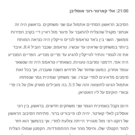
21:00: אלי קארטר-רוני אוסליבן
הסיבוב הראשון הסתיים אתמול עם שני משחקים. בראשון היה זה
אנתוני מקגיל שהצליח להתגבר על פיגור מול ראיין דיי בקרב חפירות
ממושך. השני בין ג'אד טראמפ לכריס ווייקלין היה כנראה המותח
ביותר במשחקים שראינו עד עכשיו. טראמפ, שכבר הוביל 8:4, איבד
את זה לגמרי והתיר לווייקלין להגיע עד פריים מכריע. הפריים המכריע
היה אפי, דרמטי ומרובה טעויות, כשאחריו טראמפ היה זה שנשאר
עומד אחרון. כמעט שחזור של תרחיש השנה שעברה, אך בכל זאת
סימנים מדאיגים למדי עבורו. שני משחקי שמינית גמר שנפתחו
אתמול הגיעו לתוצאה זהה של 5:3, בה מובילים מארק אלן על ג'ו פרי
ובארי הוקינס על ליו האוטיאן.
היום נקבל בשמינית הגמר שני משחקים חדשים. בראשון, בין רוני
אוסליבן לאלי קארטר, יהיה לנו פייבוריט ברור. פתיחת הסיבוב הראשון
של רוקט רוני מול מגווייר הייתה צולעת למדי, אך בהמשך הוא חזר
למוד הקטלני שלו, וחיסל מהר את ההתמודדות. הקפטן שמולו הצליח