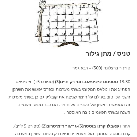
טניס / מתן גילור
טורניר ברצלונה (500) – רבע גמר
13:30
סטפנוס ציציפאס-דומיניק תיים(3)
(ספורט 5+). ציציפאס
הפתיע את וינולאס המקומי בשתי מערכות וכפרס יפגוש את השחקן
השני הכי טוב בעולם על חימר שניצח את קובליק גם כן בשתי מערכות.
זה המפגש הראשון של השניים על חימר. הם כבר נפגשו פעמיים
השנה ובשתי הפעמים ניצח האוסטרי.
אחריו
פאבלו קרנו בוסטה(5)-גריגור דימיטרוב(2)
(ספורט 5 לייב).
קרנו בוסטה הסתבך מול מאנארינו וניצח רק בשובר שוויון במערכה