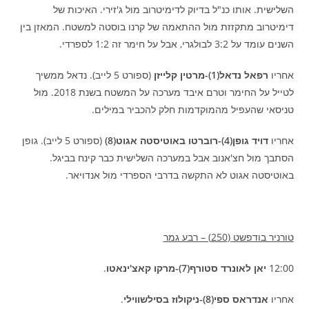
השלישית. אותו כנ"ל בדיוק לדימיטרוב מול ג'זירי. האיכות של
דימיטרוב מתקזזת מול ההתאמה של קרנו בוסטה למשטח. המאזן בין
השנים עומד על 3:2 לבולגרי, אבל על חימר זה 1:2 לספרדי.
אחריו
רפאל נדאל(1)-מרטין קלייזן
(ספורט 5 לייב). נדאל ממשיך
לטייל על החימר וטרם איבד מערכה על המשטח בשנת 2018. מול
טניסאי שהעפיל מהמוקדמות חלק להכביר במילים.
אחריו
דויד גופן(4)-רוברטו באוטיסטה אגוט(8)
(ספורט 5 לייב). גופן
הסתבך מול חצ'אנוב אבל במערכה השלישית כבר קינח בביגל.
באוטיסטה אגוט לא התקשה בדרבי הספרדי מול אנדויאר.
טורניר בודפשט (250) – רבע גמר
12:00
יאן לאונרד סטורף(7)-מרקו קאצ'ינאטו
.
אחריו
אנדראס ספי(8)-ניקולוז בסילשווילי
.