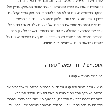
לחזור מעונה מזעזעת ומפיגור מול דוט, ובנחישות האופיינית לו
(המאפיינת אותו גם בחייו הפרטיים) הצליח לזכות במשחק. עדיין מול
הרוקט בשלושה סשנים זה לא אמור להספיק. במשחק השני נקבל את
קיירן ווילסון מול ג'יימי ג'ונס. ווילסון נראה מצויין בסיבוב הראשון,
ובינתיים נראה כמממש את הפוטנציאל העצום שלו. מנגד ג'ונס חולל
אולי את ההפתעה הגדולה של הסיבוב הראשון, כשגבר על שון מרפי
בפריים מכריע. אם המופע של האנדרדוג יימשך גם בסיבוב השני, נוכל
להתחיל לראות היום.
שידורים ביורוספורט.
אופניים / דוד "פאקו" סעדה
הטור של רומנדי – קטע 3
קטע 2 של אתמול היה קטע שהתאים לקבוצת בריחה, וכשמדברים על
בריחה, יש מלך אחד ויחיד בשם תומאס דה גנט. הבלגי המופלא
השתתף כדרכו בקבוצת הבריחה, ובהמשך הוא שוב ברח כדרכו לחבריו
לבריחה על מנת לסמן עוד וי בחגורה העמוסה לעייפה שלו. הקטע לא