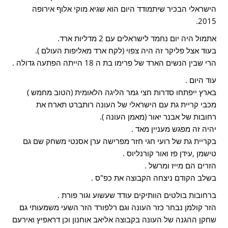
הישראלי הבכיר שיתמודד היום הוא שגיא מוקי אלוף אירופה
2015.
אתמול היה יום נחמד לישראלים עם 2 מדליות ארד.
בעוד אצל פליקר זה היה צפוי (לקח ארד מאליפות העולם ).
הרי שבין הנשים הארד של פרימו בת ה 18 הייתה הפתעה גדולה .
עוד היום .
בארץ ייפתחו סדרות חצי גמר הליגה הלאומית (הטוב מחמש )
מכבי קריית גת עם הישראלי של העונה רותברט תארח את
רחובות של אבנר יאור (מאמן העונה ).
יהיה זה מפגש מעניין מאד .
בקריית גת של רועי חגי חזר מפרישה ערן אסנטי משחק שם גם
טישמן ,עידן פז ואור קורנליוס .
הזרים הם מייז ומרשל .
בשלב הקודם ניצחה הקבוצה את כפ"ס .
ברחובות בולטים הוותיקים עודד שעשוע וגור פורת .
הזר קולמן נבחר כזר העונה וגם רלפורד הזר השעי משמעותי גם
שחקן ההגנה של העונה בקבוצה אליאב אוחנון וכן דראפיץ ואירעם