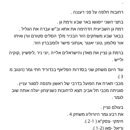
.
רחובות חלפה על פני רעננה .
בחצי השני ייפגשו באר שבע ורמת גן .
רמת גן השביעית הדהימה את אתא וב"ש עברה את הגליל .
בבאר שבע משחקים הזר הבכיר מלך הסלים סטורם וורן ואיתו
אור סלומון ,טוני יאנגר ,אנתוני פישר ולומבברץ הזר.
ברמת גן נציין את מאדן והישראלים אלייה ,יוני ניר ,ליפשיץ ,קוקיה
ולייש .
עוד היום משחק שני בסדרות הפליאף בכדוריד חתי גמר (הטוב מ
3 ).
מכבי תארח את הפועל בדרבי של ראשון ותנסה לסגור עניין .
סגניתה מכבי תל אביב תצא לרחובות כשניצחון יעלה אותה שוב
לגמר .
בעולם נציין .
את רבע גמר היורוליג משחק 4 .
חימקי -צסק"א ( 2-1 ).
וריאל -פאו (1-2 ).