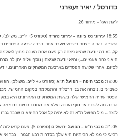
כדורסל / יאיר זעפרני
ליגת העל – מחזור 26
18:55
עירוני נס ציונה – עירוני נהריה
(ספורט 5+ לייב. 
השנייה. נהריה ניצחה בשבוע שעבר אחרי הרבה שבעה הפסדים רצ
קל, בעודה יודעת שהיא ניצחה רק פעם אחת העונה מחוץ לאולמה ה
היא ניצחה פעמיים…) והיא יודעת שניצחון נוסף עליה יתן לה מרח
לסיום. אחרי שלושה הפסדים בארבעת המשחקים האחרונים, יודעים
19:00:
מכבי חיפה – הפועל ת"א
(ספורט 5+ לייב. משולב
כשבועיים, ניצחה את בני הרצליה והתמקמה במקום החמישי. מכב
הפסד שהיה החמישי שלה בששת המשחקים האחרונים היא במקום ה
הרבה מה לשנות עד סוף העונה ואלא אם מתכננים שם ברוממה לה
לנצח… מול הפועל ת"א זה לא יהיה קל אבל החיפאים שכבר גברו 
21:05:
מכבי ת"א – הפועל ירושלים
(ספורט 5). פעם קרא
רביעי כי ממילא הביתיות היא שלך בסדרות רבע הגמר – כבר אי א