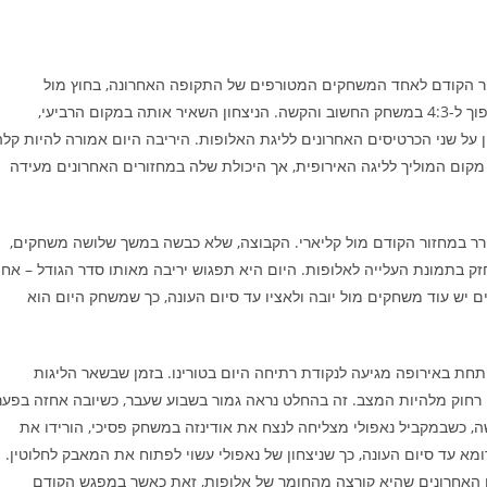
ור הקודם לאחד המשחקים המטורפים של התקופה האחרונה, בחוץ מול
פיורנטינה. המארחת הובילה כבר 2:0 ו-3:2, אך לאציו הצליחה להפוך ל-4:3 במשחק החשוב והקשה. הניצחון השאיר אותה במקום הרביעי,
על שני הכרטיסים האחרונים לליגת האלופות. היריבה היום אמורה להיות קלה
מקום המוליך לליגה האירופית, אך היכולת שלה במחזורים האחרונים מעידה
רר במחזור הקודם מול קליארי. הקבוצה, שלא כבשה במשך שלושה משחקים,
ק בתמונת העלייה לאלופות. היום היא תפגוש יריבה מאותו סדר הגודל – אח
ם יש עוד משחקים מול יובה ולאציו עד סיום העונה, כך שמשחק היום הוא
תחת באירופה מגיעה לנקודת רתיחה היום בטורינו. בזמן שבשאר הליגות
ה רחוק מלהיות המצב. זה בהחלט נראה גמור בשבוע שעבר, כשיובה אחזה בפער
חלשה, כשבמקביל נאפולי מצליחה לנצח את אודינזה במשחק פסיכי, הורידו את
ל אינטר ורומא עד סיום העונה, כך שניצחון של נאפולי עשוי לפתוח את המאבק לחלוטין.
ים האחרונים שהיא קורצה מהחומר של אלופות, זאת כאשר במפגש הקודם