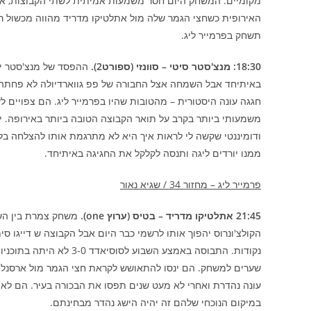
תשחק בפרמייר ליג.
18:30: מנצ'סטר סיטי – סוונזי (ספורט2).
ההפסד של מנצ'סטר יו
באיתיחד אבל השמחה אצל החבורה של פפ גווארדיולה לא פחתה. 
חגגה עונה היסטורית – מהטובות שהיו בפרמייר ליג. הם צפויים 
משמעותי ביותר בקרב על תואר הקבוצה הטובה ביותר באירופה. י
ממנו יורדים ליגה ותנסה לקלקל את החגיגה באיתיחד.
פרמייר ליג – מחזור 34 / שגיא נאור
21:45 אתלטיקו מדריד – בטיס (ערוץ one).
משחק צמרת בין השנ
שערים למשחק. הם ינסו להתאושש לקראת חצי הגמר מול ארסנל ב
עונה נהדרת ואחרי לא מעט שנים תפסו את הבכורה בעיר. הם לא י
במיקום הנוכחי שלהם זה יהיה הישג נהדר מבחינתם.