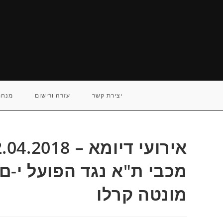
Ski
t
conten
יצירת קשר
עזרה ורישום
מנחם
מכבי ת"א נגד הפועל י-ם, 
מונטה קרלו