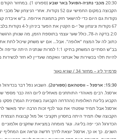
20:30
מכבי נתניה-הפועל באר שבע
67 נקודות וניצחון 
2:0 בדקה ה-78, כולל שער עצמי בתוספת הזמן, מה שנות
כתוב לה על המצח "אלופה". אבל… אם יש משחק שיכול לתת את 
להיות תלוי בכשירות של אנתוני וואקמה שעדיין לא חזר לכשירו
פרמייר ליג – מחזור 34 / שגיא נאור
15:30: ארסנל – ווסטהאם (ספורט2)
ארסנל. רבים מאוהדי התותחנים מאחלים ליום הזה כבר מספר ש
הקבוע בליגת האלופות (וההדחה הקבועה בשמינית הגמר) פסקו מל
ארסנל אבל תמיד שפטתי את ונגר לכף זכות הרבה יותר מאשר לחוב
הקבוצה שלו תמיד היתה בחסרון תקציבי אל מול קבוצות הצמרת 
הכדורגל הכי יפה בליגה. ונגר מומחה במציאת שחקנים אלמוניים 
השנים. כך או כך, ארסנל יוצאת לדרך חדשה ונראה אם המחליף יצ