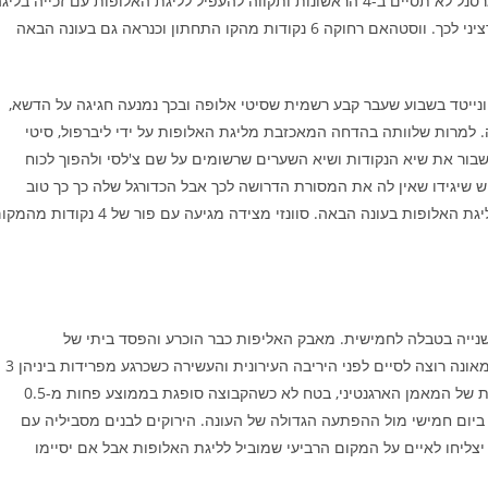
מקומיים. המשחק היום חסר משמעות אמיתית לשתי הקבוצות, ארסנל לא תסיים ב-4 הראשונות ותקווה להעפיל לליגת האלופות עם זכייה בלי
האירופית כשחצי הגמר שלה מול אתלטיקו מדריד מהווה מכשול רציני לכך. ווסטהאם רחוקה 6 נקודות מהקו התחתון וכנראה גם בעונה הבאה
נייטד בשבוע שעבר קבע רשמית שסיטי אלופה ובכך נמנעה חגיגה על הדשא,
למרות שלוותה בהדחה המאכזבת מליגת האלופות על ידי ליברפול, סיטי
לשבור את שיא הנקודות ושיא השערים שרשומים על שם צ'לסי ולהפוך לכוח
ש שיגידו שאין לה את המסורת הדרושה לכך אבל הכדורגל שלה כך כך טוב
ודומיננטי שקשה לי לראות איך היא לא מתרגמת אותו להצלחה בליגת האלופות בעונה הבאה. סוונזי מצידה מגיעה עם פור של 4 נקו
ייה בטבלה לחמישית. מאבק האליפות כבר הוכרע והפסד ביתי של
הקולצ'ונרוס יהפוך אותו לרשמי כבר היום אבל הקבוצה ש דייגו סימאונה רוצה לסיים לפני היריבה העירונית והעשירה כשכרגע מפרידות ביניהן 3
נקודות. התבוסה באמצע השבוע לסוסיאדד 3-0 לא היתה בתוכניות של המאמן הארגנטיני, בטח לא כשהקבוצה סופגת בממוצע פחות מ-0.5
יום חמישי מול ההפתעה הגדולה של העונה. הירוקים לבנים מסביליה עם
צליחו לאיים על המקום הרביעי שמוביל לליגת האלופות אבל אם יסיימו