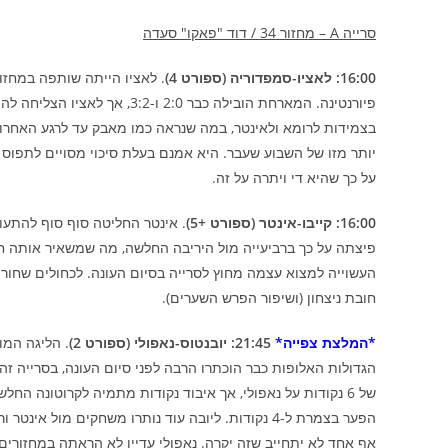
סרייה A – מחזור 34 / דוד "פאקו" סעדה
16:00: לאציו-סמפדוריה (ספורט 4)
. לאציו הייתה שותפה במחז
בצמידות לרומא ולאינטר, במה שנראה כמו מאבק עד לרגע האחרון 
יותר מזו של השבוע שעבר. היא אמנם בעלת סיכוי מסויים לתפוס 
על כך שהיא די ויתרה על זה.
16:00: קייבו-אינטר (ספורט +5)
. אינטר החליטה סוף סוף להתעו
פיצתה על כך ברביעייה מול היריבה החלשה, מה שמשאיר אותה חז
העשוייה למצוא עצמה מחוץ לסרייה בסיום העונה. לכחולים שחורי
חובת ניצחון (ושיפור הפרש השערים).
*המלצת צפייה*
21:45: יובנטוס-נאפולי (ספורט 2)
. הליגה המו
הגדולות האלופות כבר הוכתרו הרבה לפני סיום העונה, בסרייה ז
של 6 נקודות על נאפולי, אך איבוד נקודות מתמיה לקרוטונה ה
הפער בצמרת ל-4 נקודות. ליובה עוד נותרו משחקים מו
אף אחד לא יתחייב שזה יקרה. נאפולי עדיין לא הראתה במחזור