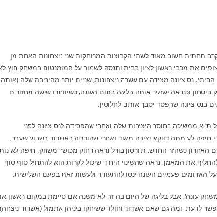
משולב). קרב תחתית חשוב מאוד לשתי הקבוצות המרוחקות שני ניצחונות האחת מן
ופים את מכבי ראשון לציון בבית ותנסה לשמור על המומנטום במשחק חוץ לא
ביתי. נס ציונה מצידה עם עשרה ניצחונות, שניים יותר מהיריבה שלה (אותה
ק ביטחון וכנראה ישאיר אותה בליגה בתום העונה, כשיוותרו שישה מחזורים
 בנס ציונה שהפסד יסבך אותם לחלוטין.
). הפועל ת"א ממשיכה בחוסר היציבות שלה ואחרי שהפסידה לנס ציונה לפני
י חיפה לעומתה דווקא יציבה מאוד ואחרי שהוכתה באשדוד בשבוע שעבר,
אחרון כשהזר החדש, ת'ורסון בורל נראה רחוק מכושר משחק. חיפה לא נות
חליף את המאמן, נראה שהשינוי היחיד שיכול לקרות הוא להתחיל סוף סוף
על האדומים פעמיים העונה ינסו להתעודד ולעשות זאת בפעם השלישית.
ו לזה 'משחק עונה', אבל בליגה של היום בה זה לא משנה אם סיימת במקום ראשון או
פשר לדעת. ומה גם שאם אשדוד וחולון ששיחקו ביניהן אתמול (אשדוד ניצחה)