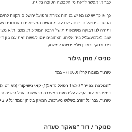
כבר אי אפשר לדעת מי הקבוצה הטובה בליגה.
כך או כך יש לנו מפגש בניחוח צמרת והפועל ירושלים תקווה להי
הפסד… ירושלים ניצחה ארבעה מחמשת המשחקים האחרונים שלה ו
ותהיה לנו דבוקה משמעותית של ארבע המוליכות. מכבי ת"א מצי
שוב, לגלבוע/גליל ביד אליהו. הצהובים ינסו לעשות זאת עם ג'ון ד
פרחובסקי ובולדן שלא ירשמו למשחק.
טניס / מתן גילור
טורניר מונטה קרלו (1000) – גמר
*המלצת צפייה*
15:30
רפאל נדאל(1)-קאי נישיקורי
(
דימיטרוב עוד הקשה עליו מעט במערכה הראשונה, אבל השניה נרא
טורניר. גבר על זוורב בשלוש מערכות. המאזן ביניהן עומד על 2:9 לספרדי כולל 0:4 על חימר.
סנוקר / דוד "פאקו" סעדה