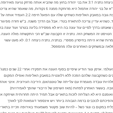
(ספורט 1). במחזור הקודם ניצחה נתניה 3:1 את בני יהודה בחוץ מה שהביא אותה מרחק נגיעה מאירופה.
הקבוצה במקום החמישי עם 52 נקודות. אחרי הניצחון של מכבי ת"א על בני יהודה אתמול היא מרוחקת ממנה 6 נקודות, מה שאומר שהיא צר
נקודות גם היום כדי להישאר חזק בתמונת אירופה. ב"ש איבדה קצת גובה במאבק האליפות כשתיקו שלה עם הפועל חיפה 2:2 העמיד אותה על
של י-ם הקטין את הפער ביניהן ל-4 נקודות בלבד, כשהיא עדיין צריכה להתארח בטדי. אבל גם הדרך משנה. ב"ש חזרה מפיגור
ן הרגשה שאנחנו בדרך לסיים עוד עונה בה היא לא מפסידה בליגה בטרנר ועוד עונה בה
הטויסט זה המשחק הזה. נתניה זו הקבוצה שב"ש הכי התקשתה מולה העונה.
בב"ש הסתיים המשחק בתיקו 1:1 למרות שנתניה היתה עדיפה ולמרות שהיא היתה בחיסרון מספרי. בנתניה, נתניה ניצחה 0:1. לא מעט עשוי
ת מלאה ובמשחקים האחרונים עלה מהספסל.
. השבוע נפל דבר בכדורגל העולמי. ארסן ונגר הודיע שיסיים בסוף העונה את תפקידו אחרי 22 שנים
נים כשהקבוצה שלהם הפכה ללא רלוונטית במאבק האליפות ואפילו המקום
היות עובדה מוגמרת עם עלייתה של טוטנהאם, היריבה העירונית. אינני אוהד
ה. בעשור האחרון לפחות (מאז השיפוץ של הייבורי שהפך לאמירויות)
ואומנם היא לא הצליחה לזכות בתארים אבל תמיד היתה תחרותית ושיחקה א
והפיכתם לכוכבים ברמה הגבוהה ביותר ויש אינספור דוגמאות לכך לאורך
ליח במקום בו ונגר כשל – להיות שוב פקטור משמעותי באירופה וזכייה בתארי