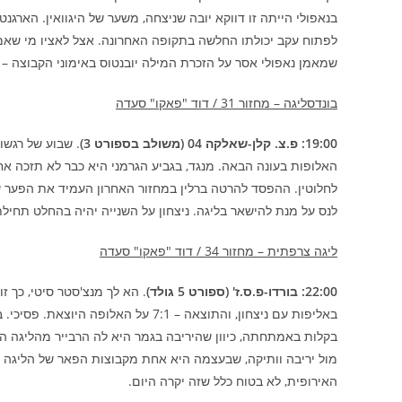
בנאפולי הייתה זו דווקא יובה שניצחה, משער של היגוואין. הארגנט
לפתוח עקב יכולתו החלשה בתקופה האחרונה. אצל לאציו מי שאמ
שמאמן נאפולי אסר על הזכרת המילה יובנטוס באימוני הקבוצה –
בונדסליגה – מחזור 31 / דוד "פאקו" סעדה
19:00: פ.צ. קלן-שאלקה 04 (משולב בספורט 3)
. שבוע של רגשו
האלופות בעונה הבאה. מנגד, בגביע הגרמני היא כבר לא תזכה אח
לחלוטין. ההפסד להרטה ברלין במחזור האחרון העמיד את הפער 
לנס על מנת להישאר בליגה. ניצחון על השנייה יהיה בהחלט תחילת
ליגה צרפתית – מחזור 34 / דוד "פאקו" סעדה
22:00: בורדו-פ.ס.ז' (ספורט 5 גולד)
. הא לך מנצ'סטר סיטי, כך ז
באליפות עם ניצחון, והתוצאה – 7:1 על
בקלות באמתחתה, כיוון שהיריבה בגמר היא לה הרבייר מהליגה הש
מול יריבה וותיקה, שבעצמה היא אחת מקבוצות הפאר של הליגה ה
האירופית, לא בטוח כלל שזה יקרה היום.