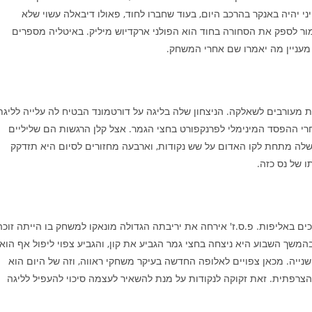
יני יהיה באנקר בהרכב היום, בעוד שחברו לחוד, פאולו דיבאלה עשוי שלא
ור לספק את הסחורה בחוד הוא הפולני ארקדיוש מיליק. באיטליה מספרים
 מעניין מה יאמרו שם אחרי המשחק.
ת מעורבים לשאלקה. הניצחון שלה בליגה על דורטמונד הבטיח לה עלייה לליגת
רי ההפסד המינימלי לפרנקפורט בחצי הגמר. אצל קלן הרגשות הם שליליים
שלה מתחת לקו האדום על שש נקודות, וארבעה מחזורים לסיום היא תזדקק
ו של נס כזה.
וכים באליפות. פ.ס.ז' אירחה את יריבתה הגדולה מונאקו למשחק בו הייתה זוכה
 האלופה היוצאת. פסיכי. בהמשך השבוע היא ניצחה בחצי גמר הגביע את קון, והגביע צפוי ליפול אף הוא
נייה. מכאן צפויים לאלופה החדשה בעיקר משחקי ראווה, וזה של היום הוא
צרפתית. זאת זקוקה לנקודות על מנת להשאיר לעצמה סיכוי להעפיל לליגה