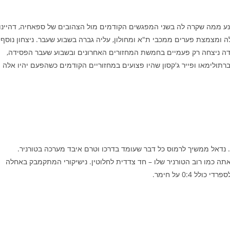
מנע ממה שקרה לה בשני המפגשים הקודמים מול הצהובים של ספאחיה, דהיינו,
מצמצת פערים ממכבי ת"א ומחולון, עליה גברה בשבוע שעבר. ניצחון נוסף
דה ניצחה רק פעמיים בחמשת המחזורים האחרונים ובשבוע שעבר הפסידה,
יברתולימאו ופייר ג'קסון שהיו פצועים במחזוריים הקודמים כשהפעם יהיו אלה
ספורט 3). נדאל ממשיך לרמוס כל דבר שעומד בדרכו וטרם איבד מערכה בטורניר.
תה כמו רוב הטורניר שלו – חד צדדית לחלוטין. נישיקורי המתקמבק באחלה