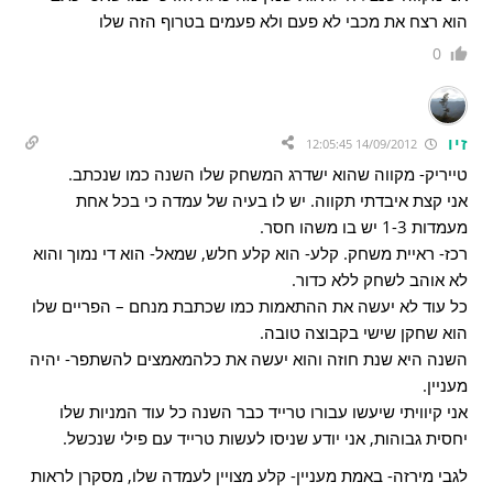
הוא רצח את מכבי לא פעם ולא פעמים בטרוף הזה שלו
0
זיו
14/09/2012 12:05:45
טייריק- מקווה שהוא ישדרג המשחק שלו השנה כמו שנכתב.
אני קצת איבדתי תקווה. יש לו בעיה של עמדה כי בכל אחת
מעמדות 1-3 יש בו משהו חסר.
רכז- ראיית משחק. קלע- הוא קלע חלש, שמאל- הוא די נמוך והוא
לא אוהב לשחק ללא כדור.
כל עוד לא יעשה את ההתאמות כמו שכתבת מנחם – הפריים שלו
הוא שחקן שישי בקבוצה טובה.
השנה היא שנת חוזה והוא יעשה את כלהמאמצים להשתפר- יהיה
מעניין.
אני קיוויתי שיעשו עבורו טרייד כבר השנה כל עוד המניות שלו
יחסית גבוהות, אני יודע שניסו לעשות טרייד עם פילי שנכשל.
לגבי מירזה- באמת מעניין- קלע מצויין לעמדה שלו, מסקרן לראות