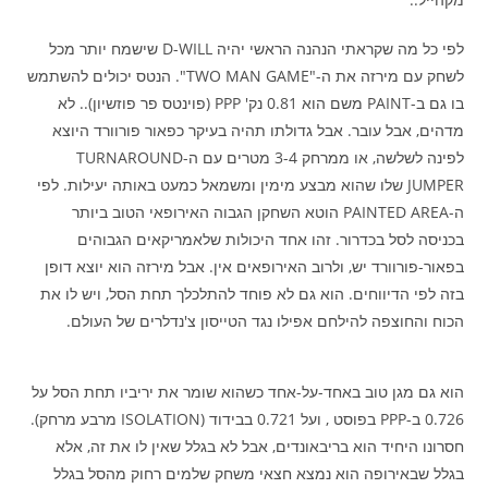
לפי כל מה שקראתי הנהנה הראשי יהיה D-WILL שישמח יותר מכל
לשחק עם מירזה את ה-"TWO MAN GAME". הנטס יכולים להשתמש
בו גם ב-PAINT משם הוא 0.81 נק' PPP (פוינטס פר פוזשיון).. לא
מדהים, אבל עובר. אבל גדולתו תהיה בעיקר כפאור פורוורד היוצא
לפינה לשלשה, או ממרחק 3-4 מטרים עם ה-TURNAROUND
JUMPER שלו שהוא מבצע מימין ומשמאל כמעט באותה יעילות. לפי
ה-PAINTED AREA הוטא השחקן הגבוה האירופאי הטוב ביותר
בכניסה לסל בכדרור. זהו אחד היכולות שלאמריקאים הגבוהים
בפאור-פורוורד יש, ולרוב האירופאים אין. אבל מירזה הוא יוצא דופן
בזה לפי הדיווחים. הוא גם לא פוחד להתלכלך תחת הסל, ויש לו את
הכוח והחוצפה להילחם אפילו נגד הטייסון צ'נדלרים של העולם.
הוא גם מגן טוב באחד-על-אחד כשהוא שומר את יריביו תחת הסל על
0.726 ב-PPP בפוסט , ועל 0.721 בבידוד (ISOLATION מרבע מרחק).
חסרונו היחיד הוא בריבאונדים, אבל לא בגלל שאין לו את זה, אלא
בגלל שבאירופה הוא נמצא חצאי משחק שלמים רחוק מהסל בגלל