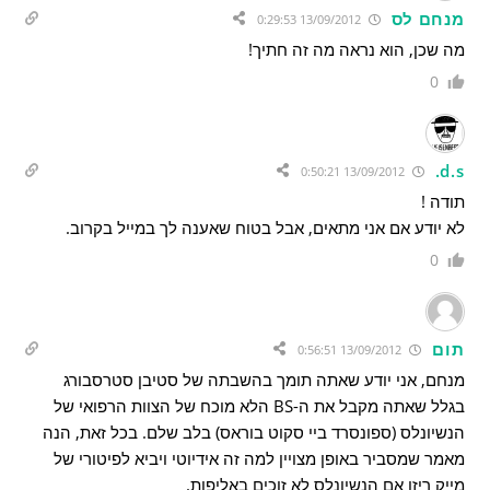
מנחם לס
13/09/2012 0:29:53
מה שכן, הוא נראה מה זה חתיך!
0
d.s.
13/09/2012 0:50:21
תודה !
לא יודע אם אני מתאים, אבל בטוח שאענה לך במייל בקרוב.
0
תום
13/09/2012 0:56:51
מנחם, אני יודע שאתה תומך בהשבתה של סטיבן סטרסבורג
בגלל שאתה מקבל את ה-BS הלא מוכח של הצוות הרפואי של
הנשיונלס (ספונסרד ביי סקוט בוראס) בלב שלם. בכל זאת, הנה
מאמר שמסביר באופן מצויין למה זה אידיוטי ויביא לפיטורי של
מייק ריזו אם הנשיונלס לא זוכים באליפות.