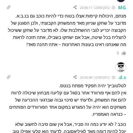
MG
12/09/2012 20:06:11
מנחם, היכולות קיימות אצלו בטוח כדי להיות כוכב גם בנ.ב.א.
מדובר על שחקן שניזון מאד מהמשחק הקבוצתי, ולכן הסגנון של
הקבוצה יכריע לגבי ההשתלבות שלו. לא מדובר על שחקן ששיכול
להצליח בכל שיטה, אבל אם ישחקו בשבילו, אתה תזכה לראות
מה שאנחנו ראינו בעונות האחרונות – אתה תהנה מאד!
0
d.s.
12/09/2012 20:56:48
לטלטוביץ' יהיה תפקיד מפתח בנטס.
אין להם אף פורוורד אחר בסגל עם קליעה מבחוץ שיכולה לרווח
להם את המשחק, ולדעתי יש סיכוי גבוה שברגעי ההכרעה של
משחקים הוא יהיה על המגרש במקום אחד הפורוורדים הפותחים
– כנראה האמפריז.
כוכב ? לא יודע כמה זה סביר, אבל אין שום סיבה לחשוב שלא
יוכל להיות דומה מאד לאיליאסובה. לדעתי הוא קלעי אפילו טוב