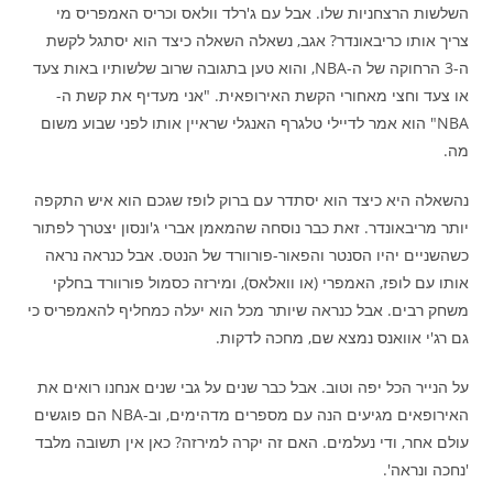
השלשות הרצחניות שלו. אבל עם ג'רלד וולאס וכריס האמפריס מי
צריך אותו כריבאונדר? אגב, נשאלה השאלה כיצד הוא יסתגל לקשת
ה-3 הרחוקה של ה-NBA, והוא טען בתגובה שרוב שלשותיו באות צעד
או צעד וחצי מאחורי הקשת האירופאית. "אני מעדיף את קשת ה-
NBA" הוא אמר לדיילי טלגרף האנגלי שראיין אותו לפני שבוע משום
מה.
נהשאלה היא כיצד הוא יסתדר עם ברוק לופז שגכם הוא איש התקפה
יותר מריבאונדר. זאת כבר נוסחה שהמאמן אברי ג'ונסון יצטרך לפתור
כשהשניים יהיו הסנטר והפאור-פורוורד של הנטס. אבל כנראה נראה
אותו עם לופז, האמפרי (או וואלאס), ומירזה כסמול פורוורד בחלקי
משחק רבים. אבל כנראה שיותר מכל הוא יעלה כמחליף להאמפריס כי
גם רג'י אוואנס נמצא שם, מחכה לדקות.
על הנייר הכל יפה וטוב. אבל כבר שנים על גבי שנים אנחנו רואים את
האירופאים מגיעים הנה עם מספרים מדהימים, וב-NBA הם פוגשים
עולם אחר, ודי נעלמים. האם זה יקרה למירזה? כאן אין תשובה מלבד
'נחכה ונראה'.