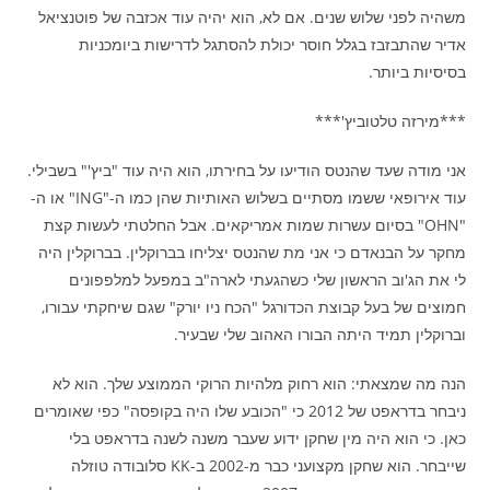
משהיה לפני שלוש שנים. אם לא, הוא יהיה עוד אכזבה של פוטנציאל
אדיר שהתבזבז בגלל חוסר יכולת להסתגל לדרישות ביומכניות
בסיסיות ביותר.
***מירזה טלטוביץ'***
אני מודה שעד שהנטס הודיעו על בחירתו, הוא היה עוד "ביץ'" בשבילי.
עוד אירופאי ששמו מסתיים בשלוש האותיות שהן כמו ה-"ING" או ה-
"OHN" בסיום עשרות שמות אמריקאים. אבל החלטתי לעשות קצת
מחקר על הבנאדם כי אני מת שהנטס יצליחו בברוקלין. בברוקלין היה
לי את הג'וב הראשון שלי כשהגעתי לארה"ב במפעל למלפפונים
חמוצים של בעל קבוצת הכדורגל "הכח ניו יורק" שגם שיחקתי עבורו,
וברוקלין תמיד היתה הבורו האהוב שלי שבעיר.
הנה מה שמצאתי: הוא רחוק מלהיות הרוקי הממוצע שלך. הוא לא
ניבחר בדראפט של 2012 כי "הכובע שלו היה בקופסה" כפי שאומרים
כאן. כי הוא היה מין שחקן ידוע שעבר משנה לשנה בדראפט בלי
שייבחר. הוא שחקן מקצועני כבר מ-2002 ב-KK סלובודה טוזלה