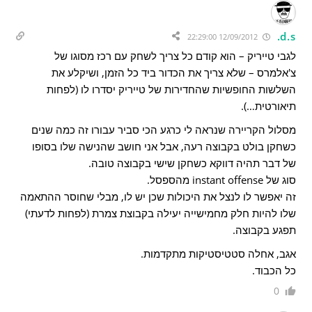
d.s.
12/09/2012 22:29:00
לגבי טייריק – הוא קודם כל צריך לשחק עם רכז מסוגו של
צ'אלמרס – שלא צריך את הכדור ביד כל הזמן, ושיקלע את
השלשות החופשיות שהחדירות של טייריק יסדרו לו (לפחות
תיאורטית…).
מסלול הקריירה שנראה לי כרגע הכי סביר עבורו זה כמה שנים
כשחקן בולט בקבוצה רעה, אבל אני חושב שהנישה שלו בסופו
של דבר תהיה דווקא כשחקן שישי בקבוצה טובה.
סוג של instant offense מהספסל.
זה יאפשר לו לנצל את היכולות שכן יש לו, מבלי שחוסר ההתאמה
שלו להיות חלק מחמישייה יעילה בקבוצת צמרת (לפחות לדעתי)
תפגע בקבוצה.
אגב, אחלה סטטיסטיקות מתקדמות.
כל הכבוד.
0