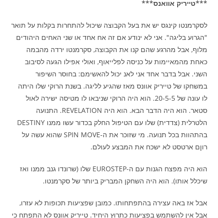
***טייריק אוואנס***
לסקרמנטו קינגס יש את בעל הקבוצה שיכול להתחרות בקלות על תואר
"הגרוע בליגה". אני לא ינודע אם זה אח אחד או שני האחים היהודים
מלוף, אבל מהרגע שהם קנו את הקבוצה, סקרמנטו ירדה מהבמה
כאחת מהמאיימות על כניסה לפלייאוף, ואולי אפילו הגעה לסיבוב
השני. אבל בדבר אחד אני לאנ יכול להאשימם: בחוסר השיפור
במשחקו של טייריק אוונס מאז שהגיע לליגה. בשנת הרוקי שלו היתה
לו עונה של 20-5-5. הוא היה הרוקי שניבאו לו מטיסה ישירה לאול
סטאר. הוא היה הדבר הבא. הוא היה REVELATION. התנועה
הלטרלית (צדדית) שלו עם הטיפול החלק בכדור עשו ממנו DESTINY
בהתהוות בכל תנועה. מי שזוכר את ה-SPIN MOVE שהוא עשה על
רוןם ארטסט לא ישכח את המבצע לעולם.
הוא היה מפצח הגנות עם ה-EUROSTEP שלו (שרונדו גנב ממנו ואז
שיכלל אותו). הוא היה השחקן המבריק ביותר של סקרמנטו.
אבל אז באה עצירה בהתפתחותו. כמובן שפציעות תכופות לא עזרו,
אבל אין להשתמש בפציעות כתרוץ היחיד. טייריק אוונס לא התפתח כי