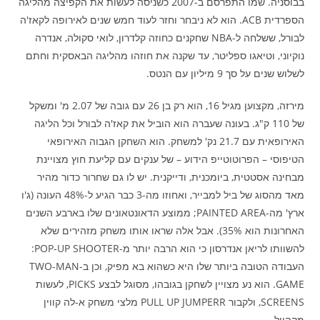
בבוסניה. שמו התפרסם ב-2007 כשניסה לעשות את הקפיצה מהליגה
הספרדית ACB. הוא לא ניבחר וחזר לעוד חמש שנים לאירופה לקאז'ה
לבורל, ששלחה ל-NBA שחקנים כחוזה קלדרון, לואי סקולה, אנדרה
נוקיוני, וטיאגו ספליטר, עד שקנה את חוזהו מהליגה הבאסקית וחתם
לשלוש שנים על סך 9 מיליון עם הנטס.
מירזה, מקצוען מגיל 16, הוא רק בן 26 עם גובה של 2.07 מ' ומשקל
של 110 ק"ג. בעונה שעברה הוא הוביל את קאז'ה לבורל וכל הליגה
האירופאית עם 21.7 נק' למשחק. הוא השחקן הגבוה האירופאי
הטיפוסי – הפרוטוטייפ הידוע – של ענקים עם קליעת חוץ מצויינת
מבחינה אסטטית, ביומכנית, ודייקנית. יש לו גם שחרור כדור מהיר
מאד מהסוג של ביל למבייר, ואחוזו מה-3 כבר הגיע ל-48% העונה (ג'ו
ארץ' מה-PAINTED AREA; ממוצע הדאונטאונים שלו בארבע השנים
האחרונות הוא 35%). אבל אלה שראו אותו משחק מזהירים שלא
להשוותו לריאן אנדרסון כי הוא הרבה יותר מ-POP-UP SHOOTER:
העבודה הטובה ביותר שלו היא כשהוא בא מפיק, וכן ב-TWO-MAN
GAME. הוא נע מצויין לשחקן בגובהו, מסוגל לבצע PICKS, לעשות
SCREENS, ולקבור PULL UP JUMPERR מלצי משחק א-לה קווין
מקהייל..