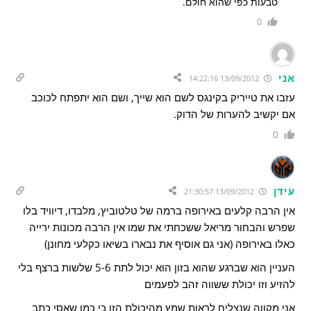
טבעות כפי שהוא חולם.
0
אני
13/09/2012 14:22:16
עזבו את טייריק בקינגס לשם הוא שייך, ושם הוא יתפתח לכוכב
אם יקשיב להערות של הדוק.
0
עידן
13/09/2012 21:30:57
אין הרבה קלעים באירופה ברמה של טלטוביץ, מלבדו, דיוויד בלו
שפרש והבחור מריאל ששכחתי את שמו אין הרבה מכונות ירייה
כאלו באירופה (אני גם אוסיף את נבארו בשיאו כקלעי מחונן)
העניין הוא שברגע שהוא בזון הוא יכול לתת 5-6 שלשות ברצף בלי
להזיע וזו יכולת ששווה זהב לפעמים
אני מקווה שנצליח לראות שמץ מהיכולת הזו כי כמו שאסי כתב