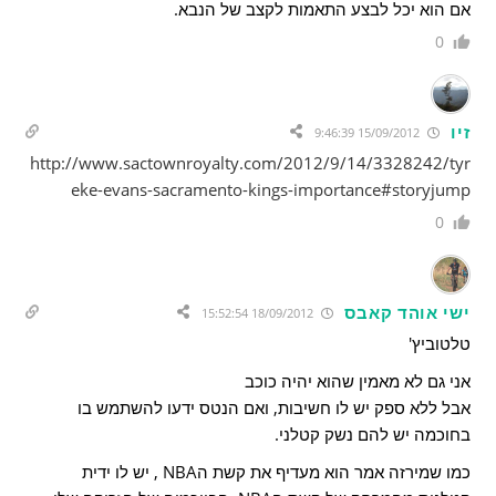
אם הוא יכל לבצע התאמות לקצב של הנבא.
0
זיו
15/09/2012 9:46:39
http://www.sactownroyalty.com/2012/9/14/3328242/tyr
eke-evans-sacramento-kings-importance#storyjump
0
ישי אוהד קאבס
18/09/2012 15:52:54
טלטוביץ'
אני גם לא מאמין שהוא יהיה כוכב
אבל ללא ספק יש לו חשיבות, ואם הנטס ידעו להשתמש בו
בחוכמה יש להם נשק קטלני.
כמו שמירזה אמר הוא מעדיף את קשת הNBA , יש לו ידית