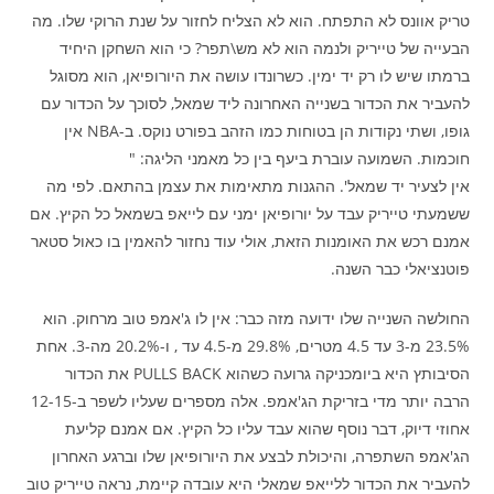
טריק אוונס לא התפתח. הוא לא הצליח לחזור על שנת הרוקי שלו. מה
הבעייה של טייריק ולנמה הוא לא מש\תפר? כי הוא השחקן היחיד
ברמתו שיש לו רק יד ימין. כשרונדו עושה את היורופיאן, הוא מסוגל
להעביר את הכדור בשנייה האחרונה ליד שמאל, לסוכך על הכדור עם
גופו, ושתי נקודות הן בטוחות כמו הזהב בפורט נוקס. ב-NBA אין
חוכמות. השמועה עוברת ביעף בין כל מאמני הליגה: "
אין לצעיר יד שמאל'. ההגנות מתאימות את עצמן בהתאם. לפי מה
ששמעתי טייריק עבד על יורופיאן ימני עם לייאפ בשמאל כל הקיץ. אם
אמנם רכש את האומנות הזאת, אולי עוד נחזור להאמין בו כאול סטאר
פוטנציאלי כבר השנה.
החולשה השנייה שלו ידועה מזה כבר: אין לו ג'אמפ טוב מרחוק. הוא
23.5% מ-3 עד 4.5 מטרים, 29.8% מ-4.5 עד , ו-20.2% מה-3. אחת
הסיבותץ היא ביומכניקה גרועה כשהוא PULLS BACK את הכדור
הרבה יותר מדי בזריקת הג'אמפ. אלה מספרים שעליו לשפר ב-12-15
אחוזי דיוק, דבר נוסף שהוא עבד עליו כל הקיץ. אם אמנם קליעת
הג'אמפ השתפרה, והיכולת לבצע את היורופיאן שלו וברגע האחרון
להעביר את הכדור ללייאפ שמאלי היא עובדה קיימת, נראה טייריק טוב