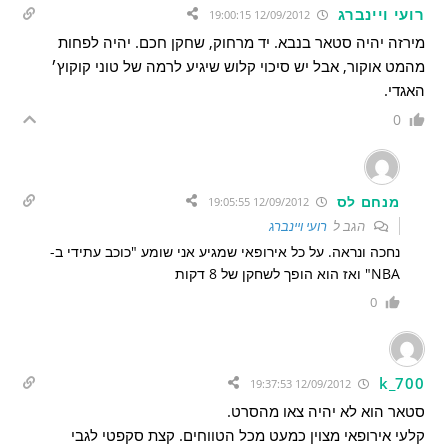
רועי ויינברג
12/09/2012 19:00:15
מירזה יהיה סטאר בנבא. יד מרחוק, שחקן חכם. יהיה לפחות
מהמט אוקור, אבל יש סיכוי קלוש שיגיע לרמה של טוני קוקוץ׳
האגדי.
0
מנחם לס
12/09/2012 19:05:55
הגב ל
רועי ויינברג
נחכה ונראה. על כל אירופאי שמגיע אני שומע "כוכב עתידי ב-
NBA" ואז הוא הופך לשחקן של 8 דקות
0
k_700
12/09/2012 19:37:53
סטאר הוא לא יהיה צאו מהסרט.
קלעי אירופאי מצוין כמעט מכל הטווחים. קצת סקפטי לגבי