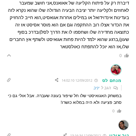
דיברת רק על פיתוח הקליעה של אאואנס,אני חושב שמעבר
לאחוזים ולקליעה יותר יציבה הבעיה הגדולה שלו שהוא נקרא לזה
בעדינות אינדוידואל או במילים אחרות אגואסיט,הוא חייב להחזיק
את הכדור אצלו רוב ההתקפה וגם אם הוא מוסר אסיסט אז זה
כתוצאה מחדירה שלו ושחסמו לו את הדרך לסל(ובדרכ בסוף
שעון),ברגע שהוא ילמד להיות פחות אגואיסט ולשתף אץ החברים
שלו,אז הוא יוכל להתפתח כאולסטאר
0
מנחם לס
12/09/2012 14:02:10
הגב ל
יניב
במשחק האגואיסטי שלו חל שיפור בעונה שעברה. אבל אולי גם כי
סחב פציעה ולא היה במלוא כושרו!
0
ניר אורון
12/09/2012 13:16:34