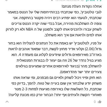
אחלה נקודות העלת מנחם!
לגבי טלטוביץ', כפי שכתבתי בבהתייחסות שלי על הנטס במאמר
שכתבתי, לטעמי הוא יפתיע רבים ויהיה פקטור בהתקפה. אני
צופה לו השתלבות מהירה, אבל בכדי שזה יקרה הנטס צריכים
לשחק עבורו ולהכניס אותו לקצב ולסגנון של ה NBA ולא רק לזרוק
אותו למים ולראות אם איך הוא משתלב.
על פניו, לטלטוביץ' יש באמת את כל הנתונים להצליח! הוא בחור
גדול (2.06) וקלעי אדיר מחוץ לקשת, דבר שמאוד אוהבים לראות
בארה"ב מאירופאים גדולים שיודעים לקלוע גם מעמדה 4. הוא
מגיע בגיל נהדר של 26 וזה גם יעזור לו בבגרות המנטאלית
להשתלב מהר (בניגוד לאירופאים אחרים שמגיעים בגילאים
צעירים יותר ישר מהדראפט).
הוא חזק ופיזי ויכול לשחק ולאיים גם מבפנים, ומי שראה אותו
משחק יודע שלבחור אין שום בעייה של טווח. להפך, בדיוק כפי
שכתבת, כל השלשות שלו באירופה מגיעות לפחות 2-3 מטר
מאחורי הקשת ולעיתים אף יותר! הבחור זורק כמו מכונת קליעה!
0