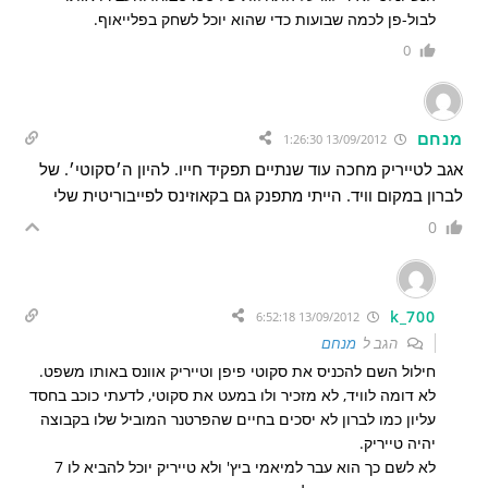
לבול-פן לכמה שבועות כדי שהוא יוכל לשחק בפלייאוף.
0
מנחם
13/09/2012 1:26:30
אגב לטייריק מחכה עוד שנתיים תפקיד חייו. להיון ה׳סקוטי׳. של
לברון במקום וויד. הייתי מתפנק גם בקאוזינס לפייבוריטית שלי
0
k_700
13/09/2012 6:52:18
הגב ל
מנחם
חילול השם להכניס את סקוטי פיפן וטייריק אוונס באותו משפט.
לא דומה לוויד, לא מזכיר ולו במעט את סקוטי, לדעתי כוכב בחסד
עליון כמו לברון לא יסכים בחיים שהפרטנר המוביל שלו בקבוצה
יהיה טייריק.
לא לשם כך הוא עבר למיאמי ביץ' ולא טייריק יוכל להביא לו 7