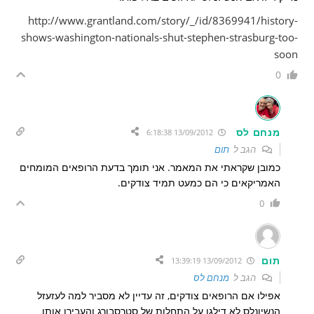
http://www.grantland.com/story/_/id/8369941/history-
shows-washington-nationals-shut-stephen-strasburg-too-
soon
0
מנחם לס
13/09/2012 6:18:38
הגב ל
תום
כמובן שקראתי את המאמר. אני תומך בדעת הרופאים המומחים
האמריקאים כי הם כמעט תמיד צודקים.
0
תום
13/09/2012 13:39:19
הגב ל
מנחם לס
אפילו אם הרופאים צודקים, זה עדיין לא מסביר למה לעזעזל
הנשיונלס לא דילגו על התחלות של סטרסבורג והעבירו אותו