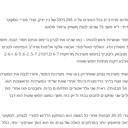
כשהשמש שוקעת במערב וקרניה שולחות רבדים-רבדים של צבעי אדום מרהיבים בכל הגוונים על ה-SKYLINE של ניו יורק, אנדי מוריי הסקוטי
י אנושיות ורגש לכנותו – כמו שכינו את לברון ג'יימס אותם חסרי הבנה וחסר
תמיד מאיזה צד משתין הדג. האלוף האולימפי, ועכשיו אלוף אליפות ארה"ב הפתוחה לטניס
הוא ללא ספק היום הטניסאי הטוב בעולם, תואר שהערב הוא לקח מנובאק ג'קוביץ' בחמש מערכות מרתקות 6-7 (10/12), 5-7, 6-2, 6-3, ו-2-6
, ארבע דקות מתחת חמש שעות.
 משתי מערכות נצחון שאחריהן באו שתי מערכות הפסד, וחזרו לנצח את המערכה
עשה זאת בדרך הדרמטית ביותר אחרי שאת שדתי המערכות הראשונות הוא
ניצח במרתון של וולים שהגיעו כמה ]פעמים ל-40 (הארוך ביותר – 54 חבטות!). ראית שני גלדיאטורים הנלחמים ברוח, וחובטים פגז אחרי פגז
ולים שני שחקנים לחבוט בכוח ודיוק כזה משך כמעט חמש שעות הוא דבר
ג'וקוביץ' הבין במערכה השלישית והרביעית שלעמוד ולחבוט נגד אנדי 30-35 חבטות אחרי כל הגשה הוא המתקון הדרוש למוריי לנצחון. הסקוטי
נראה מתאמץ יותר במרתונים האלה של טניס, אז הוא הפך אגרסיבי יותר, כולל