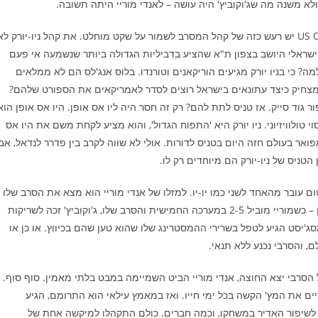
 משנה מה שג'וקוביץ' היה עושה – לאנדי מוריי היתה תשובה.
משחק ההגנה של הסקוטי הכניס את הקהל לאקסטזה. רק ב-US OPEN יש רעש כזה של קהל המסרב לשמור על שקט מוחלט. את קהל ניו-יורק ל
 ישנו איזה שהוא עתונאי ישראלי היושב בצפון ת"א שהציע בדביליות הגדולה ביותר שנשמעה אי פעם
מה? כי בניו יורק מגיעים הוריקאנים וטורנדו. בלוס אנג'לס הם לא ממלאים
 מצחיק כיצד עתונאים בישראל רוצים לסדר לאמריקאים את הספורט שלהם?
ס אנג'לס הם לא מסוגלים להחזיק אפילו קבוצת פוטבול NFL פור גוד סייק. אז טניס לתת להם? רק זה חסר היה ליו אס אופן. היו אס אופן הו
י טולוויזיוני. ניו יורק היא 'התפוח הגדול', והוא מציע לקחת משם את היו אס
ואר בעולם חזה היום בטניס לדורות. אולי לא שווה לקרב בין פדרר לנדאל, אב
הטניס של ניו-יורק הם מיוחדים רק לו.
 עובר מהאחד לשני כמו יו-יו. למזלו של אנדי מוריי הוא מצא את הסרב שלו
במערכה החמישית ופתח לעצמו רווח מספיק לנצחון. בדרך לנצחון – כשמוריי מוביל 2-5 במערכה החמישית והסרב שלו, ג'וקוביץ' זכה לשריקות
ג'יסט הגיע לטפל בשרירי ההמסטרינג שלו שהוא טען שהם בכיווץ. או כן או
ם, והסרבי נכנע ללא תנאי.
כדור האחרון של הסרבי יצא החוצה, אנדי מוריי הביט השמיימה במבט בלתי מאמין. סוף סוף.
ם את המץ' הקשה בכל ימי חייו. ואז במאמץ עילאי הוא התרומם, הגיע
י לשיפור האדיר במשחקו, וכמה חברים. כולם התקהלו למיקשה אחת של