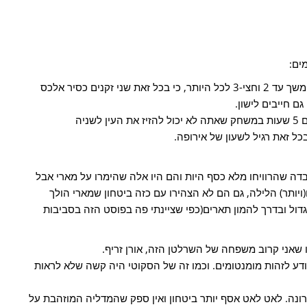
ים:
"נו אז הטעות היחידה שלי שחשבתי שזה ימשך עד 2 וחצי-3 לכל היותר, כי בכל זאת שני זקנים כסיר אלכס
גם חייבים לישון.
בכלל מדהים איך שני אלה נשארו מפוקסים 5 שעות במשחק שאתה לא יכול להזיז את העין לשניה
בכל זאת רגיל לשעון של אירופה.
ה שהרוויחו מלא כסף היות והם היו אלה שהימרו על מארי אבל
יותר) הלילה, גם הם לא הצהירו עם כזה ביטחון שמארי הולך
דול ובדרך להמון תארים(כפי שציינתי פה בפוסט הזה בסביבות
ו שאני קרוב משפחה של השרלטן הזה, אורן זריף.
יודע לזהות מומנטומים. וכמו זה של הסקוטי היה קשה שלא לראות
נה. לאט לאט אסף יותר ביטחון ואין ספק שהמדליה המוזהבת על