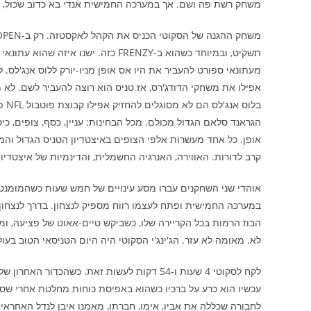
משחק רשת פה ושם. אך במערכה החמישית אנדי בא כדוב שכול, ולא
תשקיט, ובמיוחד כשהוא ב-FRENZY כזה.
מעתונאי ספורט להעביר את היו אס אופן מניו-יורק ללוס אנג'לס. ל
אפילו את משחקי הדודג'רס, אז טניס הוא רוצה להעביר לשם. לא
בלו
הגראנד סלאם הגדול מכולם. מכל הבחינות: עניין, כסף, צופים, כיסו
אופן. כל אחד מעשרות אלפי הצופים באיצטדיון הטניס הגדול והמפ
קרב לדורות. האווירה, האנרגיה החשמלית, והדינמיות של איצטדיון 
אוהדי שני השחקנים עברו מסע עינויים של חמש שעות כשהמומנטום
הבוז הרמות בכל הקריירה שלו, כשביקש טיים-אאוט של פציעה, ומס
לא. מאומה לא עזר. הג'ינג'י הסקוטי היה היום הטניסאי הטוב בעול
לקח לסקוטי 4 שעות ו-54 דקות לעשות זאת. כשה
עכשיו הוא כרע על ברכיו כשהוא באפיסת כוחות מחלטת אחרי שסיי
לחבורה שכללה את אביו, אימו, חברתו, מאמנו איבן לנדל האחרא