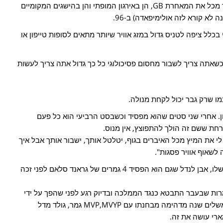
אדמת מדינתו באולימיפאדה שפיארה יותר מכל את המאחרת GB, הן באירגון המופתי והן בהישגים המקומיים
 לא קורא לזה אולימיפאדה) ב-96.
בכלל ציפה לטניס גדול במזג אוויר שיותר מתאים לסופות טייפון או
אתה צריך לשבור מחסום פסיכולוגי כל כך גדול אתה צריך לעשות
ו שרק גבר יכול לקחת מנולה.
. אחרי שני סטים שהוא מפסיד וכשבסט הרביעי הוא כל פעם
חת ששם זה הולך להתפוצץ, אין מנוס.
לי את המיץ מכל האיברים בגוף, יטלטל אותך, ישבור אותך אבל איך
 לשאוף אוויר פסגות".
אנדי מארי עשה את זה בדיוק כמו המאמן שלו, אבן לנדל שגם הוא הפסיד 4 גמרים של גראנד סלאם לפני זכה
רות שבעבר התבטא כנגד הממלכה ובדיוק רגע לפני שהפך על ידי
כולם ללוזר הגדול בספורט(אחרי שלברון משלים שנה מדהימה מבחנתו עם MVP,MVYP גמר, גולד מדל
ארי עושה את זה.