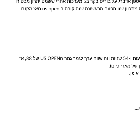
אגב מנחם בוימבלדון אני זוכר ניצחון של סטפן אדברג על בוריס בקר ב5 מערכות אחרי ששמט יתרון מבטיח
של 0:2 נדמה לי שזה היה ב91 . אולי אתה מתכוון שזו הפעם הראשונה שזה קורה ב us open מאז מקנרו
הגמר אמש ביוס אס אופן אתמול ערך 4 שעות ו-54 שניות וזה שווה ערך לגמר גמר הUS OPEN של 88, אז
 של מארי כיום),
אופן.
….