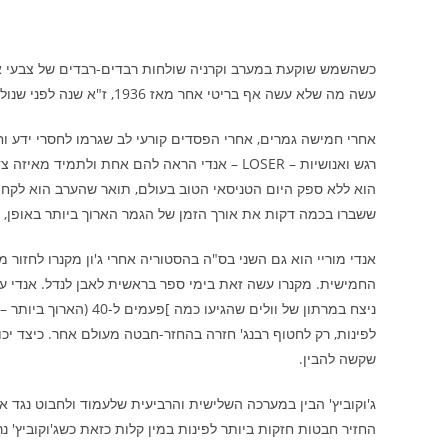
עשה מה שלא עשה אף בריטי אחר מאז 1936, ז"א שנה לפני שנולדתי; ז"א משך 76 שנים: לנצח משחק גראנד סלאם.
אחרי חמישה גמרים, אחרי הפסדים קורעי לב שגרמו לחסרי ידע וחסר
רגש ואנושיות – LOSER – אנדי הראה להם אחת ול
ששברו בכמה דקות את אורך הזמן של הגמר הארוך ביותר באופן
אנדי מוריי הוא גם השני בס"ה בהסטוריה אחרי ג'ון מקנרו לחזור
החמישית. מקנרו עשה זאת בימי ספר בראשית לאבן לנדל. אנדי 
לפינות, רק לחטוף רבנג' חזרה בהחזר-חבטה מעולם אחר. כיצד יכ
שקשה להבין.
החזיר חבטות חזקות ביותר לפינות במין קלות כזאת כשג'וקוביץ' 