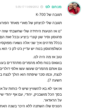
מנחם לס
11/09/2012 5:35:17
תגובה של K-700
תגובה שלי לניצחון של מארי מאחד הפורומ
פרגוסון וסיר שון קונרי ביציע ובכל זאת הם 
וכשלפרגוסון בטח יש עדיין ג'ט לק כי הוא 
טוב אז מה היה לנו.
בווגאס בטח מלא מהמרים מתהדרים בעובד
גם אותם מהמרים שעשו עשו אלפי דולרים(ו
לנצח, וכמו סכר שיפתח הוא הולך לנצח בג
השעה 7).
אז אני לא בא להשוויץ שיש לי כוחות על א
בסך הכל מושבניק, יהודי, עם אף יהודי ש
על הראדאר.
הטניס שלו השתנה ללא היכר בשנה האחרו