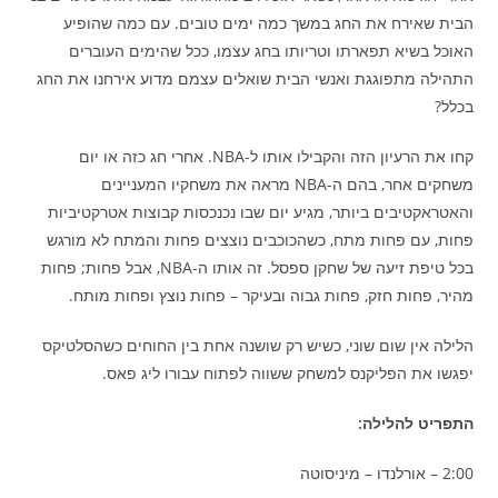
הבית שאירח את החג במשך כמה ימים טובים. עם כמה שהופיע
האוכל בשיא תפארתו וטריותו בחג עצמו, ככל שהימים העוברים
התהילה מתפוגגת ואנשי הבית שואלים עצמם מדוע אירחנו את החג
בכלל?
קחו את הרעיון הזה והקבילו אותו ל-NBA. אחרי חג כזה או יום
משחקים אחר, בהם ה-NBA מראה את משחקיו המעניינים
והאטראקטיבים ביותר, מגיע יום שבו נכנכסות קבוצות אטרקטיביות
פחות, עם פחות מתח, כשהכוכבים נוצצים פחות והמתח לא מורגש
בכל טיפת זיעה של שחקן ספסל. זה אותו ה-NBA, אבל פחות; פחות
מהיר, פחות חזק, פחות גבוה ובעיקר – פחות נוצץ ופחות מותח.
הלילה אין שום שוני, כשיש רק שושנה אחת בין החוחים כשהסלטיקס
יפגשו את הפליקנס למשחק ששווה לפתוח עבורו ליג פאס.
התפריט להלילה:
2:00 – אורלנדו – מיניסוטה