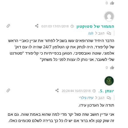
0
הממזר של סטוקטון
17/01/2018 0:01:03
הגב ל
Ish
הדבר היחיד שהרופאים עשו בשביל לפתור את עניין כאביי הראש
של קליפורד, היה לנתק את קו הטלפון 24/7 שהיה לו עם דוק'
אלמוני, שוטה ואובססיבי, הטוען בכפייתיות כי קליפורד "סטודנט
שלי לשעבר, אני נותן לו עצות לפני כל משחק"
0
יונתן .S.
16/01/2018 20:24:44
הגב ל
עידו גילרי
תודה על העדכון עידו.
אני עדיין חושב שזה סגל יקר מדי למה שהוא באמת שווה. גם אם
זה שוק קטן ולא ברור אם יש לו כל כך ברירה לשלם סכומים כאלו.