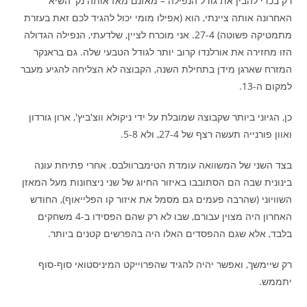
רק בכדי להבין את גודל הנפילה – מאזנם מאז אותה נק' השיא
האחרונה אותה ציינתי, הוא (אפילו מומי יכול להגיד לכם זאת בעזרת
מתמטיקה פשוטה) 27-4. אני מוכרח לציין, שלדעתי, הנפילה הגדולה
הזו מחזירה את אורלנדו קרוב יותר לגודל הטבעי שלה. גם בראנקר
המזרח שארגן מידן בתחילת השנה, הקבוצה לא הצליחה להגיע מעבר
למקום ה-13.
כן, הגיוני ביותר שקבוצה שמובלת על ידי ניקולא ווצ'ביץ', ארון גורדון
ואוון פורנייה תעשה רצף של 27-4, ולא 5-8.
בצד השני של המשוואה עומדת הטימברוולבס. אחרי פתיחת עונה
בינונית שבה הם הסתובבו באיזור החיוג של שני ניצחונות מעל המאזן
השוויוני (שהרבה פעמים גם מסמל את איזור קו הפלייאוף), החודש
האחרון היה מצוין עבורם, שבו לא רק שהם הפסידו ב-4 משחקים
בלבד, אלא שגם ההפסדים האלו היה בהפרשים קטנים ביותר.
רק שיימשך, ואפשר יהיה להגיד שהפרוייקט המיניסטואי סוף-סוף
יתממש.