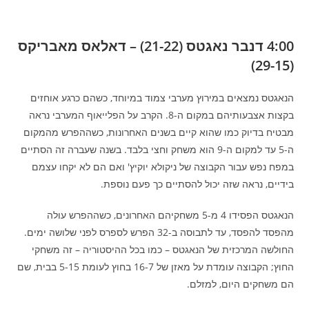
4:00 דנבר נאגטס (21-22) – דאלאס מאבריקס
(29-15)
הנאגטס נמצאים במירוץ מערבי צמוד במיוחד, כשהם כרגע אוחזים
בקצות אצבעותיהם במקום ה-8. הקרב על הפלייאוף המערבי נראה
מבטיח בדיוק כמו שהוא קיים בשנים האחרונות, כשההפרש מהמקום
ה-5 עד למקום ה-9 הוא משחק וחצי בלבד. בשנה שעברה זה הסתיים
במפח נפש עבור הקבוצה של ניקולא יוקיץ' ואם הם לא יקחו עצמם
בידיים, נראה שזה יכול להסתיים כך פעם נוספת.
הנאגטס הפסידו 4 מ-5 משחקיהם האחרונים, כשההפרש עולה
מהפסד להפסד, עד לתבוסה ב-32 הפרש לספרס לפני שלושה ימים.
החולשה המרכזית של הנאגטס – כמו בכל ההיסטוריה – זה משחקי
החוץ; הקבוצה עומדת על מאזן של 16-7 בחוץ לעומת 5-15 בבית, שם
הם משחקים היום, למזלם.