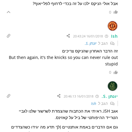
אבל אולי הניקס ילכו על זה בכדי לדחוף לפלייאוף?
0
Ish
16/01/2018 20:43:24
הגב ל
יונתן .S.
זה הדבר האחרון שהניקס צריכים
But then again, it's the knicks so you can never rule out
stupid
0
יונתן .S.
16/01/2018 20:46:13
הגב ל
Ish
אגב ISH, ראיתי את הכתבות שהצמדת לשרשור שלנו לגביי
הטרייד ההיפותטי של ביל על קאזינס.
גם אם הדברים באמת אותנטיים (לך תדע מה יגידו כשהצדדים