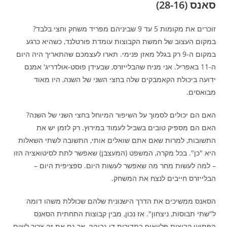
סאנס (28-16)
זוכרים את מקומות 5 עד 9 שביניהם מפריד משחק וחצי בלבד?
במקום העצוב של חמשת הקבוצות עומדת פורטלנד, כשהיא כרגע
במקום ה-9 רק בגלל מאזן פנימי. תארו לעצמכם שהתאריך היה היום
ה-11 באפריל. אני מניח שהבלייזרס, שבעידן פוסט-אולדריג' אמנם
ידועה ביכולת הקאמבקים שלה בחצי השני של השנה, היו מאוד
מבואסים.
האם הם יכולים לסמוך על השיפור המיוחל בחצי השני של השנה?
האם הם מספיק טובים בשביל לעמוד במירוץ. רק לזמן יש את
התשובות, למרות שאם אתם שואלים אותי, התשובה לשתי השאלות
היא "כן". בכל מקרה, המשפט (המעצבן) שאפשר לתת לסיטואציה הזו
– למה לעשות מחר מה שאפשר לעשות היום. ספציפית היום –
הבלייזרס חייבים לנצח את המשחק.
הסאנס ממשיכים את הדרך הישנונית שלהם שכוללת משהו דומה
ל"שתי תבוסות, ניצחון". אז נכון, מבין קבוצות התחתית הסאנס
הפתיעו קבוצות פלייאוף בתדירות די גבוהה, אך גם את זה צריך לשים