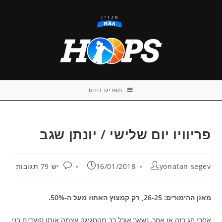
Ski
t
conten
תפריט ניווט
פריוויו יום שלישי / יונתן שגב
מחבר:
פורסם:
תגובות:
yonatan segev
16/01/2018
יש 79 תגובות
מאזן ההימורים: 26-25, רק קמצוץ האחוז מעל ה-50%.
אחרי חג כזה או אחר, נשאר אוכל רב מהחגיגה עצמה אותו סועדים בני