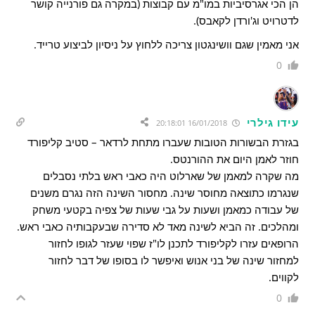
הן הכי אגרסיביות במו"מ עם קבוצות (במקרה גם פורנייה קושר
לדטרויט וג'ורדן לקאבס).
אני מאמין שגם וושינגטון צריכה ללחוץ על ניסיון לביצוע טרייד.
0
עידו גילרי
16/01/2018 20:18:01
בגזרת הבשורות הטובות שעברו מתחת לרדאר – סטיב קליפורד
חוזר לאמן היום את ההורנטס.
מה שקרה למאמן של שארלוט היה כאבי ראש בלתי נסבלים
שנגרמו כתוצאה מחוסר שינה. מחסור השינה הזה נגרם משנים
של עבודה כמאמן ושעות על גבי שעות של צפיה בקטעי משחק
ומהלכים. זה הביא לשינה מאד לא סדירה שבעקבותיה כאבי ראש.
הרופאים עזרו לקליפורד לתכנן לו"ז שפוי שעזר לגופו לחזור
למחזור שינה של בני אנוש ואיפשר לו בסופו של דבר לחזור
לקווים.
0