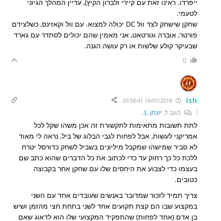
ייפרדו. ראינו זאת עם קיירי ולברון הקיץ), עדיין המהלך הגיוני
לטעמי.
שחקן שישחק לצד וול DC יכולה למצוא. עם וול וקאזינס, כשלצידם
פורטר, אוברה וגורטאט, אני מאמין שהם יכולים לסתדר עם גארד
שבעיקר קולע שלשות או רק עושה הגנה.
0
Ish
16/01/2018 20:58:41
הגב ל
יונתן .S.
לתת תשובות מתאימות לתקשורת זה אכן משהו שקל לכל
אמריקני לעשות, אבל לפחות לגבי הבלוג של ביל, נראה לי מאוד
לא סביר שמישהו שמקבל מיליונים בשביל לשחק כדורסל יטרח
ללכת כל כך רחוק עד כדי לכתוב את כל הדברים שהוא כתב שם
בעצמו כדי לצבוע את היחסים שלו עם שחקן אחר בקבוצה
כטובים.
צריך תמיד לזכור שמדובר באנשים שעובדים אחד עם השני
במקצוע שבו הם קצת תקועים אחד לשני בתחת חצי מהזמן ושיש
בן אדם (אחד לפחות) שהתפקיד המקצועי שלו הוא לדאוג שאם