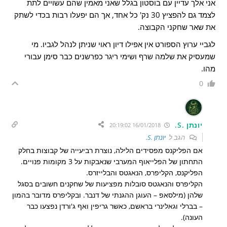
אני אלך עדיין עם בוסטון בגלל שאני מאמין שהם עשויים לתת
לצמד גם להפציץ 30 נק' כל אחד, אך הם יפעלו רבות בכדי לשתק
את שאר שחקני הקבוצה.
לגביי ערוץ הספורט אין אפילו דיון ראוי שניתן לנהל לגביו. מי
שמעסיק את שלמה שרף ושימי ריגר כפרשנים כבר סימן עבורי
מהו.
0
יונתן .S.
16/01/2018 20:19:02
הגב ל
יונתן .S.
אם הפליקנס מפסידים הלילה, נוצרת רביעייה של קבוצות בחלק
התחתון של הפלייאוף המערבי שנאבקות על 3 מקומות פנויים.
הפליקנס, הקליפרס, הנאגטס והבלייזרס.
הקליפרס והנאגטס סובלות מפציעות של שחקנים חשובים בסגל
שלהן (מילסאפ – העוגן ההגנתי של דנבר. ובקליפרס מדובר בהמון
– בברלי וגאלינרי בראשם, כאשר גריפין ואף ג'ורדן נפצעו כבר
העונה).