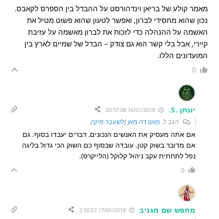
מאמר קולע של בריאן וינדהורסט על ההבדל בין הספרס לקאבס.
נכון שהוא מחסידי לברון, ואפשר לטעון שהוא פשוט מטיל את
האשמה על ההנהלה כדי לזכות את לברון מאשמה על עזיבת
קיירי, אבל בלי קשר הוא גם צודק – הבדל של שמיים לארץ בין
המועדונים הללו.
0
יונתן .S.
16/01/2018 20:57:08
הגב ל
מאנו דה מאן (לשעבר מיקי)
אם אתה מעסיק את האנשים הנכונים, דברים יעבדו בסוף. גם
אם מדובר בשוק קטן. עובדה שבסוף כם השוק הכי גדול בליגה
נפל לתחתית עקב ניהול קלוקל (הלייקרס).
0
מחפש שם מגניב
17/01/2018 2:50:57