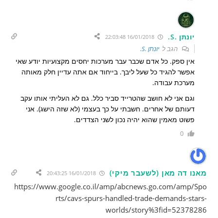
יונתן .S.
16/01/2018 22:03:48
הגב ל
יונתן .S.
אין ספק. כל אדם שכבר עבר מערכות יחסים מקצועיות יודע שאי
אפשר להגיד כל שעל ליבך. בייחוד אם אתה עדיין חלק מאותה
מערכת עבודה.
וגם אני לא חושב שהטרייד סביר כלל. גם לא העליתי אותו עקב
דעותם של אחרים. חשבתי על כך בעצמי (לא שזה הישג). אני
פשוט מאמין שהוא יהיה נכון לשני הצדדים.
0
מאנו דה מאן (לשעבר מיקי)
16/01/2018 20:43:25
https://www.google.co.il/amp/abcnews.go.com/amp/Spo
rts/cavs-spurs-handled-trade-demands-stars-
worlds/story%3fid=52378286