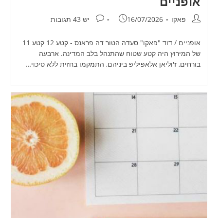
אופניים
מחבר:
פורסם:
תגובות:
פאקו
16/07/2026
יש 43 תגובות
אופניים / דוד "פאקו" סעדה הטור דה פראנס - קטע 12 קטע 11
של המירוץ היה קטע שטוח שהתנהל בלב המדינה. ארבעה
בורחים, ז'וליאן אלאפיליפ ביניהם, התמקמו בחזית ללא סיכוי…