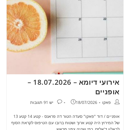
אירועי דיומא – 18.07.2026 –
אופניים
מחבר:
פורסם:
תגובות:
פאקו
18/07/2026
יש 91 תגובות
אופניים / דוד "פאקו" סעדה הטור דה פראנס - קטע 14 קטע 13
של המירוץ היה קטע ארוך ושטוח ברובו עם הטיפוס לקראת הסוף
לבאלון ד'אלזס. כפי שהיה צפוי מראש,…