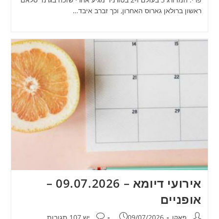
ראשון ברולאן גארוס האחרון, וכך זברב איבד…
אירועי דיומא – 09.07.2026 –
אופניים
מחבר:
פורסם:
תגובות:
פאקו
09/07/2026
יש 107 תגובות