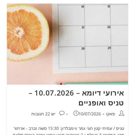
אירועי דיומא – 10.07.2026 –
טניס ואופניים
מחבר:
פורסם:
תגובות:
פאקו
10/07/2026
יש 22 תגובות
טניס / עמיחי קטן חצי גמר ווימבלדון: 15:30 סשה זברב - ארתור
פרי: המדורג 3 בעולם ו-2 בטורניר מגיע אחרי שזכה בגרנד סלאם