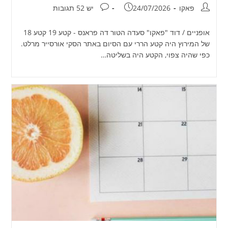
מחבר:
פורסם:
תגובות:
פאקו
24/07/2026
יש 52 תגובות
אופניים / דוד "פאקו" סעדה הטור דה פראנס - קטע 19 קטע 18
של המירוץ היה קטע הררי עם הסיום באתר הסקי אורסייר מרלט.
כפי שהיה צפוי, הקטע היה בשליטה…