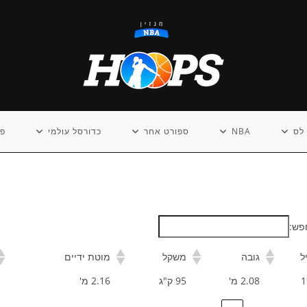
לס
NBA
ספורט אחר
כדורסל עולמי
פו
פש:
ל
גובה
משקל
מוטת ידיים
1
2.08 מ'
95 ק"ג
2.16 מ'