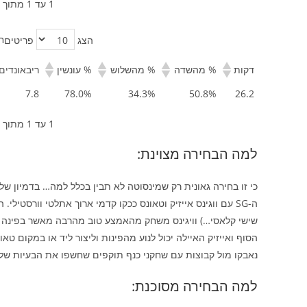
1 עד 1 מתוך 1 רשומות
ח
הצג
פריטים
דקות
% מהשדה
% מהשלוש
% עונשין
ריבאונדים
7.8
78.0%
34.3%
50.8%
26.2
1 עד 1 מתוך 1 רשומות
למה הבחירה מצוינת:
כי זו בחירה גאונית רק שמינסוטה לא תבין בכלל למה… בדמיון של
ה-SG עם ווגינס אייזיק וטאונס ככקו קדמי ארוך אתלטי וורסטיל
שישי קלאסי…) וויגינס משחק מהאמצע טוב מהרבה מאשר בפינה (עז
הסוף ואייזיק האיילה יכול לנוע מהפינות וליצור ליד או במקום ט
נאבקו מול קבוצות עם שחקני כנף תוקפים שחשפו את הבעיות של וו
למה הבחירה מסוכנת: