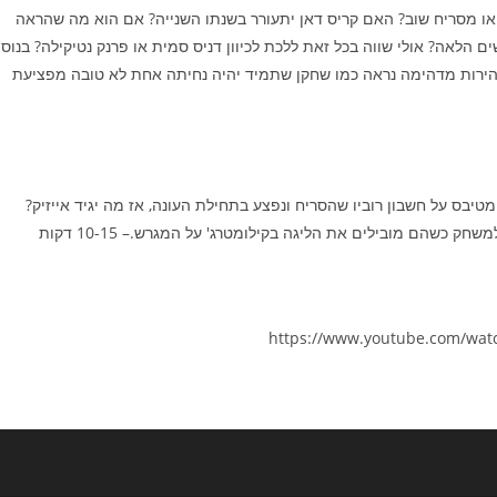
ב או מסריח שוב? האם קריס דאן יתעורר בשנתו השנייה? אם הוא מה שהראה
ם הלאה? אולי שווה בכל זאת ללכת לכיוון דניס סמית או פרנק נטיקילה? בנוס
מהירות מדהימה נראה כמו שחקן שתמיד יהיה נחיתה אחת לא טובה מפציעת
טיבס על חשבון רוביו שהסריח ונפצע בתחילת העונה, אז מה יגיד אייזיק?
כנראה יתחיל מהספסל כשהשאר ממשיכים לשחק מעל 40 דקות למשחק כשהם מובילים את הליגה בקילומטרג' על המגרש.– 10-15 דקות
https://www.youtube.com/wa