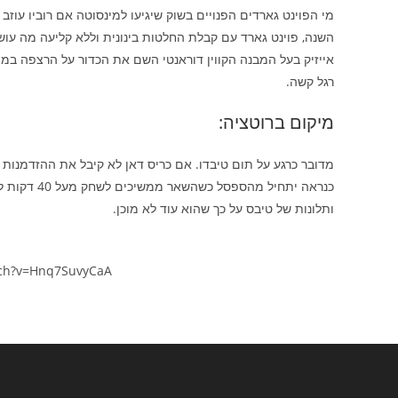
מי הפוינט גארדים הפנויים בשוק שיגיעו למינסוטה אם רוביו עוז
השנה, פוינט גארד עם קבלת החלטות בינונית וללא קליעה מה עושי
אייזיק בעל המבנה הקווין דוראנטי השם את הכדור על הרצפה ב
רגל קשה.
מיקום ברוטציה:
מדובר כרגע על תום טיבדו. אם כריס דאן לא קיבל את ההזדמנות מ
ותלונות של טיבס על כך שהוא עוד לא מוכן.
tch?v=Hnq7SuvyCaA