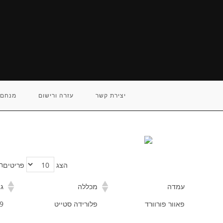
Ski
t
conten
יצירת קשר
עזרה ורישום
מנחם 
ח
הצג
פריטים
עמדה
מכללה
גי
פאוור פורוורד
פלורידה סטייט
9