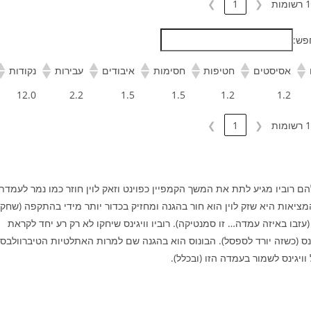
❯
1
❮
פש:
אסיסטים
חטיפות
חסימות
איבודים
עבירות
נקודות
12.0
2.2
1.5
1.5
1.2
1.2
❯
1
❮
הם רוביו מגיע לתת את המשך הקמפיין כפוינט וזאק לוין חוזר כמו נמר לעמדת
י. המציאות היא שזק לוין הוא חור בהגנה ומחזיק בכדור יותר מידי בהתקפה (שחקן
בו באיזה עמדה… זו סמנטיקה). רוביו וויגינס שיחקו לא רק רע יחד לקראת
אונס (כשזה יורד לספסל). הבונוס הוא בהגנה שם למרות האתלטיות הטיברוולבס
יגינס לשמור בעמדה הזו (ובכלל).