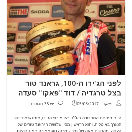
לפני הג'ירו ה-100, גראנד טור
בצל טרגדיה / דוד "פאקו" סעדה
מחבר:
פורסם:
תגובות:
פאקו
05/05/2017
יש 35 תגובות
היום תיפתח המהדורה ה-100 של מירוץ הג'ירו, אותו גראנד טור
הנערך באיטליה, והוא הראשון מבין שלושת הגראנד טורים של
העונה. מהדורת מאה של מירוץ מכזה סוג אמורה תמיד להיות