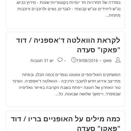
בסדרה של תחרויות חד יומיות בקטגוריות שונות - מירוץ כביש,
נג"ש ליחידים ונג"ש קבוצתי - לגברים, נשים ולרוכבים ורוכבות
מתחת…
לקראת הוואלטה ד'אספניה / דוד
"פאקו" סעדה
מחבר:
פורסם:
תגובות:
פאקו
19/08/2016
יש 31 תגובות
המשחקים האולימפיים אוטוטו נגמרים (כמה חבל), ובפתח
מתייצב אירוע חדש לחובבי הרכיבה - הוואלטה ד'אספניה. הגרנד
טור האחרון של העונה ייפתח בשבת הקרובה באיזור גאליסיה
שבספרד, ויימשך שלושה שבועות. כל…
כמה מילים על האופניים בריו / דוד
"פאקו" סעדה