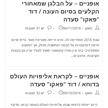
אופניים – על הבלגן שמאחורי
הקלעים בסיום העונה / דוד
"פאקו" סעדה
מחבר:
פורסם:
תגובות:
פאקו
06/11/2016
יש 31 תגובות
עונת 2016 הסתיימה לה, והיא הייתה מעניינת מאד. כריס פרום
הראה דומיננטיות על הבמה הנחשבת מכולן, אך המאבק
הספורטיבי בינו ובין נאירו קינטאנה ימשיך לעורר עניין גם בעונות
הקרובות. הרוכבים…
אופניים – לקראת אליפויות העולם
בדוחא / דוד "פאקו" סעדה
מחבר:
פורסם:
תגובות:
פאקו
09/10/2016
יש 32 תגובות
היום ייפתח בדוחא שבוע אליפויות העולם באופני כביש. מדובר