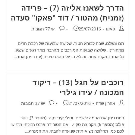
הדרך לשאנז אליזה (7) – פרידה
(זמנית) מהטור / דוד "פאקו" סעדה
מחבר:
פורסם:
תגובות:
פאקו
25/07/2016
יש 77 תגובות
תם ונשלם, שבח לבורא הטור. שלושה שבועות של רכבת הרים
מאחורינו. שלושה שבועות המורכבים מהרבה מאד רגעים שנגעו
כל אחד במקום אחר. זה לא בדיוק פוסט סיכום (עידו ייתן אחד…
רוכבים על הגל (13) – ריקוד
המכונה / עידו גילרי
מחבר:
פורסם:
תגובות:
אהרון שדה
21/07/2016
יש 37 תגובות
היום ניתן את הבמה לשניים: וסילי קיריינקה (מספר 3), ווטר
פולס (מספר 6) מקבוצת סקיי. אם הטור דה פרנס הנוכחי מרגיש
לכם כמו תהלוכה נשיאותית שנועדה להביא את המנהיג…