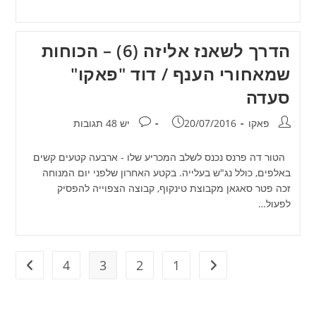
הדרך לשאנז אליזה (6) – הכוחות
שמאחורי הענף / דוד "פאקו"
סעדה
מחבר:
פורסם:
תגובות:
פאקו
20/07/2016
יש 48 תגובות
הטור דה פרנס נכנס לשלב המכריע שלו - ארבעה קטעים קשים
באלפים, כולל נג"ש בעלייה. בקטע האחרון שלפני יום המנוחה
זכה פטר סאגאן מקבוצת טינקוף, קבוצה הצפוייה להפסיק
לפעול…
4
3
2
1
מעבר לעמוד הקודם
מעבר ל