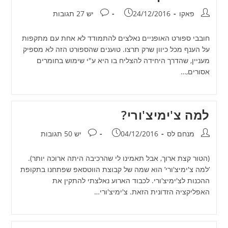
מחבר:
פורסם:
תגובות:
פאקו
24/12/2016
יש 27 תגובות
חובבי ספורט האופניים נאלצים להתמודד לא אחת עם מתקפות
על הענף מכל כיוון שרק תרצו. טוענים שהספורט הזה לא מספיק
מעניין, שהדרך היחידה להצליח בו היא ע"י שימוש בחומרים
אסורים,…
למה צ'ימיצ'ורי?
מחבר:
פורסם:
תגובות:
מנחם לס
04/12/2016
יש 50 תגובות
(הטור קצת ארוך, אבל תאמינו לי שהרכיבה היתה ארוכה יותר).
‘למה צ'ימיצ'ורי’ הוא שמה של קבוצת הווטסאפ שפתחנו בתקופת
ההכנות לצ'ימיצ'ורי. לכבוד הארוע נאלצתי להתקין את
האפליקציה הזדונית הזאת. צ'ימיצ'ורי…