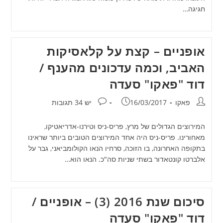
חגיגה…
אופניים – קצת על קלאסיקות
האביב, וכמה עדכונים מהענף /
דוד "פאקו" סעדה
מחבר:
פורסם:
תגובות:
פאקו
16/03/2017
יש 34 תגובות
המירוצים הגדולים של מרץ, פריס-ניס וטירנו-אדריאטיקו,
מאחורינו. פריס-ניס היה אחד המירוצים הטובים ביותר שראינו
בתקופה האחרונה, בו הזוכה, סרחיו הנאו הקולומביאני, גבר על
אלברטו קונטאדור בשתי שניות סה"כ. הנאו הוא…
סיכום שנת 2016 (3) – אופניים /
דוד "פאקו" סעדה