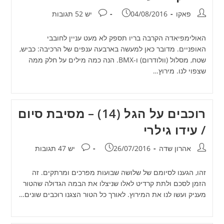
מחבר:
פורסם:
תגובות:
פאקו
04/08/2016
יש 52 תגובות
האולימפיאדה הקרבה בריו תספק לא מעט עניין לחובבי
האופניים. מדובר כאן למעשה בארבעה ענפים של הרכיבה: כביש,
שטח, מסלול (וולודרום) ו-BMX. הנה כמה מילים על חלק ממה
שצפוי לנו. מירוץ…
רוכבים על הגל (14) – מסיבת סיום
/ עידו גילרי
מחבר:
פורסם:
תגובות:
אהרון שדה
26/07/2016
יש 47 תגובות
זהו, הגענו לסיומם של שלושה שבועות מפרכים ומרתקים. זה
הזמן לסכם ולתת קרדיט לאלו שניצלו את הבמה הגדולה שהטור
מעניק ועשו לנו את המירוץ. לאורך כל הטור הצגנו רוכבים שונים…