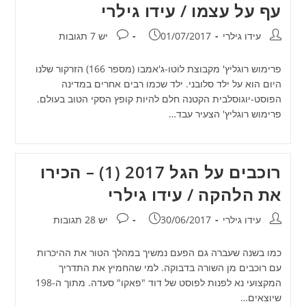
עף על עצמו / עידו גילרי
מחבר:
פורסם:
תגובות:
עידו גילרי
01/07/2017
יש 7 תגובות
פרימוש רוגליץ' מקבוצת לוטו-ג'אמבו (מספר 166) הזרקור שלנו
היום הוא על ילד סלובני. ילד שכמו רבים אחרים במדינה
הפוסט-יוגוסלבית הקטנה חלם להיות קופץ הסקי הטוב בעולם.
פרימוש רוגליץ' הצעיר עבד…
רוכבים על הגל 2017 (1) – הכירו
את הלהקה / עידו גילרי
מחבר:
פורסם:
תגובות:
עידו גילרי
30/06/2017
יש 28 תגובות
כמו בשנה שעברה גם הפעם נמשיך במהלך הטור את ההיכרות
עם רוכבים מן השורה בדבוקה. למי שהחמיץ את התדריך
המקצועי נא לפנות לפוסט של דוד "פאקו" סעדה. מתוך ה-198
שיוצאים…