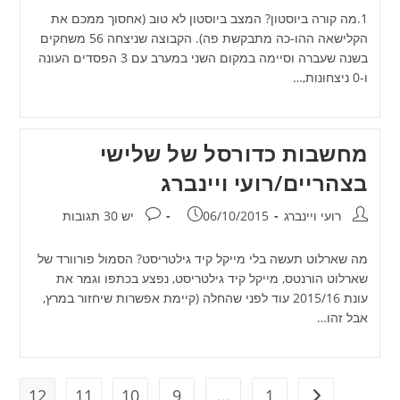
1.מה קורה ביוסטון? המצב ביוסטון לא טוב (אחסוך ממכם את
הקלישאה ההו-כה מתבקשת פה). הקבוצה שניצחה 56 משחקים
בשנה שעברה וסיימה במקום השני במערב עם 3 הפסדים העונה
ו-0 ניצחונות,…
מחשבות כדורסל של שלישי
בצהריים/רועי ויינברג
מחבר:
פורסם:
תגובות:
רועי ויינברג
06/10/2015
יש 30 תגובות
מה שארלוט תעשה בלי מייקל קיד גילטריסט? הסמול פורוורד של
שארלוט הורנטס, מייקל קיד גילטריסט, נפצע בכתפו וגמר את
עונת 2015/16 עוד לפני שהחלה (קיימת אפשרות שיחזור במרץ,
אבל זהו…
12
11
10
9
…
1
מעבר לעמוד הקודם