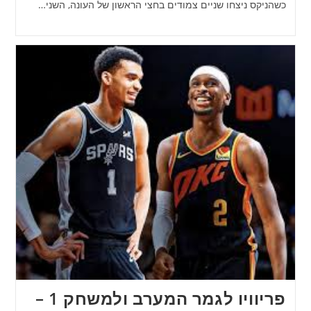
כשהניקס ניצחו שניים צמודים בחצי הראשון של העונה, השני…
פריוויו לגמר המערב ולמשחק 1 –