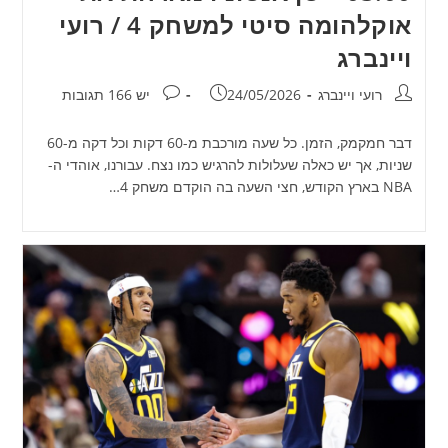
אוקלהומה סיטי למשחק 4 / רועי
ויינברג
מחבר:
פורסם:
תגובות:
רועי ויינברג
24/05/2026
יש 166 תגובות
דבר חמקמק, הזמן. כל שעה מורכבת מ-60 דקות וכל דקה מ-60
שניות, אך יש כאלה שעלולות להרגיש כמו נצח. עבורנו, אוהדי ה-
NBA בארץ הקודש, חצי השעה בה הוקדם משחק 4…