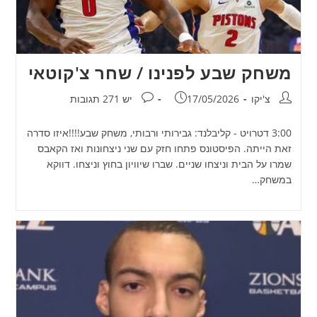
משחק שבע לפנינו / שחר צ'קוטאי
מחבר:
פורסם:
תגובות:
צ'יקו
17/05/2026
יש 271 תגובות
3:00 דטרויט - קליבלנד: גבירותי ורבותי, משחק שבע!!!!איזו סדרה
זאת הייתה. הפיסטונס פתחו חזק עם שני ניצחונות ואז הקאבס
שמרו על הבית וניצחו שניים. שברו שיוויון בחוץ וניצחו. דווקא
במשחק…