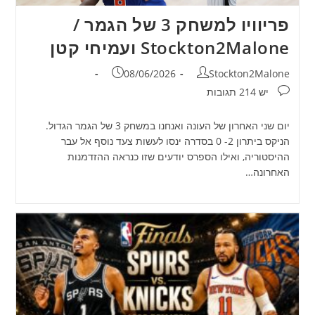
פריוויו למשחק 3 של הגמר /
Stockton2Malone ועמיחי קטן
מחבר:
פורסם:
08/06/2026
Stockton2Malone
תגובות:
יש 214 תגובות
יום שני האחרון של העונה ואנחנו במשחק 3 של הגמר הגדול.
הניקס ביתרון 2- 0 בסדרה ינסו לעשות צעד נוסף אל עבר
ההיסטוריה, ואילו הספרס יודעים שזו כנראה ההזדמנות
האחרונה…