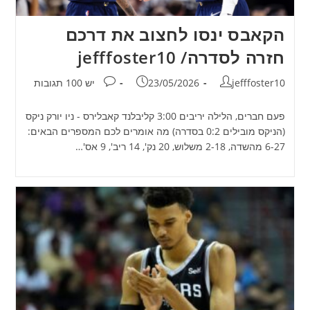
הקאבס ינסו לחצוב את דרכם
חזרה לסדרה/ jefffoster10
מחבר:
פורסם:
תגובות:
jefffoster10
23/05/2026
יש 100 תגובות
פעם חברים, הלילה יריבים 3:00 קליבלנד קאבלירס - ניו יורק ניקס
(הניקס מובילים 0:2 בסדרה) מה אומרים לכם המספרים הבאים:
6-27 מהשדה, 2-18 משלוש, 20 נק', 14 ריב', 9 אס'…