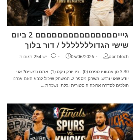
גיייםםםםםםםםםםםםםםם 2 ביום
שישי הגדוללללללל / דור בלוך
מחבר:
פורסם:
תגובות:
dor bloch
05/06/2026
יש 254 תגובות
3:30 סן אנטוניו ספרס (0) - ניו יורק ניקס (1): אתם נרגשים? אני
יודע שאני נרגש, משחק מספר 2, המשחק שיכול לנבא האם אנחנו
הולכים לסדרה ארוכה היסטורית ובלתי נשכחת,…