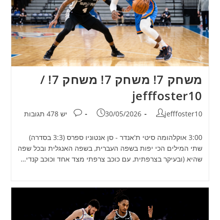
משחק 7! משחק 7! משחק 7! /
jefffoster10
מחבר:
פורסם:
תגובות:
jefffoster10
30/05/2026
יש 478 תגובות
3:00 אוקלהומה סיטי ת'אנדר - סן אנטוניו ספרס (3:3 בסדרה)
שתי המילים הכי יפות בשפה העברית, בשפה האנגלית ובכל שפה
שהיא (ובעיקר בצרפתית, עם כוכב צרפתי מצד אחד וכוכב קנדי…