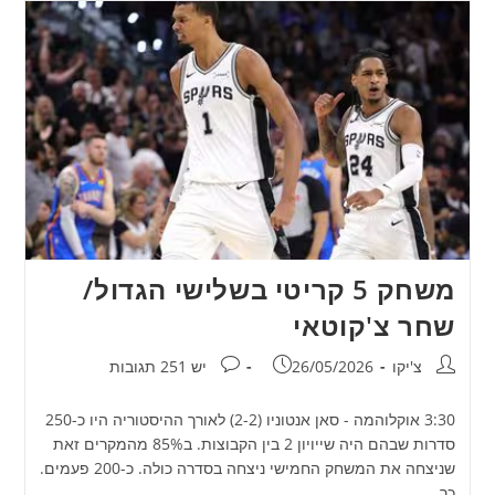
משחק 5 קריטי בשלישי הגדול/
שחר צ'קוטאי
מחבר:
פורסם:
תגובות:
צ'יקו
26/05/2026
יש 251 תגובות
3:30 אוקלוהמה - סאן אנטוניו (2-2) לאורך ההיסטוריה היו כ-250
סדרות שבהם היה שייויון 2 בין הקבוצות. ב85% מהמקרים זאת
שניצחה את המשחק החמישי ניצחה בסדרה כולה. כ-200 פעמים.
כך…