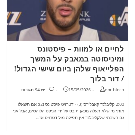
לחיים או למוות – פיסטונס
ומיניסוטה במאבק על המשך
הפלייאוף שלהן ביום שישי הגדול!
/ דור בלוך
מחבר:
פורסם:
תגובות:
dor bloch
15/05/2026
יש 94 תגובות
2:00 קליבלנד קאבלירס (3) - דטרויט פיסטונס (2): אם תשאלו
אותי מי שלא תעלה מכאן תובס על ידי הניקס הלוהטים, אבל אני
גם חשבתי שלקליבלנד אין תפילה מול דטרויט אז…