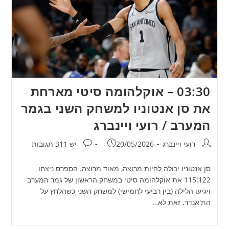
03:30 – אוקלהומה סיטי מארחת
את סן אנטוניו למשחק השני בגמר
המערב / רועי ויינברג
מחבר:
פורסם:
תגובות:
רועי ויינברג
20/05/2026
יש 311 תגובות
סן אנטוניו יכולה להיות מרוצה, מאוד מרוצה. הספרס ניצחו
115:122 את אוקלהומה סיטי במשחק הראשון של גמר המערב
ויגיעו הלילה (בין רביעי לחמישי) למשחק השני כשהלחץ על
הת'אנדר. זאת לא…