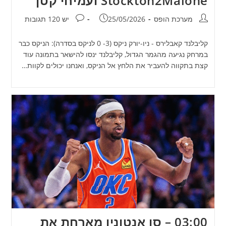
Stockton2Malone ועמיחי קטן
מחבר:
פורסם:
תגובות:
מערכת הופס
25/05/2026
יש 120 תגובות
קליבלנד קאבלירס - ניו-יורק ניקס (3- 0 לניקס בסדרה): הניקס כבר
במרחק נגיעה מהגמר הגדול, קליבלנד ינסו להישאר בתמונה עוד
קצת בתקווה להעביר את הלחץ אל הניקס, ואנחנו יכולים לקוות…
03:00 – סן אנטוניו מארחת את