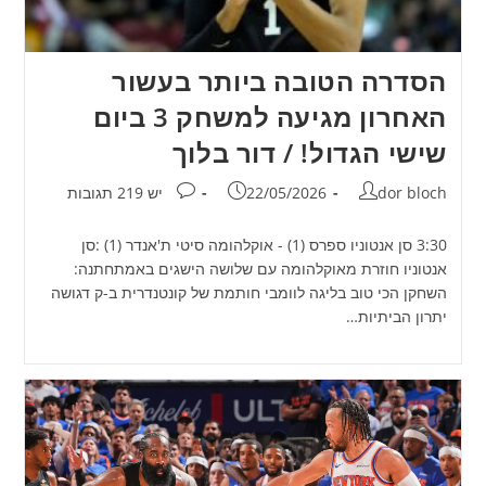
הסדרה הטובה ביותר בעשור
האחרון מגיעה למשחק 3 ביום
שישי הגדול! / דור בלוך
מחבר:
פורסם:
תגובות:
dor bloch
22/05/2026
יש 219 תגובות
3:30 סן אנטוניו ספרס (1) - אוקלהומה סיטי ת'אנדר (1) :סן
אנטוניו חוזרת מאוקלהומה עם שלושה הישגים באמתחתנה:
השחקן הכי טוב בליגה לוומבי חותמת של קונטנדרית ב-ק דגושה
יתרון הביתיות…