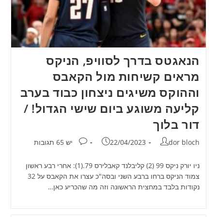
הנאגטס בדרך לסוויפ, הניקס
מראים קשיחות מול הקאבס
וההוקס משיגים ניצחון כבוד בערב
קליעה משוגע ביום שישי הגדול! /
דור בלוך
מחבר:
פורסם:
תגובות:
dor bloch
22/04/2023
יש 65 תגובות
ניו יורק ניקס 99 (2) קליבלנד קאבלירס 79.(1): אחרי רבע ראשון
צמוד הניקס ברחו ברבע השני ובסה"כ עצרו את הקאבס על 32
נקודות בלבד במחצית הראשונה וזה מה שהכריע כאן…