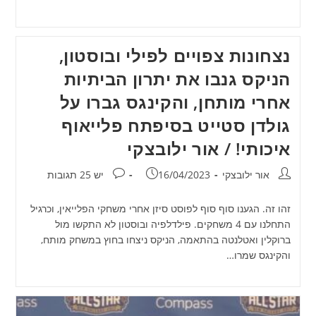
נצחונות צפויים לפילי ובוסטון,
הניקס גנבו את יתרון הביתיות
אחרי מותחן, והקינגס גברו על
גולדן סטייט בסיפתח פלייאוף
איכותי! / אור ילובצקי
מחבר:
פורסם:
תגובות:
אור ילובצקי
16/04/2023
יש 25 תגובות
זהו זה. הגענו סוף סוף לפוסט סיזן אחרי משחקי הפלייאין, וכרגיל
התחלנו עם 4 משחקים. פילדלפיה ובוסטון לא התקשו מול
ברוקלין ואטלנטה בהתאמה, הניקס ניצחו בחוץ במשחק מותח,
והקינגס שמרו…