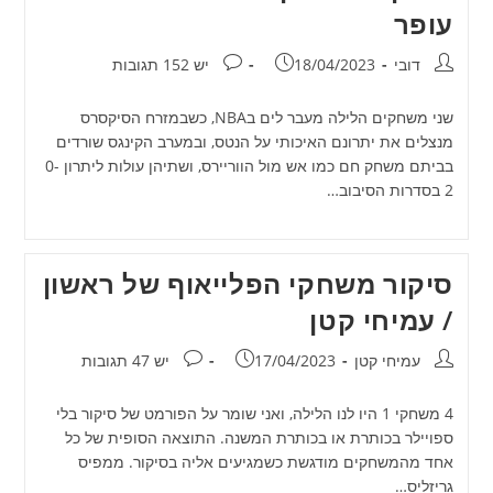
עופר
מחבר:
פורסם:
תגובות:
דובי
18/04/2023
יש 152 תגובות
שני משחקים הלילה מעבר לים בNBA, כשבמזרח הסיקסרס
מנצלים את יתרונם האיכותי על הנטס, ובמערב הקינגס שורדים
בביתם משחק חם כמו אש מול הווריירס, ושתיהן עולות ליתרון 0-
2 בסדרות הסיבוב…
סיקור משחקי הפלייאוף של ראשון
/ עמיחי קטן
מחבר:
פורסם:
תגובות:
עמיחי קטן
17/04/2023
יש 47 תגובות
4 משחקי 1 היו לנו הלילה, ואני שומר על הפורמט של סיקור בלי
ספויילר בכותרת או בכותרת המשנה. התוצאה הסופית של כל
אחד מהמשחקים מודגשת כשמגיעים אליה בסיקור. ממפיס
גריזליס…