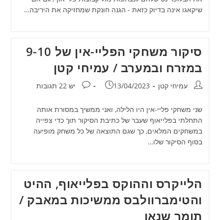
שיקאגו אינה בדיוק כזאת - הגנה חונקת שמחזיקה את היריבה…
סיקור משחקי הפליי-אין של 9-10
במזרח ובמערב / עמיחי קטן
מחבר:
פורסם:
תגובות:
עמיחי קטן
13/04/2023
יש 22 תגובות
שני משחקי פליי-אין היו הלילה, ואני ממשיך במסורת אותה
התחלתי בפלייאוף שעבר של כתיבת הסיקור תוך כדי צפייה
במשחקים המלאים, כך שגם התוצאה של כל משחק מופיעה
בסוף הסיקור שלו…
הלייקרס וההוקס בפלייאוף, ההיט
והטימברוולבס ממשיכות במאבק /
תומר שנאן