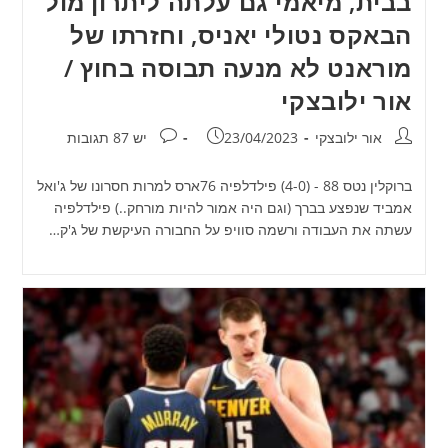
בבית, מיאמי גם עלתה ליתרון מול
הבאקס נטולי יאניס, וחזרתו של
מוראנט לא מנעה תבוסה בחוץ /
אור ילובצקי
מחבר:
פורסם:
תגובות:
אור ילובצקי
23/04/2023
יש 87 תגובות
ברוקלין נטס 88 - (4-0) פילדלפיה 76ארס למרות חסרונו של ג'ואל
אמביד שנפצע בברך (וגם היה אמור להיות מורחק..) פילדלפיה
עשתה את העבודה ורשמה סוויפ על החבורה העיקשת של ג'ק…