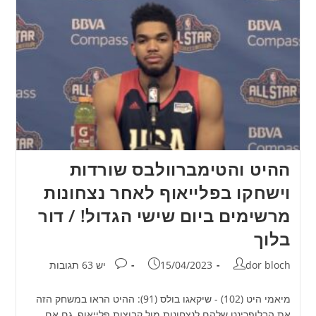
ההיט והטימברוולבס שורדות
וישחקו בפלייאוף לאחר נצחונות
מרשימים ביום שישי הגדול! / דור
בלוך
מחבר:
פורסם:
תגובות:
dor bloch
15/04/2023
יש 63 תגובות
מיאמי היט (102) - שיקאגו בולס (91): ההיט הראו במשחק הזה
את הבלופרינט שלהם לנצחונות מול קבוצות פלייאוף, גם אם