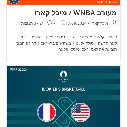
מעורב WNBA / מיכל קארו
מחבר:
פורסם:
תגובות:
מיכל קארו
17/08/2024
יש 37 תגובות
קייטלין קלארק = גיים צ'יינג'ר | נתוני צפייה | הסכמי שידור |
ליגה חדשה | סולד אאוט | משקיעים בדאלאס | דריקה המבי
תובעת את לאס וגאס אייסס והליגה.