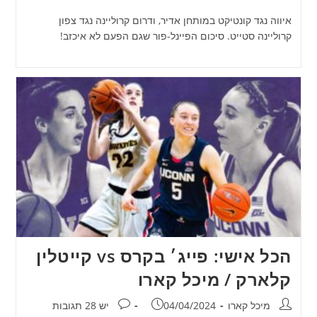
איווה נגד קונטיקט במותחן אדיר, ודרום קרוליינה נגד צפון
קרוליינה סטייט. סיכום הפיינל-פור שגם הפעם לא איכזב!
הכל אישי: פייג׳ בקרס vs קייטלין
קלארק / מיכל קארו
מחבר:
פורסם:
תגובות:
מיכל קארו
04/04/2024
יש 28 תגובות