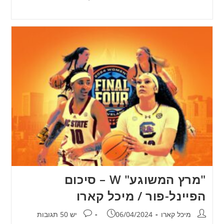
"מרץ המשוגע" W – סיכום
הפיינל-פור / מיכל קארו
מחבר:
פורסם:
תגובות:
מיכל קארו
06/04/2024
יש 50 תגובות