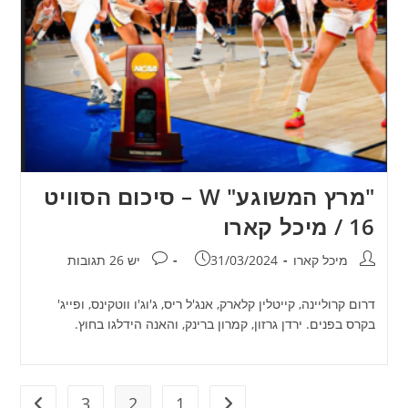
"מרץ המשוגע" W – סיכום הסוויט
16 / מיכל קארו
מחבר:
פורסם:
תגובות:
מיכל קארו
31/03/2024
יש 26 תגובות
דרום קרוליינה, קייטלין קלארק, אנג'ל ריס, ג'וג'ו ווטקינס, ופייג'
בקרס בפנים. ירדן גרזון, קמרון ברינק, והאנה הידלגו בחוץ.
3
2
1
מעבר לעמוד הקודם
מעבר ל