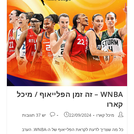
WNBA – זה זמן הפלייאוף / מיכל
קארו
מחבר:
פורסם:
תגובות:
מיכל קארו
22/09/2024
יש 37 תגובות
כל מה שצריך לדעת לקראת הפלייאוף של ה-WNBA. הערב