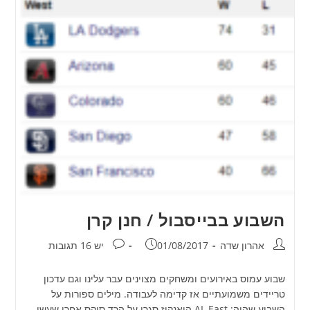
השבוע בבייסבול / חנן קרן
מחבר:
פורסם:
תגובות:
אהרון שדה
01/08/2017
יש 16 תגובות
שבוע עמוס באירועים ומשחקים מצוינים עבר עלינו וגם עדכון
טריידים משמועתיים אז קדימה לעבודה. מילים ספורות על
השבוע שהיה: AL East היאנקיז סגרו על הרד סוקס אחרי שעשו