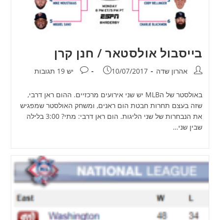
בייסבול אולסטאר / חנן קרן
מחבר:
פורסם:
תגובות:
אהרון שדה
10/07/2017
יש 19 תגובות
באולסטר של הMLB יש שני אירועים מרכזיים. ההום ראן דרבי,
שזה בעצם תחרות חבטת הום ראנים, ומשחק האולסטר שמפגיש
את הנבחרות של שני הליגות. הום ראן דרבי: מתי? 3:00 בלילה
שבין שני…