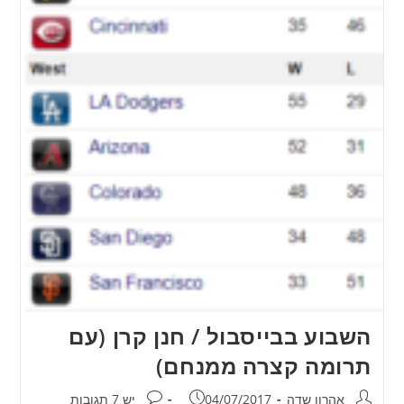
השבוע בבייסבול / חנן קרן (עם
תרומה קצרה ממנחם)
מחבר:
פורסם:
תגובות:
אהרון שדה
04/07/2017
יש 7 תגובות