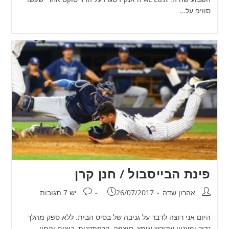
סוויפ על…
פינת הבייסבול / חנן קרן
מחבר:
פורסם:
תגובות:
אהרון שדה
26/07/2017
יש 7 תגובות
היום אני רוצה לדבר על גניבה של בסיס הבית. ללא ספק מהלך
נדיר ומעניין שדורש אומץ, חוצפה, הרפתקנות, ביצים והמון