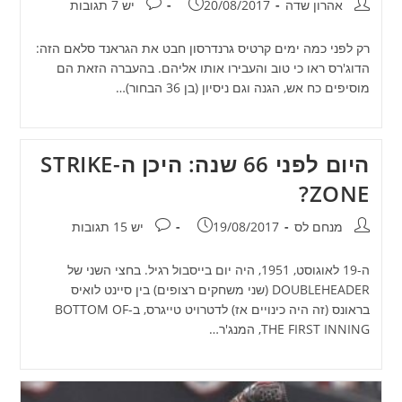
מחבר:
פורסם:
תגובות:
אהרון שדה
20/08/2017
יש 7 תגובות
רק לפני כמה ימים קרטיס גרנדרסון חבט את הגראנד סלאם הזה:
הדוג'רס ראו כי טוב והעבירו אותו אליהם. בהעברה הזאת הם
מוסיפים כח אש, הגנה וגם ניסיון (בן 36 הבחור)…
היום לפני 66 שנה: היכן ה-STRIKE
ZONE?
מחבר:
פורסם:
תגובות:
מנחם לס
19/08/2017
יש 15 תגובות
ה-19 לאוגוסט, 1951, היה יום בייסבול רגיל. בחצי השני של
DOUBLEHEADER (שני משחקים רצופים) בין סיינט לואיס
בראונס (זה היה כינויים אז) לדטרויט טייגרס, ב-BOTTOM OF
THE FIRST INNING, המנג'ר…