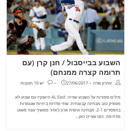
השבוע בבייסבול / חנן קרן (עם
תרומה קצרה ממנחם)
מחבר:
פורסם:
תגובות:
אהרון שדה
27/06/2017
יש 10 תגובות
מילים ספורות על השבוע שהיה: AL East היאנקיז עם שבוע לא
מספיק טוב מבחינה קבוצתית. שתי סדרות ביתיות שנגמרות
בהפסדים 2-1. מבחינה אישית ארון ג'אדג' ממשיך עונה פשוט
מדהימה. כמו שציינו כאן…