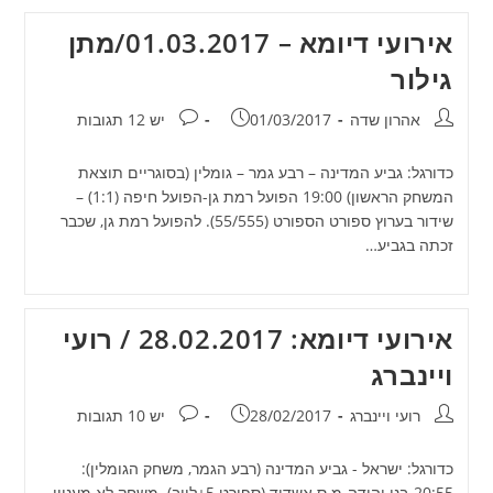
אירועי דיומא – 01.03.2017/מתן
גילור
מחבר:
פורסם:
תגובות:
אהרון שדה
01/03/2017
יש 12 תגובות
כדורגל: גביע המדינה – רבע גמר – גומלין (בסוגריים תוצאת
המשחק הראשון) 19:00 הפועל רמת גן-הפועל חיפה (1:1) –
שידור בערוץ ספורט הספורט (55/555). להפועל רמת גן, שכבר
זכתה בגביע…
אירועי דיומא: 28.02.2017 / רועי
ויינברג
מחבר:
פורסם:
תגובות:
רועי ויינברג
28/02/2017
יש 10 תגובות
כדורגל: ישראל - גביע המדינה (רבע הגמר, משחק הגומלין):
20:55-בני יהודה-מ.ס אשדוד (ספורט 5+לייב). משחק לא מעניין