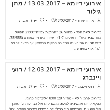
אירועי דיומא – 13.03.2017 / מתן
גילור
מחבר:
פורסם:
תגובות:
אהרון שדה
13/03/2017
יש 9 תגובות
כדורגל: ליגת העל – מחזור 26 *המלצת צפייה*21:00 הפועל
באר שבע–בית"ר ירושלים (1:0) – שידור בערוץ הספורט (55/555).
ב"ש תסיים את העונה הסדירה במקום הראשון, אך תרצה להגיע
לפלייאוף בהפרש…
אירועי דיומא – 12.03.2017 / רועי
ויינברג
מחבר:
פורסם:
תגובות:
רועי ויינברג
12/03/2017
יש 57 תגובות
כדורגל: פרמייר ליג - מחזור 28: 18:00-ליברפול-ברנלי.
הסקאוסרים ממשיכים לשלוט במשחקים מול הגדולות ולהסתבך
מול הקטנות, והמשחק מול ברנלי, לה הפסידו בסיבוב הקודם, יכול