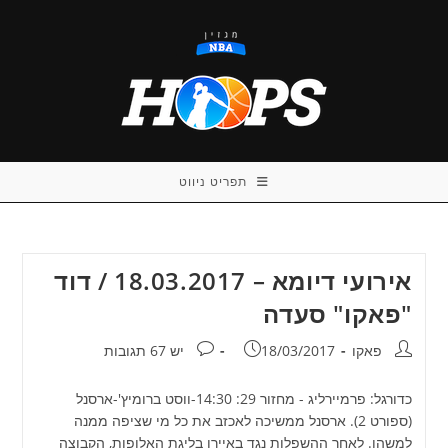
Ski
t
conten
תפריט ניווט
אירועי דיומא – 18.03.2017 / דוד
"פאקו" סעדה
מחבר:
פורסם:
תגובות:
פאקו
18/03/2017
יש 67 תגובות
כדורגל: פרמיירליג - מחזור 29: 14:30-ווסט ברומיץ'-ארסנל
(ספורט 2). ארסנל ממשיכה לאכזב את כל מי שציפה ממנה
למשהו. לאחר ההשפלות נגד באיירן בליגת האלופות, הקבוצה