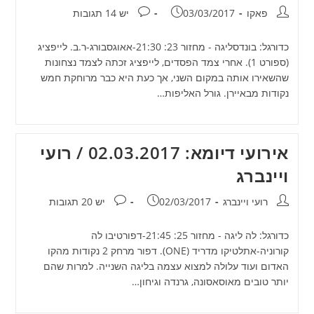
מחבר:
פורסם:
תגובות:
פאקו
03/03/2017
יש 14 תגובות
כדורגל: בונדסליגה - מחזור 23: 21:30-אאוגסבורג-ר.ב. לייפציג
(ספורט 1). אחרי צמד הפסדים, לייפציג זכתה לצמד נצחונות
שהשאירו אותה במקום השני, אך כעת היא כבר מרוחקת חמש
נקודות מבאיירן. גורל האליפות…
אירועי דיומא: 02.03.2017 / רועי
ויינברג
מחבר:
פורסם:
תגובות:
רועי ויינברג
02/03/2017
יש 20 תגובות
כדורגל: לה ליגה - מחזור 25: 21:45-דפורטיבו לה
קורוניה-אתלטיקו מדריד (ONE). דפור מרחק 2 נקודות מהקו
האדום ועוד עלולה למצוא עצמה בליגה השנייה. למרות שהם
יותר טובים מאוסאסונה, גרנדה וגיחון…