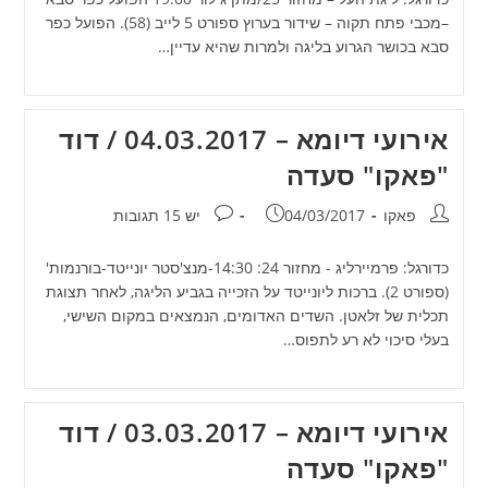
–מכבי פתח תקוה – שידור בערוץ ספורט 5 לייב (58). הפועל כפר
סבא בכושר הגרוע בליגה ולמרות שהיא עדיין…
אירועי דיומא – 04.03.2017 / דוד
"פאקו" סעדה
מחבר:
פורסם:
תגובות:
פאקו
04/03/2017
יש 15 תגובות
כדורגל: פרמיירליג - מחזור 24: 14:30-מנצ'סטר יונייטד-בורנמות'
(ספורט 2). ברכות ליונייטד על הזכייה בגביע הליגה, לאחר תצוגת
תכלית של זלאטן. השדים האדומים, הנמצאים במקום השישי,
בעלי סיכוי לא רע לתפוס…
אירועי דיומא – 03.03.2017 / דוד
"פאקו" סעדה