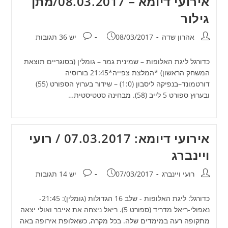
אירועי דיומא – 08.03.2017/מתן
גילור
מחבר:
פורסם:
תגובות:
אהרון שדה
08/03/2017
יש 36 תגובות
כדורגל ליגת האלופות – שמינית גמר – גומלין (בסוגריים תוצאת
המשחק הראשון) *המלצת צפייה*21:45 בורוסיה
דורטמונד–בנפיקה ליסבון (1:0) – שידור בערוץ הספורט (55)
ובערוץ ספורט 5 לייב (58). מבחינה סטטיסטית…
אירועי דיומא: 07.03.2017 / רועי
ויינברג
מחבר:
פורסם:
תגובות:
רועי ויינברג
07/03/2017
יש 14 תגובות
כדורגל: ליגת האלופות - שלב 16 הגדולות (גומלין): 21:45-
נאפולי-ריאל מדריד (ספורט 5). ריאל ניצחה את אייבר ואולי יצאה
מתקופה רעה במימדים שלה. בכל מקרה, כשאלופת אירופה באה