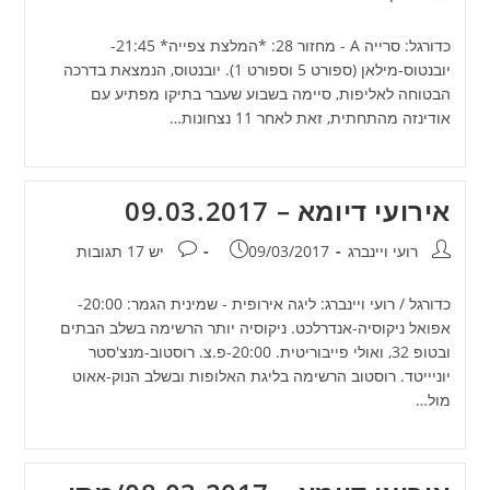
כדורגל: סרייה A - מחזור 28: *המלצת צפייה* 21:45-
יובנטוס-מילאן (ספורט 5 וספורט 1). יובנטוס, הנמצאת בדרכה
הבטוחה לאליפות, סיימה בשבוע שעבר בתיקו מפתיע עם
אודינזה מהתחתית, זאת לאחר 11 נצחונות…
אירועי דיומא – 09.03.2017
מחבר:
פורסם:
תגובות:
רועי ויינברג
09/03/2017
יש 17 תגובות
כדורגל / רועי ויינברג: ליגה אירופית - שמינית הגמר: 20:00-
אפואל ניקוסיה-אנדרלכט. ניקוסיה יותר הרשימה בשלב הבתים
ובטופ 32, ואולי פייבוריטית. 20:00-פ.צ. רוסטוב-מנצ'סטר
יוניייטד. רוסטוב הרשימה בליגת האלופות ובשלב הנוק-אאוט
מול…