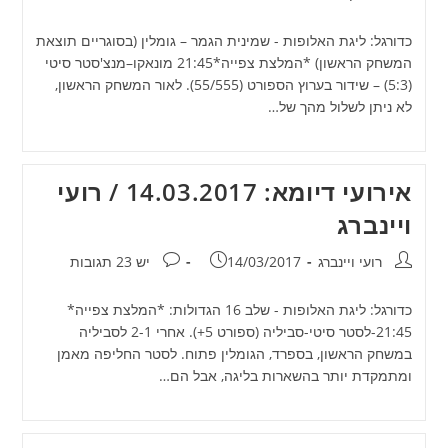
כדורגל: ליגת האלופות - שמינית הגמר – גומלין (בסוגריים תוצאת
המשחק הראשון) *המלצת צפייה*21:45 מונאקו–מנצ'סטר סיטי
(5:3) – שידור בערוץ הספורט (55/555). לאור המשחק הראשון,
לא ניתן לשלול מהך של…
אירועי דיומא: 14.03.2017 / רועי
ויינברג
מחבר:
פורסם:
תגובות:
רועי ויינברג
14/03/2017
יש 23 תגובות
כדורגל: ליגת האלופות - שלב 16 הגדולות: *המלצת צפייה*
21:45-לסטר סיטי-סביליה (ספורט 5+). אחרי 2-1 לסביליה
במשחק הראשון, בספרד, הגומלין פתוח. לסטר החליפה מאמן
ומתמקדת יותר בהשארות בליגה, אבל הם…