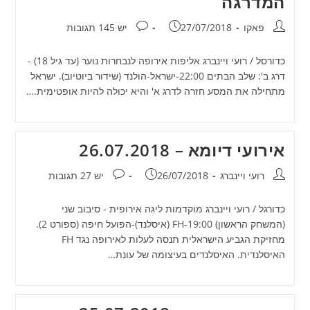
המדרגה
מחבר:
פורסם:
תגובות:
פאקו
27/07/2018
יש 145 תגובות
כדורסל / רועי ויינברג אליפות אירופה לנבחרות נוער (עד גיל 18) -
דרג ב': שלב הבתים 22:00-ישראל-הולנד (שידור ביוטיוב). ישראל
מתחילה את המסע חזרה לדרג א' והיא יכולה להיות אופטימית.…
אירועי דיומא – 26.07.2018
מחבר:
פורסם:
תגובות:
רועי ויינברג
26/07/2018
יש 27 תגובות
כדורגל / רועי ויינברג מוקדמות ליגה אירופית - סיבוב שני
(המשחק הראשון) 19:00-FH (איסלנד)-הפועל חיפה (ספורט 2).
מחזיקת הגביע הישראלית תנסה לעלות לאירופה נגד FH
האיסלנדית. האיסלנדים בעיצומה של עונת…