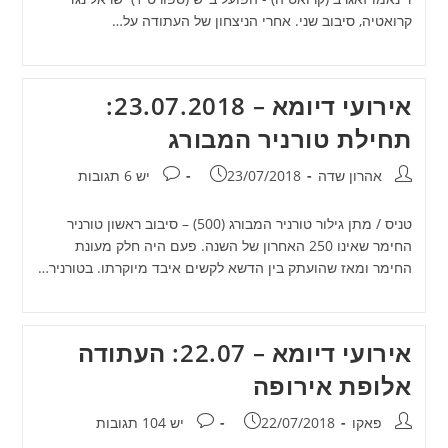
קרואטיה, סיבוב שני. אחרי הניצחון של העתודה על…
אירועי דיומא – 23.07.2018:
תחילת טורניר המבורג
מחבר:
פורסם:
תגובות:
אהרון שדה
23/07/2018
יש 6 תגובות
טניס / מתן גילור טורניר המבורג (500) – סיבוב ראשון טורניר
החימר שאינו 250 האחרון של השנה. פעם היה חלק מעונת
החימר ומאז שהועתק בין הדשא לקשים איבד מיוקרתו. בטורניר…
אירועי דיומא – 22.07: העתודה
אלופת אירופה
מחבר:
פורסם:
תגובות:
פאקו
22/07/2018
יש 104 תגובות