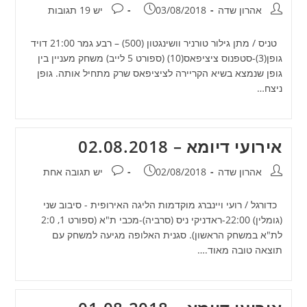
מחבר:
פורסם:
תגובות:
אהרון שדה
03/08/2018
יש 19 תגובות
טניס / מתן גילור טורניר וושינגטון (500) – רבע גמר 21:00 דויד
גופן(3)-סטפנוס ציציפאס(10) (ספורט 5 לייב) משחק מעניין בין
גופן שנמצא בשיא הקריירה לציציפאס שרק מתחיל אותה. גופן
ניצח…
אירועי דיומא – 02.08.2018
מחבר:
פורסם:
תגובות:
אהרון שדה
02/08/2018
יש תגובה אחת
כדורגל / רועי ויינברג מוקדמות הליגה האירופית - סיבוב שני
(גומלין) 22:00-ראדניקי ניס (סרביה)-מכבי ת"א (ספורט 1, 2:0
לת"א במשחק הראשון). סגנית האלופה מגיעה למשחק עם
תוצאה טובה מאוד.…