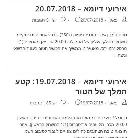
אירועי דיומא – 20.07.2018
מחבר:
פורסם:
תגובות:
פאקו
20/07/2018
יש 51 תגובות
טניס / מתן גילור טורניר ניופורט (250) – רבע גמר היום יתקיימו
משחקי החלק העליון של ההגרלה. 20:00 אדריאן מאנארינו(1)-
מרסל גרנויירס. מאנארינו ממשיך את הכושר הטוב בעונת הדשא
וניצח…
אירועי דיומא – 19.07.2018: קטע
המלך של הטור
מחבר:
פורסם:
תגובות:
פאקו
19/07/2018
יש 185 תגובות
כדורגל / רועי ויינברג מוקדמות הליגה האירופית - סיבוב ראשון
20:00-מכבי תל אביב-פרנסברוס (1:1 במשחק הראשון). אחרי
תוצאה טובה הצהובים כחולים צפויים לעבור לסיבוב השני,
למרות שלא הרשימו יותר מדי.…