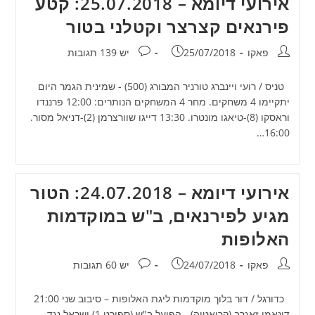
אירועי דיומא – 25.07.2018: קטע
פירנאים קצרצר וקטלני בטור
מחבר:
פורסם:
תגובות:
פאקו
25/07/2018
יש 139 תגובות
טניס / רועי ויינברג טורניר המבורג (500) - שמינית הגמר היום
יתקיימו 4 משחקים. מחר 4 המשחקים הנותרים: 12:00 פרננדו
וראסקו (8)-טיאגו מונטרו. 13:30 דייגו שוורצרמן (2)-דניאל מסור.
16:00…
אירועי דיומא – 24.07.2018: הטור
מגיע לפירנאים, ב"ש במוקדמות
האלופות
מחבר:
פורסם:
תגובות:
פאקו
24/07/2018
יש 60 תגובות
כדורגל / דור בלוך מוקדמות ליגת האלופות – סיבוב שני 21:00
דינאמו זאגרב (קרואטיה) - הפועל ב"ש (ספורט 1) ישראל נגד