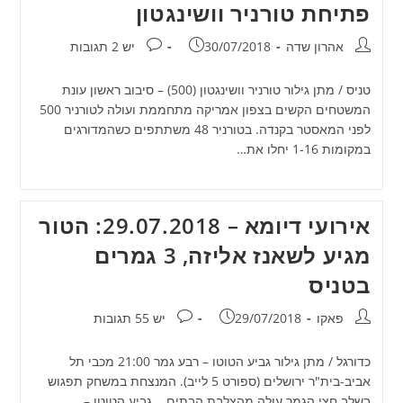
פתיחת טורניר וושינגטון
מחבר:
פורסם:
תגובות:
אהרון שדה
30/07/2018
יש 2 תגובות
טניס / מתן גילור טורניר וושינגטון (500) – סיבוב ראשון עונת
המשטחים הקשים בצפון אמריקה מתחממת ועולה לטורניר 500
לפני המאסטר בקנדה. בטורניר 48 משתתפים כשהמדורגים
במקומות 1-16 יחלו את…
אירועי דיומא – 29.07.2018: הטור
מגיע לשאנז אליזה, 3 גמרים
בטניס
מחבר:
פורסם:
תגובות:
פאקו
29/07/2018
יש 55 תגובות
כדורגל / מתן גילור גביע הטוטו – רבע גמר 21:00 מכבי תל
אביב-בית"ר ירושלים (ספורט 5 לייב). המנצחת במשחק תפגוש
בשלב חצי הגמר עולה מהצלבת הבתים. גביע הטוטו –…