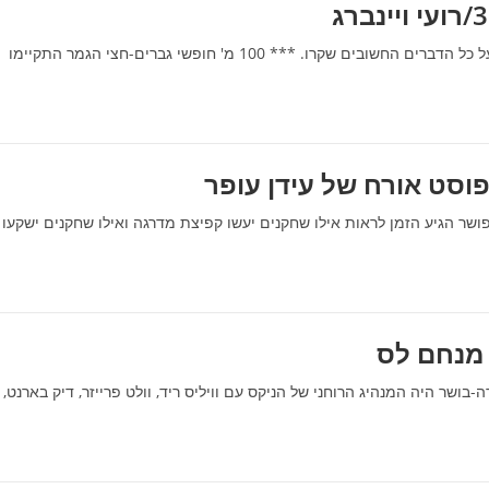
גם היום התקיימה אליפות העולם בשחייה, והופס ממשיך לעדכן על כל הדברים החשובים שקרו. *** 100 מ' חופשי גברים-חצי הגמר התקיימו
פוסט אורח של עידן עופר
ושר הגיע הזמן לראות אילו שחקנים יעשו קפיצת מדרגה ואילו שחקנים ישקעו
ות (13): דייב דה-בושר כשאני ניזכר שב-1970 דייב דה-בושר היה המנהיג הרוחני של הניקס עם וויליס ריד, וולט פרייזר, דיק בארנט,