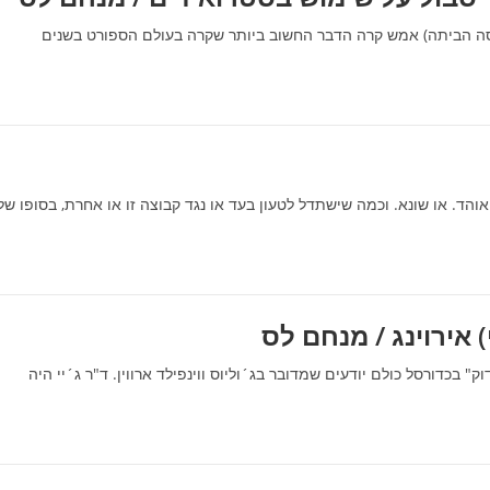
הביתה) אמש קרה הדבר החשוב ביותר שקרה בעולם הספורט בשנים
. או שונא. וכמה שישתדל לטעון בעד או נגד קבוצה זו או אחרת, בסופו של
שאתה אומר "דוק" בכדורסל כולם יודעים שמדובר בג´וליוס ווינפילד ארווין. ד"ר ג´יי היה