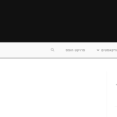
TOGGLE
דקאסטים
פרויקט הופס
WEBSITE
SEARCH