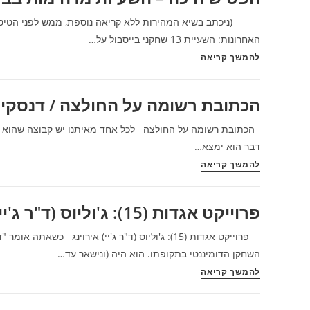
ארווין
(מג'יק)
(ניכתב בשיא המהירות ללא קריאה נוספת, ממש לפני הטיסה 
ג'ונסון
האחרונות: השעיית 13 שחקני בייסבול על…
/
הפטיש
להמשך קריאה
מנחם
היכה
לס
–
הכתובת רשומה על החולצה / דנסקי
השעיות
מדהימות
הכתובת רשומה על החולצה לכל אחד מאיתנו יש קבוצה שהוא אוהד
בבייסבול
דבר הוא ימצא…
על
הכתובת
להמשך קריאה
שימוש
רשומה
בסטרואידים
על
פרוייקט אגדות (15): ג'וליוס (ד"ר ג'יי) אירוינג / מנחם לס
/
החולצה
מנחם
/
פרוייקט אגדות (15): ג'וליוס (ד"ר ג'יי) אירוינג כ
לס
דנסקי
השחקן הדומיננטי בתקופתו. הוא היה (ונישאר עד…
פרוייקט
להמשך קריאה
אגדות
(15):