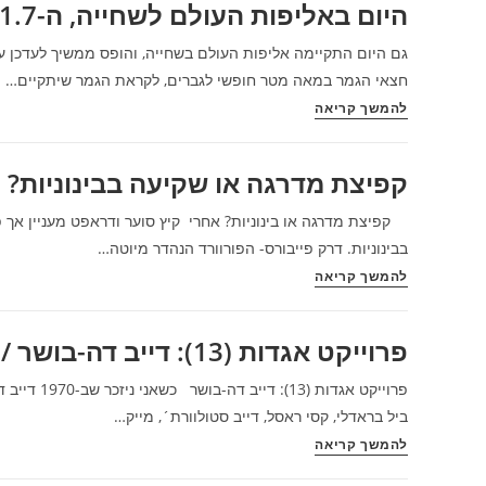
היום באליפות העולם לשחייה, ה-31.7/רועי ויינברג
ג'וליוס
(ד"ר
ג'יי)
חצאי הגמר במאה מטר חופשי לגברים, לקראת הגמר שיתקיים…
אירוינג
היום
להמשך קריאה
/
באליפות
מנחם
העולם
קפיצת מדרגה או שקיעה בבינוניות? 
לס
לשחייה,
ה-31.7/רועי
קפיצת מדרגה או בינוניות? אחרי קיץ סוער ודראפט מעניין אך פ
ויינברג
בבינוניות. דרק פייבורס- הפורוורד הנהדר מיוטה…
קפיצת
להמשך קריאה
מדרגה
או
פרוייקט אגדות (13): דייב דה-בושר / מנחם לס
שקיעה
בבינוניות?
פרוייקט אגד
פוסט
ביל בראדלי, קסי ראסל, דייב סטולוורת´, מייק…
אורח
פרוייקט
להמשך קריאה
של
אגדות