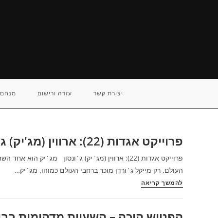
Ski
t
conten
יצירת קשר
עזרה ורישום
מנחם 
פרוייקט אגדות (22): ארווין (מג'יק) ג'ונסון / מנחם לס
פרוייקט אגדות (22): ארווין (מג´יק) ג´ונסון מג´יק
העולם. רק מייקל ג´ורדן מוכר ברחבי העולם כמוהו. מג´יק…
פרוייקט
להמשך קריאה
אגדות
(22):
הפטיש היכה – השעיות מדהימות בבי