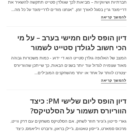
/
חברתיות ושיווקיות – מביאות לכך שגולדן סטייט תתקשה להשאיר את
מאנו
דריימונד גרין בסגל לאורך זמן. "אנחנו מודים לדריימונד על כל מה…
Thank
להמשך קריאה
You
Draymond
דיון הופס ליום חמישי בערב – על מי
–
הכי חשוב לגולדן סטייט לשמור
דיון
הופס
המצב של האלופה גולדן סטייט הוא די ידוע - כמות משכורות גבוהה
מאוד שצפויה לגדול עוד יותר בשנים הבאות, כך שייתכן שהווריורס
יצטרכו לוותר על אחד או יותר מהשחקנים המובילים…
דיון
להמשך קריאה
הופס
ליום
דיון הופס ליום שלישי PM: כיצד
חמישי
הווריורס תשמור על הסלטיקס?
בערב
–
גארי פייטון ג'וניור חוזר לשחק. אם הסלטיקס משחקים עם דרק ווייט,
על
מרכוס סמארט, ג'ייסון טאטום, ג'יילן בראון, ורוברט ויליאמס, כיצד
מי