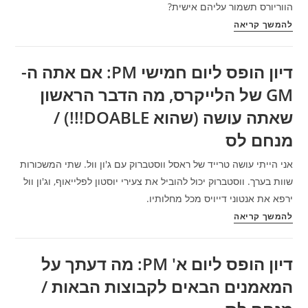
הווריורס תשמור עליהם אישית?
הכי
דיון
להמשך קריאה
חשוב
הופס
לגולדן
ליום
סטייט
דיון הופס ליום חמישי PM: אם אתה ה-
שלישי
לשמור
GM של הלייקרס, מה הדבר הראשון
PM:
כיצד
שאתה עושה (שהוא DOABLE!!!) /
הווריורס
מנחם לס
תשמור
על
אני הייתי עושה טרייד של ראסל ווסטברוק עם ג'ון וול. שתי המשכורות
הסלטיקס?
שוות בערך. ווסטברוק יכול להוביל את צעירי יוסטון לפלייאוף, וג'ון וול
ירפא את אנטוני דייויס מכל מחלותיו.
דיון
להמשך קריאה
הופס
ליום
דיון הופס ליום א' PM: מה דעתך על
חמישי
המאמנים הבאים לקבוצות הבאות /
PM:
אם