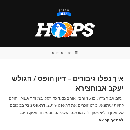
Ski
t
conten
תפריט ניווט
איך נפלו גיבורים – דיון הופס / הגולש
יעקב אבוחצירא
יעקב אבוחצירא, בן 16 וחצי, אוהב מאד כדורסל, במיוחד NBA, וחולם
להיות עיתונאי. כולנו זוכרים את דראפט 2019, דראפט נוצץ בכיכובם
של זאיון וויליאמסון וג'ה מוראנט, ששניהם, ובמיוחד זאיון, היו…
איך
להמשך קריאה
נפלו