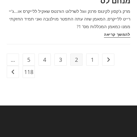
מנחם לס
אתה
מרק ג'קסון לקינגס פרנק ווגל לשרלוט הורנטס שאקיל ללייקרס או...ג'יי
ה-
רייט ללייקרס, המאמן שזה עתה התפטר מוילנובה ואני תמיד החזקתי
GM
ממנו כמאמן המכללות מס' 1?
של
דיון
להמשך קריאה
הלייקרס,
הופס
מה
ליום
הדבר
א'
הראשון
…
5
4
3
2
1
מעבר לעמוד הקודם
PM:
שאתה
118
מה
מעבר ל
עושה
דעתך
(שהוא
על
DOABLE!!!)
המאמנים
/
הבאים
מנחם
לקבוצות
לס
הבאות
/
מנחם