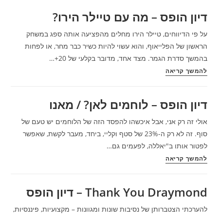
גיבורים
דיון הופס – מה עם טיילר הירו?
–
דיון
על פי הדיווחים, טיילר הירו מחלים מהפציעה אותה ספג במשחק
הופס
הראשון של הפלייאוף, והוא עשוי להיות כשיר כבר מחר, או לפחות
/
בהמשך סדרת הגמר. מצד אחד, מדובר בקלעי של 20+…
הגולש
דיון
להמשך קריאה
יעקב
הופס
אבוחצירא
–
דיון הופס – לוחמים לאן? / מאנו
מה
עם
אולי זה רק אני, אבל איכשהו להפסד הזה של הלוחמים יש טעם של
טיילר
סוף. זה לא רק ה-23% של סטף וקליי, ביחד, מעבר לקשת, שאפשר
הירו?
לפטור אותו ב"יאללה, לפעמים גם…
דיון
להמשך קריאה
הופס
–
Thank You Draymond – דיון הופס
לוחמים
לאן?
להערכתי הצטברותן של נסיבות שונות ומגוונות – מקצועיות, פיננסיות,