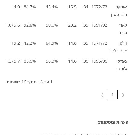
אוסקר
1972/73
34
15.5
45.4%
84.7%
4.9
רוברטסון
לארי
1991/92
35
20.2
50.0%
92.6%
9.6 (1.0)
בירד
וילט
1971/72
35
14.8
64.9%
42.2%
19.2
צ'מברליין
מג'יק
1995/96
36
14.6
50.3%
85.6%
5.7 (1.3)
ג'ונסון
1 עד 16 מתוך 16 רשומות
❯
1
❮
הערות ומסקנות: