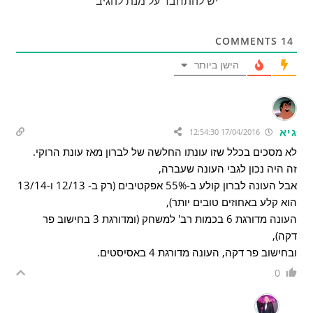
יש להתחבר על מנת להגיב
COMMENTS
14
הישן ביותר
גיא
17/04/2016 12:54:30
לא מסכים בכלל שזו עונתו החלשה של לברון מאז עונת הרוקי.
זה היה נכון לגבי העונה שעברה,
אבל העונה לברון קולע ב-55% אפקטיבים (רק ב- 12/13 ו-13/14
הוא קלע באחוזים טובים יותר),
העונה מדורגת 6 בכמות רב' למשחק (ומדורגת 3 בחישוב פר
דקה),
ובחישוב פר דקה, העונה מדורגת 4 באסיסטים.
0