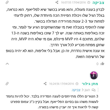
צביקה
17/04/2016 16:07:55
לברון בעונה מעולה, והוא מגיע בכושר שיא לפלייאוף. הוא כנראה,
בגלל הגיל שלו ויכולת הפיזית הכה מיוחדת שלו, רחוק לדעתי
לפחות עוד 2-3 עונות מהירידה הגדולה בכושר.
שווה להוסיף בטבלה זאת מי שמהשחקנים הגיע עד לגמר, ומי
זכה באליפות באותה שנה. יש לך 7 שזכו באליפות בשנה ה-13
שלהם, מתוכם 4 היו MVP פיינלס, וגם מי שלא היה MVP, היה
שחקן מפתח מכריע לכל אורך הדרך.
אז עונה אישית נהדרת, זה כן. אבל בלי אליפות, הוא לא יהיה בטופ
של הרשימה הזאת.
0
מתן גילור
17/04/2016 16:24:56
הגב ל
צביקה
3 הטורים הללו מתייחסים לעונה הסדירה בלבד. יכול להיות נחמד
לעשות משהו גם בסיום הפלייאוף, אבל בקיץ כ"כ עמוס ספורט
קשה לי לראות איך זה יעניין מישהו בפגרה.