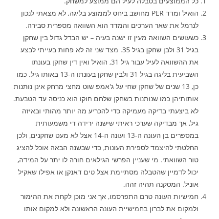
כל הממוצעים בטבלה לעיל הם ממוצע למשחק.
הואיל ומדד PER מחושב ביחס לממוצע בליגה, לא מצאתי לנכון
לנרמל את שאר הערכים והמדד הוא השוואה מספרית סבירה.
כשעושים השוואה מעין זו ישנה בעיה – יש הבדל גדול בין שחקן
בגיל 31 ולבן שחקן בגיל 35. מצד שני זה לא פחות בעייתי לבצע
את ההשוואה לעיל עבור גיל 31, הואיל ואין דין שחקן בעונתו
השביעית בליגה בגיל 31 ולבין שחקן בעונתו ה-13 באותו גיל. כמו
כן, 13 שנים של שחקן שחי על ג'אמפ שוט מחצי מרחק אינן נותנות
אותותיהן כמו שנותנות בשחקן שלחם חוקו הוא כניסה עד הטבעת.
לא ביצעתי בדיקה מעמיקה כדי להכריע מה יותר מהותי ובאיזה
גיל, אך מבדיקה שערכי ראיתי שישנה ירידה די משמעותית
במספרים בן העונה ה-13 ועונה ה-14 אצל לא מעט שחקנים, ולכן
החלטתי להיצמד לספירת העונות, כדי שבשנה הבאה אוכל להציג
טור השוואתי. מי שעניין הפרשי הגילאים חורה לו יתר על המידה,
יכול לדמיין שהטבלה מסתיימת אצל טים דאנקן או אפילו שאקיל
אוניל. המסקנה תהיה זהה.
חמישיות העונה טרם התפרסמו, אך אני מוכן לקחת את ההימור
ולמקום את לברון בחמישיית העונה הראשונה ולא למקום אותו