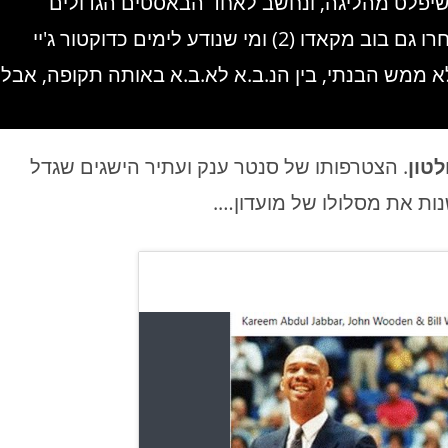
משחק), לפני שיפלט מהליגה, ונחשב לאחד הבאסטים הגדולים
בהיסטוריה. יתרה מזו, מדובר בדראפט שבו נבחרו גם בוב מקאדו (2) ומי שנודע לימים כדוקטור ג'יי
שלא ממש הבנתי, בין הנ.ב.א לא.ב.א באותה תקופה, אבל
לטון
. הצטרפותו של סנטר ענק ועתיר הישגים שגדל