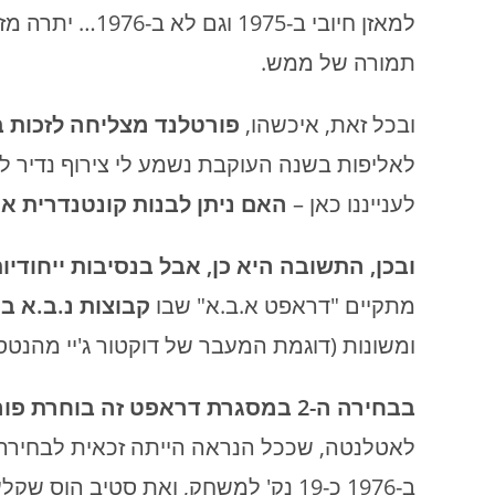
תמורה של ממש.
ובכל זאת, איכשהו,
פורטלנד מצליחה לזכות באלי
לאליפות בשנה העוקבת נשמע לי צירוף נדיר למ
לענייננו כאן –
האם ניתן לבנות קונטנדרית א
ובכן, התשובה היא כן, אבל בנסיבות ייחודיו
מתקיים "דראפט א.ב.א" שבו
קבוצות נ.ב.א ב
ומשונות (דוגמת המעבר של דוקטור ג'יי מהנטס
בבחירה ה-2 במסגרת דראפט זה בוחרת פורטלנד את מוריס לוקאס
לאטלנטה, שככל הנראה הייתה זכאית לבחירה ז
ב-1976 כ-19 נק' למשחק, ואת סטיב הוס שקלע כ-7 נק' למשחק.