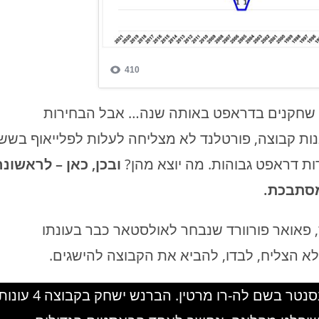
פורטלנד נוסדה ב-1970, וגייסה לא פחות מ-19 שחקנים בדראפט באותה שנה… אבל הבחירות
 היות שכך קשה לבנות קבוצה, פורטלנד לא מצליחה לעלות לפלייאוף בשש
ות דראפט גבוהות. מה יוצא מהן?
ובכן, כאן – לראשונה
מסתבכת.
, נבחר סידני וויקס, פאואר פורוורד שנבחר לאולסטאר כבר בעונתו
א הצליח, לבדו, להביא את הקבוצה להישגים.
בבחירה ה-1 בדראפט 1972 בוחרת פורטלנד בסנטר בשם לה-רו מרטין. הברנש ישחק בקבוצה 4 