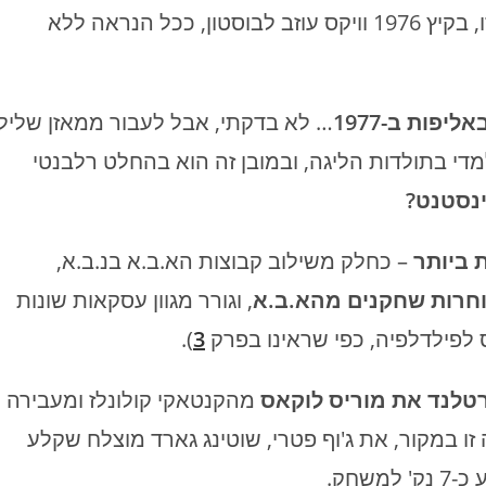
למאזן חיובי ב-1975 וגם לא ב-1976… יתרה מזו, בקיץ 1976 וויקס עוזב לבוסטון, ככל הנראה ללא
פות ב-1977
… לא בדקתי, אבל לעבור ממאזן שלילי
די בתולדות הליגה, ובמובן זה הוא בהחלט רלבנטי
ינסטנט?
ת ביותר
– כחלק משילוב קבוצות הא.ב.א בנ.ב.א,
וחרות שחקנים מהא.ב.א
, וגורר מגוון עסקאות שונות
 לפילדלפיה, כפי שראינו בפרק
3
).
מהקנטאקי קולונלז ומעבירה
ו במקור, את ג'וף פטרי, שוטינג גארד מוצלח שקלע