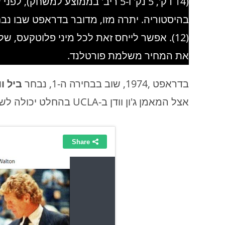
(14 דק', 5 נק' ו-5 ריב' בממוצע ל
(12). אפשר לייחס זאת לכל מיני פלוטקעס, 
את המחיר משלמת פורטלנד.
בדראפט ,1974, שוב בבחירה ה-1, נבחר
ביל וו
אצל המאמן ג'ון וודן ב-UCLA בהחלט יכולה לשנות את מסלולו של מועדון….