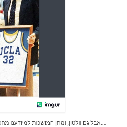
….אבל גם וולטון, ומתן המושכות למיודענו מהפ