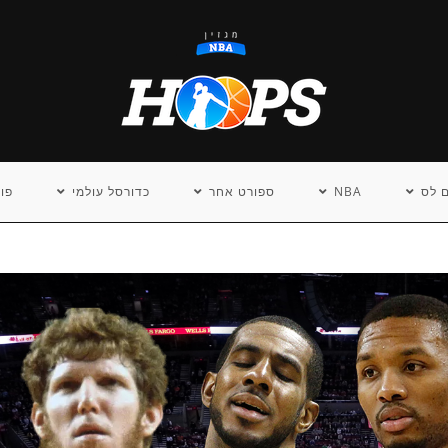
 לס
NBA
ספורט אחר
כדורסל עולמי
פו