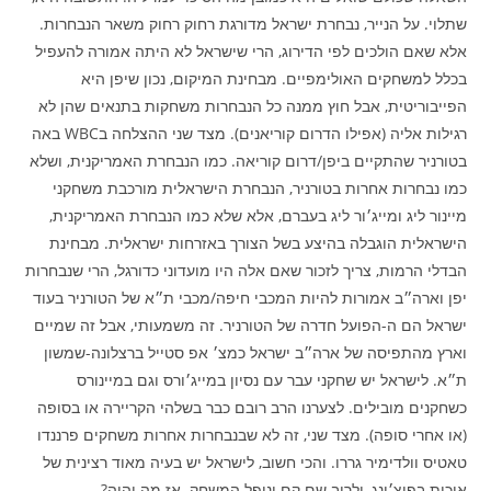
שתלוי. על הנייר, נבחרת ישראל מדורגת רחוק רחוק משאר הנבחרות.
אלא שאם הולכים לפי הדירוג, הרי שישראל לא היתה אמורה להעפיל
בכלל למשחקים האולימפיים. מבחינת המיקום, נכון שיפן היא
הפייבוריטית, אבל חוץ ממנה כל הנבחרות משחקות בתנאים שהן לא
רגילות אליה (אפילו הדרום קוריאנים). מצד שני ההצלחה בWBC באה
בטורניר שהתקיים ביפן/דרום קוריאה. כמו הנבחרת האמריקנית, ושלא
כמו נבחרות אחרות בטורניר, הנבחרת הישראלית מורכבת משחקני
מיינור ליג ומייג׳ור ליג בעברם, אלא שלא כמו הנבחרת האמריקנית,
הישראלית הוגבלה בהיצע בשל הצורך באזרחות ישראלית. מבחינת
הבדלי הרמות, צריך לזכור שאם אלה היו מועדוני כדורגל, הרי שנבחרות
יפן וארה״ב אמורות להיות המכבי חיפה/מכבי ת״א של הטורניר בעוד
ישראל הם ה-הפועל חדרה של הטורניר. זה משמעותי, אבל זה שמיים
וארץ מהתפיסה של ארה״ב ישראל כמצ׳ אפ סטייל ברצלונה-שמשון
ת״א. לישראל יש שחקני עבר עם נסיון במייג׳ורס וגם במיינורס
כשחקנים מובילים. לצערנו הרב רובם כבר בשלהי הקריירה או בסופה
(או אחרי סופה). מצד שני, זה לא שבנבחרות אחרות משחקים פרננדו
טאטיס וולדימיר גררו. והכי חשוב, לישראל יש בעיה מאוד רצינית של
איכות בפיצ׳ינג, ולרוב שם קם ונופל המשחק. אז מה יהיה?