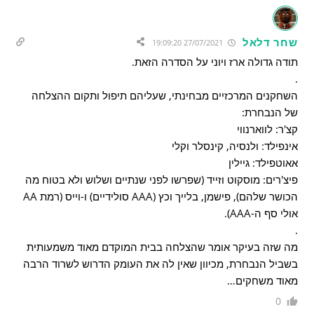
שחר דלאל
27/07/2021 19:09:20
תודה גדולה ארז ויוני על הסדרה הזאת.
.
השחקנים המרכזיים מבחינתי, שעליהם תיפול ותקום ההצלחה
של הנבחרת:
קצ'ר: לווארנווי
אינפילד: ולנסיה, קינסלר וקלי
אאוטפילד: גיילין
פיצ'רים: מוסקוט וזייד (שפרשו לפני שנתיים ושלוש ולא בטוח מה
הכושר שלהם), פישמן, בלייך וכץ (AAA סולידיים) ו-וייס (רמת AA
אולי סף ה-AAA).
.
מה שזה בעיקר אומר שהצלחה בבית המוקדם מאוד משמעותית
בשביל הנבחרת, מכיוון שאין לה את העומק הדרוש לשרוד הרבה
מאוד משחקים…
0