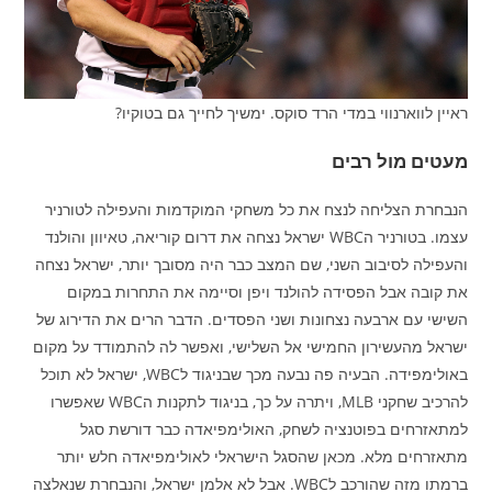
ראיין לווארנווי במדי הרד סוקס. ימשיך לחייך גם בטוקיו?
מעטים מול רבים
הנבחרת הצליחה לנצח את כל משחקי המוקדמות והעפילה לטורניר
עצמו. בטורניר הWBC ישראל נצחה את דרום קוריאה, טאיוון והולנד
והעפילה לסיבוב השני, שם המצב כבר היה מסובך יותר, ישראל נצחה
את קובה אבל הפסידה להולנד ויפן וסיימה את התחרות במקום
השישי עם ארבעה נצחונות ושני הפסדים. הדבר הרים את הדירוג של
ישראל מהעשירון החמישי אל השלישי, ואפשר לה להתמודד על מקום
באולימפידה. הבעיה פה נבעה מכך שבניגוד לWBC, ישראל לא תוכל
להרכיב שחקני MLB, ויתרה על כך, בניגוד לתקנות הWBC שאפשרו
למתאזרחים בפוטנציה לשחק, האולימפיאדה כבר דורשת סגל
מתאזרחים מלא. מכאן שהסגל הישראלי לאולימפיאדה חלש יותר
ברמתו מזה שהורכב לWBC. אבל לא אלמן ישראל, והנבחרת שנאלצה