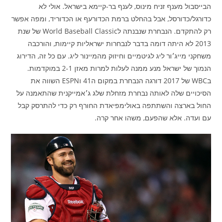
הבייסבול מענף זניח מינוס, לענף בר-קיימא בישראל. אולי לא
כדורגל/כדורסל, אבל בהחלט ברמת הכדורעף או הכדוריד, ומפה אפשר
רק להתקדם. הנבחרת שנבנתה לWorld Baseball Classic של שנת
2013 לא היתה דומה בדבר לנבחרות ישראליות קיימות, והורכבה
משחקני מייג׳ור ליג לגיטמיים וחיזוק מהמיינור ליג. עם כל זה, הדירוג
הנמוך של ישראל מנע ממנה לעלות למרות מאזן 2-1 במוקדמות.
בWBC של 2017 דורגה הנבחרת במקום ה41 וESPN השווה את
הסיכויים שלה לאותה נבחרת מזחלת שלג ג׳אמייקנית שהתאמנה על
החול בארצה והשתתפה באולימפיאדת החורף רק כדי להתרסק קבל
עם ועדה. אלא שהפעם, משהו אחר קרה.