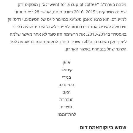
מכונה בארה״ב ״went for a cup of coffee״: ג׳ון מוסקוט זרק
שמונה משחקים ב2015 ו2016 כזורק פותח, אפשר 28 ריצות וחזר
למיינורס, הוא כרגע מאמן פיצ׳ינג במיינור ליגס של הסינסינטי רדס; זק
וויס עלה לאינינג אחד ברדס וחזר למיינור ליג וג׳וש זייד שהיה רליבר
באסטרוז ב2013-2014. את הרשימה הזו סוגר לא אחר מאשר שלמה
ליפיץ, זקן השבט בן ה42, והשריד היחיד לתקופת המדבר שבאה לפני
השינוי שחל בנבחרת בעשור האחרון.
איאן
קינסלר
במדי
הטייגרס.
האם
הנבחרת
תצליח
להתרומם?
שמש ביוקוהאמה דום