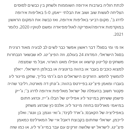
לכתת רגליה בערבות אירופה השוממות ולשחק בין כבשים לסוסים
הצליחה לעשות שוב ושוב את הבלתי ייאמן, 5-0 באליפות אירופה
לדרג ב׳, מקום רביעי באליפות אירופה, ואז כבשה את המקום הראשון
במוקדמות אירופה/אפריקה לאולימפיאדה ומשם לטוקיו 2020, כלומר
2021.
אז מי ומי בסגל? דבר ראשון אפשר כבר לשים לב לבעיה מאוד רצינית
בסגל הישראלי, המדורג 24 בעולם, וזה הפיצ׳ינג. לא שבשאר הנבחרות
משחקים קלייטון קרשאו או אפילו מאט הארווי, אבל מי שמצפה
למצוא כוכבים בעבר או בהווה ברוטציה או בבולפן הישראלי, ייאלץ
להמשיך לחפש. הזורקים הישראלים הם ג׳רמי בלייך, שחקן מיינור ליג
בעברו ומאמן פיצ׳ינג בפיירטס בהווה; ג׳ונתן דה מארטה, רליבר שהיה
פקטור חשוב בהעפלה של ישראל מאליפות אירופה לדרג ב׳; ג׳ייק
פישמן ששיחק במיינור ליג אפילייט של הבלו ג׳ייז, וכרגע חתום
במיאמי מארלינס בחוזה מיינור ליג; אלכס כץ שכרגע משחק
באפיליציה של הקאבס; ג׳ארד לקינד; ג׳ואי ווגמן; בן וונגר; ואלון
לייכמן, ישראלי שחתום בקבוצת דאבל איי של המארלינס כמאמן
פיצ׳ינג. לישראל יש שלושה זורקים עם עבר במייג׳ור ליג, או כמו שזה