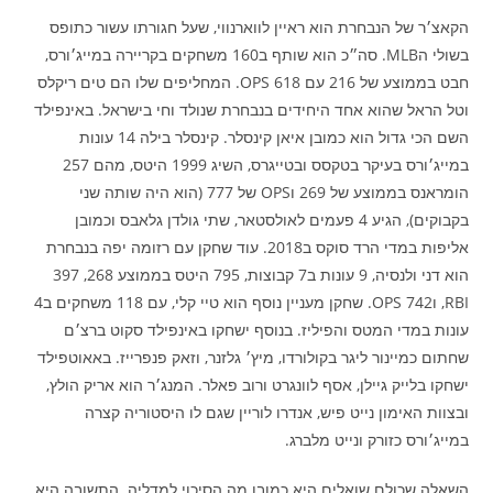
הקאצ׳ר של הנבחרת הוא ראיין לווארנווי, שעל חגורתו עשור כתופס
בשולי הMLB. סה״כ הוא שותף ב160 משחקים בקריירה במייג׳ורס,
חבט בממוצע של 216 עם 618 OPS. המחליפים שלו הם טים ריקלס
וטל הראל שהוא אחד היחידים בנבחרת שנולד וחי בישראל. באינפילד
השם הכי גדול הוא כמובן איאן קינסלר. קינסלר בילה 14 עונות
במייג׳ורס בעיקר בטקסס ובטייגרס, השיג 1999 היטס, מהם 257
הומראנס בממוצע של 269 וOPS של 777 (הוא היה שותה שני
בקבוקים), הגיע 4 פעמים לאולסטאר, שתי גולדן גלאבס וכמובן
אליפות במדי הרד סוקס ב2018. עוד שחקן עם רזומה יפה בנבחרת
הוא דני ולנסיה, 9 עונות ב7 קבוצות, 795 היטס בממוצע 268, 397
RBI, ו742 OPS. שחקן מעניין נוסף הוא טיי קלי, עם 118 משחקים ב4
עונות במדי המטס והפיליז. בנוסף ישחקו באינפילד סקוט ברצ׳ם
שחתום כמיינור ליגר בקולורדו, מיץ׳ גלזנר, וזאק פנפרייז. באאוטפילד
ישחקו בלייק גיילן, אסף לוונגרט ורוב פאלר. המנג׳ר הוא אריק הולץ,
ובצוות האימון נייט פיש, אנדרו לוריין שגם לו היסטוריה קצרה
במייג׳ורס כזורק ונייט מלברג.
השאלה שכולם שואלים היא כמובן מה הסיכוי למדליה. התשובה היא,