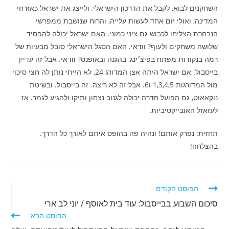
השחקנים לבוא, לקבל את הדרכון הישראלי, ולייצג את ישראל כאזרחי
המדינה, ואולי יום אחד לעשות עלייה, והרוח שנושבת ממפרשי
הנבחרת הצליחו לכבוש גם ציני כמוני. האם ישראל יכולה להפסיד
שלושה משחקים ולעוף? וודאי. האם הסגל הישראלי סובל מבעיות של
רמה בנקודות מפתח בפיצ׳ינג, בהגנה ובאופנס? וודאי. אבל זה עדיין
בייסבול. אם ישראל היתה אצן המדורג 24, לא הייתי נותן לה חצי סיכוי
מול המדורגות 1,3,4,5 ו6. אבל זה לא ריצה. זה בייסבול. ובשיטת
נוקאאוט, גם הפועל חדרה יכולה לגנוב נצחון ותיקו ולהגיע לגמר. אז
לעזאזל האובייקטיביות.
תחזית: נפרק אותם! ונהיה פה בהופס איתם לאורך כל הדרך.
בהצלחה!
לקרוא
הפוסט הקודם
מאמרים
סיכום השבוע בבייסבול: עוד בית לאוסף / יוני לב ארי
נוספים
הפוסט הבא