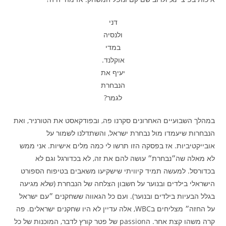
דני
ולנסיה
במדי
אוקלנד.
יעיף את
הנבחרת
לגמר?
במהלך השבועיים האחרונים סקרנו פה, ובפודקאסט את הטורניר, ואת
הנבחרות שיעמדו מול נבחרת ישראל, והשתדלנו לשמור על
אובייקטיביות. אז בפסקה הזו תרשו לי כמה מלים אישיות. אני ממש
לא מאלה שה״נבחרת״ עושה להם את זה, לא בכדורגל וגם לא
בכדורסל. למעשה תמיד קיוויתי שישקיעו משאבים בטיפוח הספורט
הישראלי בילדים ובנוער על חשבון הצלחה של הנבחרת (שלא מגיעה
בגלל הבעיות בילדים ובנוער). ועם כל הגאווה ששחקנים ״עם ישראל
על החזה״ מצליחים בWBC, אלה עדיין לא היו שחקנים ישראלים. פה
קרה משהו קצת אחר. הpassion של פטר קורץ לדבר, המוכנות של כל