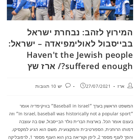
המירוץ לזהב: נבחרת ישראל
בבייסבול לאולימפיאדה – ישראל:
Haven't the Jewish people
suffered enough?/ ארז שץ
מחבר:
פורסם:
תגובות:
ארז
27/07/2021
יש 10 תגובות
המשפט הראשון בערך ״Baseball in Israel״ בוויקיפדיה אומר
״In Israel, baseball was historically not a popular sport״ וזה
בעצם אומר הכל. בארצות הברית נולד הבייסבול, שם בה עוצבה
דמותו הרוחנית, הספורטיבית והמקצועית, משם הוא הגיע למקסיקו,
והפך לענף מספר 2, ליפן וקוריאה בהן הוא הענף מספר 1, לרפובליקה