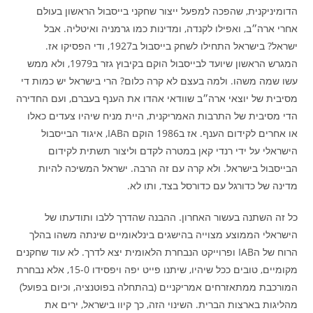
הדומיניקנית, שהפכה למפעל ייצור שחקני בייסבול הראשון בעולם
אחרי ארה״ב, ואפילו לקנדה, ומדינות כמו גרמניה ואיטליה. אבל
ישראל? בישראל התחילו לשחק בייסבול ב1927, ודי הפסיקו אז.
המגרש הראשון שיועד לבייסבול הוקם בקיבוץ גזר ב1979, ולא ממש
עשו שמה משהו. ולמה בעצם לא קרה כלום? הרי בישראל יש כמות די
מסיבית של יוצאי ארה״ב שוודאי אהדו את הענף בעברם, ועם החדירה
הדי מסיבית של התרבות האמריקנית, היית מניח שיהיו צעדים כאלו
או אחרים לקידום הענף. אז ב1986 הוקם הIAB, איגוד הבייסבול
הישראלי על ידי רנדי קאן במטרה לקדם וליצור תשתית לקידום
הבייסבול בישראל. ולא קרה עם זה הרבה. ישראל המשיכה להיות
מדינה של כדורגל עם כדורסל בצד, ותו לא.
כל זה השתנה בעשור האחרון. ההבנה שהדרך ללבו ותודעתו של
הישראלי הממוצע מצוייה בהישגים בינלאומיים שינתה משהו בהלך
הרוח של הIAB ופרוייקט הנבחרת הלאומית יצא לדרך. לא עוד שחקנים
מקומיים, טובים ככל שיהיו, שיתנו פייט יפה ויפסידו 15-0, אלא נבחרת
המורכבת ממתאזרחים אמריקניים (בהתחלה בפוטנציה, וכיום בפועל)
מהליגות בארצות הברית. השינוי הזה, כך קיוו בישראל, ירים את